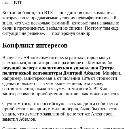
глава ВТБ.
Костин добавил, что ВТБ — не единственная компания,
которая сочла предлагаемые условия некомфортными. «Я
знаю, что уже несколько фамилий, которые там изначально
были в претендентах, выбыли из списка. Поэтому там еще
ситуация не решена», — подчеркнул банкир.
Конфликт интересов
В случае с «Яндексом» интересы разных сторон могут
расходиться, констатировал в разговоре с «Компанией»
ведущий эксперт аналитического управления Центра
политической конъюнктуры Дмитрий Абзалов
. Минфин,
например, заинтересован в отчислении 10% от стоимости
сделки в бюджет — и чем выше ее цена, тем выше,
соответственно, окажется сумма отчислений. ВТБ же
заинтересован в приобретении активов как можно дешевле.
С учетом того, что российскую часть холдинга собирается
приобрести консорциум миллионеров, было бы интересно
узнать, что думает о заявленной цене тот же Алекперов,
заметил Абзалов.
Сказать, сколько на самом деле стоит «Яндекс» на этом этапе,