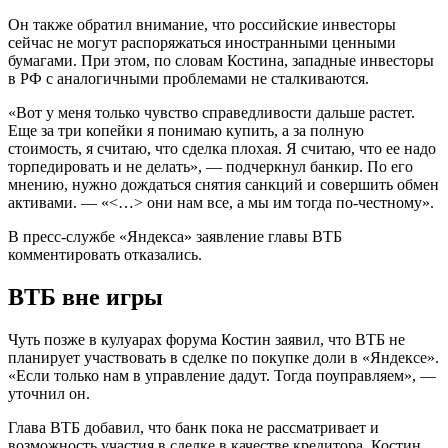
Он также обратил внимание, что российские инвесторы
сейчас не могут распоряжаться иностранными ценными
бумагами. При этом, по словам Костина, западные инвесторы
в РФ с аналогичными проблемами не сталкиваются.
«Вот у меня только чувство справедливости дальше растет.
Еще за три копейки я понимаю купить, а за полную
стоимость, я считаю, что сделка плохая. Я считаю, что ее надо
торпедировать и не делать», — подчеркнул банкир. По его
мнению, нужно дождаться снятия санкций и совершить обмен
активами. — «<…> они нам все, а мы им тогда по-честному».
В пресс-службе «Яндекса» заявление главы ВТБ
комментировать отказались.
ВТБ вне игры
Чуть позже в кулуарах форума Костин заявил, что ВТБ не
планирует участвовать в сделке по покупке доли в «Яндексе».
«Если только нам в управление дадут. Тогда поуправляем», —
уточнил он.
Глава ВТБ добавил, что банк пока не рассматривает и
возможность участия в сделке в качестве кредитора. Костин