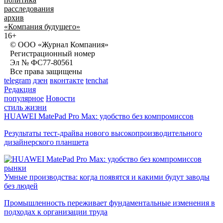
расследования
архив
«Компания будущего»
16+
© ООО «Журнал Компания»
Регистрационный номер
Эл № ФС77-80561
Все права защищены
telegram
дзен
вконтакте
tenchat
Редакция
популярное
Новости
стиль жизни
HUAWEI MatePad Pro Max: удобство без компромиссов
Результаты тест-драйва нового высокопроизводительного
дизайнерского планшета
рынки
Умные производства: когда появятся и какими будут заводы
без людей
Промышленность переживает фундаментальные изменения в
подходах к организации труда