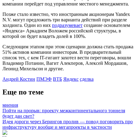
компании перейдет под управление местного менеджмента.
Позже стало известно, что иностранным акционерам Yandex
N.V. могут предложить три варианта действий при разделе
холдинга. Один из них
подразумевает
создание основателем
«Яндекса» Аркадием Воложем российской структуры, в
которой он будет владеть долей в 100%.
Следующим этапом при этом сценарии должна стать продажа
51% активов компании инвесторам. В предварительный
список тех, с кем IT-гигант захотел вести переговоры, вошли
Владимир Потанин, Вагит Алекперов, Алексей Мордашов,
Леонид Михельсон и другие.
Андрей Костин
ПМЭФ
ВТБ
Яндекс
сделка
Еще по теме
мнения
Пойти на прорыв: проекту межконтинентального тоннеля
будет дан свет?
Идея дороги через Берингов пролив — повод поговорить про
инфраструктуру вообще и мегапроекты в частности