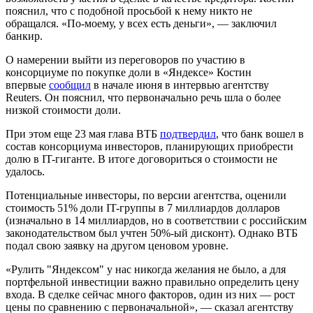
пояснил, что с подобной просьбой к нему никто не
обращался. «По-моему, у всех есть деньги», — заключил
банкир.
О намерении выйти из переговоров по участию в
консорциуме по покупке доли в «Яндексе» Костин
впервые
сообщил
в начале июня в интервью агентству
Reuters. Он пояснил, что первоначально речь шла о более
низкой стоимости доли.
При этом еще 23 мая глава ВТБ
подтвердил
, что банк вошел в
состав консорциума инвесторов, планирующих приобрести
долю в IT-гиганте. В итоге договориться о стоимости не
удалось.
Потенциальные инвесторы, по версии агентства, оценили
стоимость 51% доли IT-группы в 7 миллиардов долларов
(изначально в 14 миллиардов, но в соответствии с российским
законодательством был учтен 50%-ый дисконт). Однако ВТБ
подал свою заявку на другом ценовом уровне.
«Рулить "Яндексом" у нас никогда желания не было, а для
портфельной инвестиции важно правильно определить цену
входа. В сделке сейчас много факторов, один из них — рост
цены по сравнению с первоначальной», — сказал агентству