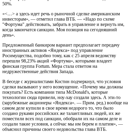
50%.
«<…> а здесь идет речь о рыночной сделке американским
инвесторам», — отметил глава ВТБ. — «Надо по схеме
"Фортума" действовать, забрать в управление и вернуть им,
когда закончатся санкции. Моя позиция на сегодняшний
день».
Предложенный банкиром вариант предполагает передачу
иностранных активов «Яндекса» под управление
Росимущества, подобно тому, как с 25 апреля ведомству
перешли 98,23% акций «Фортума», которыми владеет
финская группа Fortum. Мера стала ответом на
недружественные действия Запада.
В беседе с журналистами Костин подчеркнул, что условия
сделки вызывают у него возмущение. «Почему мы должны
покупать? Есть компании типа McDonald's, которые
технологии сюда привели, ноу-хау создали здесь. А эти-то
(зарубежные акционеры «Яндекса». — Прим. ред.) вообще на
самом деле купили в свое время недорого то, что было
создано руками российских же талантливых людей, их же
поместили всех под санкции, обобрали их на самом деле и
создали такие условия, а сейчас мы им берем и платим», —
объяснил причины своего недовольства глава ВТБ.