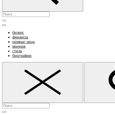
бизнес
финансы
первые лица
мнения
стиль
биографии