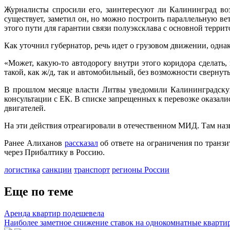
Журналисты спросили его, заинтересуют ли Калининград во
существует, заметил он, но можно построить параллельную в
этого пути для гарантии связи полуэксклава с основной террит
Как уточнил губернатор, речь идет о грузовом движении, одна
«Может, какую-то автодорогу внутри этого коридора сделать,
такой, как ж/д, так и автомобильный, без возможности сверну
В прошлом месяце власти Литвы уведомили Калининградскую
консультации с ЕК. В списке запрещенных к перевозке оказал
двигателей.
На эти действия отреагировали в отечественном МИД. Там н
Ранее Алиханов
рассказал
об ответе на ограничения по транзи
через Прибалтику в Россию.
логистика
санкции
транспорт
регионы России
Еще по теме
Аренда квартир подешевела
Наиболее заметное снижение ставок на однокомнатные квартир