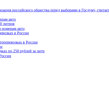
зация российского общества перед выборами в Госдуму, считае
ерам авто
50 литров
ревозках в России
ии
ках по 250 рублей за литр