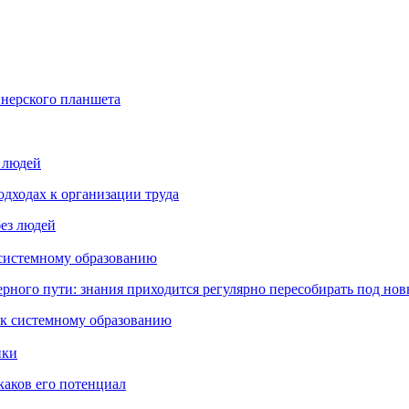
йнерского планшета
з людей
дходах к организации труда
 системному образованию
ьерного пути: знания приходится регулярно пересобирать под но
пки
каков его потенциал