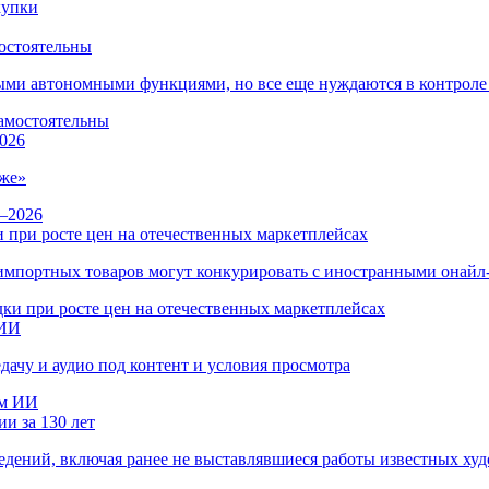
остоятельны
ыми автономными функциями, но все еще нуждаются в контроле
026
же»
 при росте цен на отечественных маркетплейсах
ы импортных товаров могут конкурировать с иностранными онай
 ИИ
дачу и аудио под контент и условия просмотра
и за 130 лет
ведений, включая ранее не выставлявшиеся работы известных