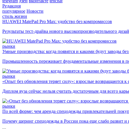
telegram
дзен
вконтакте
tenchat
Редакция
популярное
Новости
стиль жизни
HUAWEI MatePad Pro Max: удобство без компромиссов
Результаты тест-драйва нового высокопроизводительного диза
рынки
Умные производства: когда появятся и какими будут заводы бе
Промышленность переживает фундаментальные изменения в по
рынки
«Опыт без обновления теряет силу»: взрослые возвращаются к
Диплом вуза сейчас нельзя считать достаточным для всего кар
рынки
По всей форме: чем аренда спецодежды привлекательней поку
Почему шеринг спецодежды в России пока еще слабо развит и 