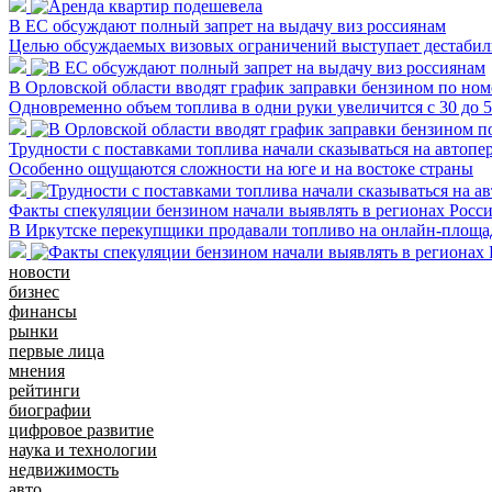
В ЕС обсуждают полный запрет на выдачу виз россиянам
Целью обсуждаемых визовых ограничений выступает дестабили
В Орловской области вводят график заправки бензином по ном
Одновременно объем топлива в одни руки увеличится с 30 до 
Трудности с поставками топлива начали сказываться на автопе
Особенно ощущаются сложности на юге и на востоке страны
Факты спекуляции бензином начали выявлять в регионах Росс
В Иркутске перекупщики продавали топливо на онлайн-площад
новости
бизнес
финансы
рынки
первые лица
мнения
рейтинги
биографии
цифровое развитие
наука и технологии
недвижимость
авто