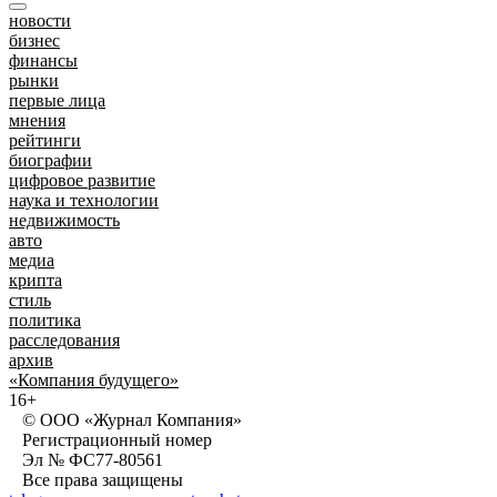
новости
бизнес
финансы
рынки
первые лица
мнения
рейтинги
биографии
цифровое развитие
наука и технологии
недвижимость
авто
медиа
крипта
стиль
политика
расследования
архив
«Компания будущего»
16+
© ООО «Журнал Компания»
Регистрационный номер
Эл № ФС77-80561
Все права защищены