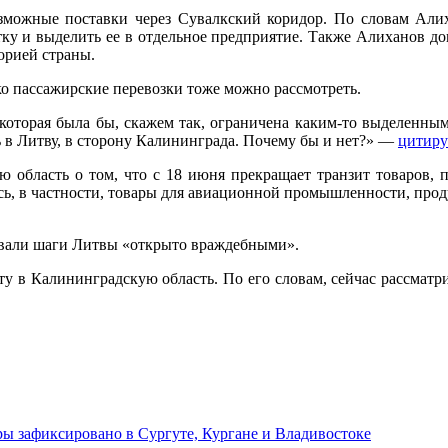
зможные поставки через Сувалкский коридор. По словам Алих
етку и выделить ее в отдельное предприятие. Также Алиханов
орией страны.
ко пассажирские перевозки тоже можно рассмотреть.
 которая была бы, скажем так, ограничена каким-то выделенны
ть в Литву, в сторону Калининграда. Почему бы и нет?» —
цитиру
 область о том, что с 18 июня прекращает транзит товаров, 
ись, в частности, товары для авиационной промышленности, прод
азвали шаги Литвы «открыто враждебными».
ту в Калининградскую область. По его словам, сейчас рассматри
ы зафиксировано в Сургуте, Кургане и Владивостоке