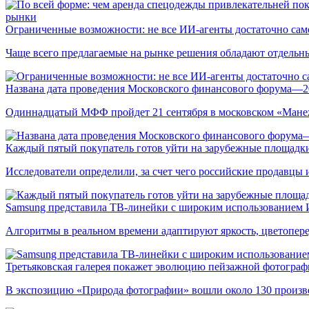
рынки
Ограниченные возможности: не все ИИ-агенты достаточно сам
Чаще всего предлагаемые на рынке решения обладают отдельн
Названа дата проведения Московского финансового форума—2
Одиннадцатый МФФ пройдет 21 сентября в московском «Мане
Каждый пятый покупатель готов уйти на зарубежные площадки
Исследователи определили, за счет чего российские продавц
Samsung представила ТВ-линейки с широким использованием
Алгоритмы в реальном времени адаптируют яркость, цветопере
Третьяковская галерея покажет эволюцию пейзажной фотографи
В экспозицию «Природа фотографии» вошли около 130 произ