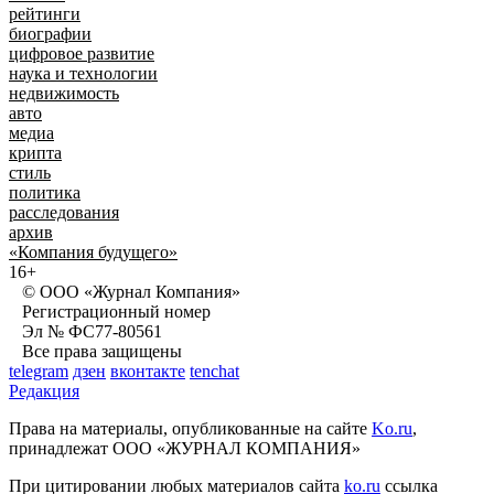
рейтинги
биографии
цифровое развитие
наука и технологии
недвижимость
авто
медиа
крипта
стиль
политика
расследования
архив
«Компания будущего»
16+
© ООО «Журнал Компания»
Регистрационный номер
Эл № ФС77-80561
Все права защищены
telegram
дзен
вконтакте
tenchat
Редакция
Права на материалы, опубликованные на сайте
Ko.ru
,
принадлежат ООО «ЖУРНАЛ КОМПАНИЯ»
При цитировании любых материалов сайта
ko.ru
ссылка