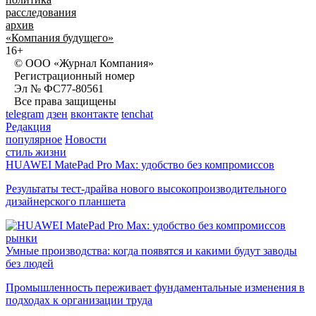
расследования
архив
«Компания будущего»
16+
© ООО «Журнал Компания»
Регистрационный номер
Эл № ФС77-80561
Все права защищены
telegram
дзен
вконтакте
tenchat
Редакция
популярное
Новости
стиль жизни
HUAWEI MatePad Pro Max: удобство без компромиссов
Результаты тест-драйва нового высокопроизводительного
дизайнерского планшета
рынки
Умные производства: когда появятся и какими будут заводы
без людей
Промышленность переживает фундаментальные изменения в
подходах к организации труда