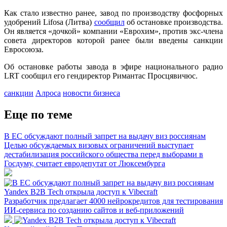
Как стало известно ранее, завод по производству фосфорных
удобрений Lifosa (Литва)
сообщил
об остановке производства.
Он является «дочкой» компании «Еврохим», против экс-члена
совета директоров которой ранее были введены санкции
Евросоюза.
Об остановке работы завода в эфире национального радио
LRT сообщил его гендиректор Римантас Просцявичюс.
санкции
Алроса
новости бизнеса
Еще по теме
В ЕС обсуждают полный запрет на выдачу виз россиянам
Целью обсуждаемых визовых ограничений выступает
дестабилизация российского общества перед выборами в
Госдуму, считает евродепутат от Люксембурга
Yandex B2B Tech открыла доступ к Vibecraft
Разработчик предлагает 4000 нейрокредитов для тестирования
ИИ-сервиса по созданию сайтов и веб-приложений