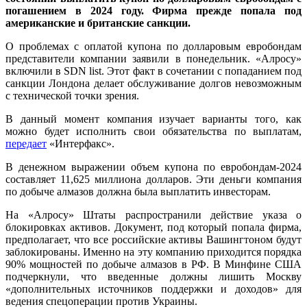
погашением в 2024 году. Фирма прежде попала под
американские и британские санкции.
О проблемах с оплатой купона по долларовым евробондам
представители компании заявили в понедельник. «Алросу»
включили в SDN list. Этот факт в сочетании с попаданием под
санкции Лондона делает обслуживание долгов невозможным
с технической точки зрения.
В данный момент компания изучает варианты того, как
можно будет исполнить свои обязательства по выплатам,
передает
«Интерфакс».
В денежном выражении объем купона по евробондам-2024
составляет 11,625 миллиона долларов. Эти деньги компания
по добыче алмазов должна была выплатить инвесторам.
На «Алросу» Штаты распространили действие указа о
блокировках активов. Документ, под который попала фирма,
предполагает, что все российские активы Вашингтоном будут
заблокированы. Именно на эту компанию приходится порядка
90% мощностей по добыче алмазов в РФ. В Минфине США
подчеркнули, что введенные должны лишить Москву
«дополнительных источников поддержки и доходов» для
ведения спецоперации против Украины.