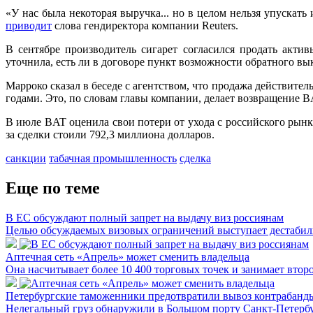
«У нас была некоторая выручка... но в целом нельзя упускать 
приводит
слова гендиректора компании Reuters.
В сентябре производитель сигарет согласился продать акт
уточнила, есть ли в договоре пункт возможности обратного вы
Марроко сказал в беседе с агентством, что продажа действите
годами. Это, по словам главы компании, делает возвращение 
В июле BAT оценила свои потери от ухода с российского рынк
за сделки стоили 792,3 миллиона долларов.
санкции
табачная промышленность
сделка
Еще по теме
В ЕС обсуждают полный запрет на выдачу виз россиянам
Целью обсуждаемых визовых ограничений выступает дестабили
Аптечная сеть «Апрель» может сменить владельца
Она насчитывает более 10 400 торговых точек и занимает втор
Петербургские таможенники предотвратили вывоз контрабанды
Нелегальный груз обнаружили в Большом порту Санкт-Петербу