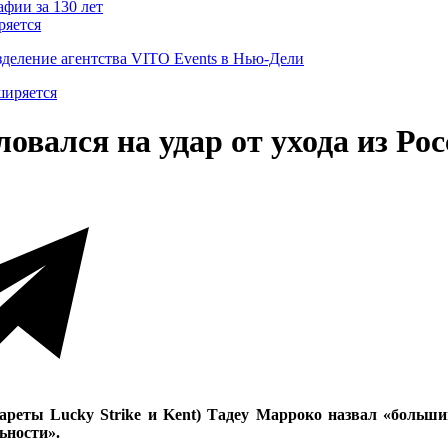
ряется
деление агентства VITO Events в Нью-Дели
ловался на удар от ухода из Ро
гареты Lucky Strike и Kent) Тадеу Марроко назвал «больши
ьности».