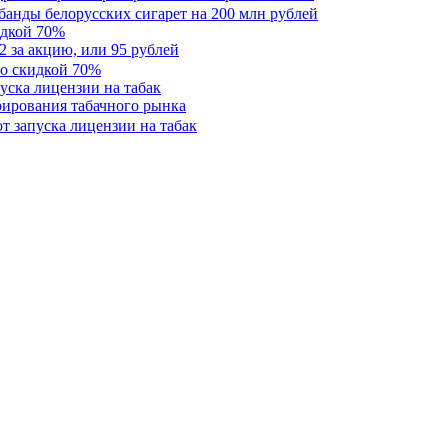
идкой 70%
2 за акцию, или 95 рублей
уска лицензии на табак
рирования табачного рынка