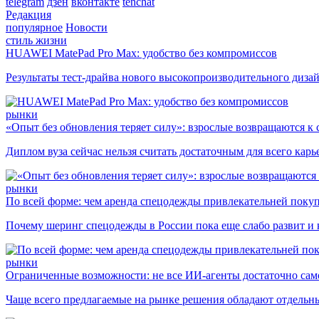
telegram
дзен
вконтакте
tenchat
Редакция
популярное
Новости
стиль жизни
HUAWEI MatePad Pro Max: удобство без компромиссов
Результаты тест-драйва нового высокопроизводительного диза
рынки
«Опыт без обновления теряет силу»: взрослые возвращаются к
Диплом вуза сейчас нельзя считать достаточным для всего кар
рынки
По всей форме: чем аренда спецодежды привлекательней поку
Почему шеринг спецодежды в России пока еще слабо развит и 
рынки
Ограниченные возможности: не все ИИ-агенты достаточно сам
Чаще всего предлагаемые на рынке решения обладают отдельн