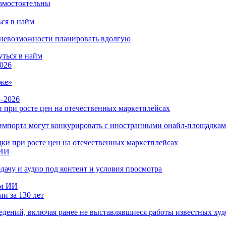
ся в найм
и невозможности планировать вдолгую
026
же»
 при росте цен на отечественных маркетплейсах
ы импорта могут конкурировать с иностранными онайл-площадка
 ИИ
дачу и аудио под контент и условия просмотра
и за 130 лет
ведений, включая ранее не выставлявшиеся работы известных