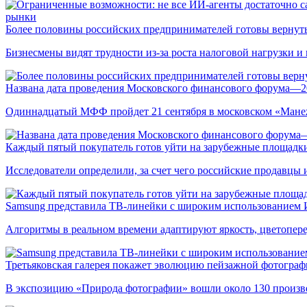
рынки
Более половины российских предпринимателей готовы вернуть
Бизнесмены видят трудности из-за роста налоговой нагрузки 
Названа дата проведения Московского финансового форума—2
Одиннадцатый МФФ пройдет 21 сентября в московском «Мане
Каждый пятый покупатель готов уйти на зарубежные площадки
Исследователи определили, за счет чего российские продавц
Samsung представила ТВ-линейки с широким использованием
Алгоритмы в реальном времени адаптируют яркость, цветопере
Третьяковская галерея покажет эволюцию пейзажной фотографи
В экспозицию «Природа фотографии» вошли около 130 произ