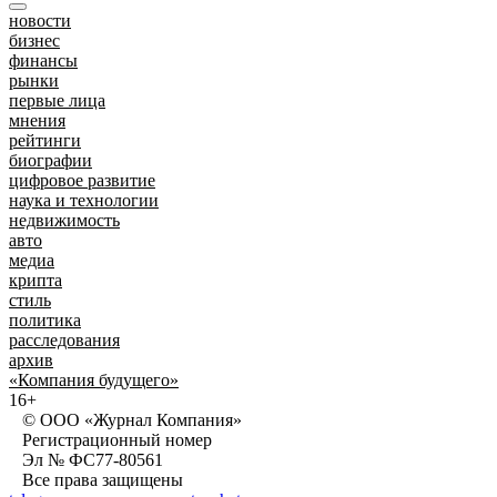
новости
бизнес
финансы
рынки
первые лица
мнения
рейтинги
биографии
цифровое развитие
наука и технологии
недвижимость
авто
медиа
крипта
стиль
политика
расследования
архив
«Компания будущего»
16+
© ООО «Журнал Компания»
Регистрационный номер
Эл № ФС77-80561
Все права защищены