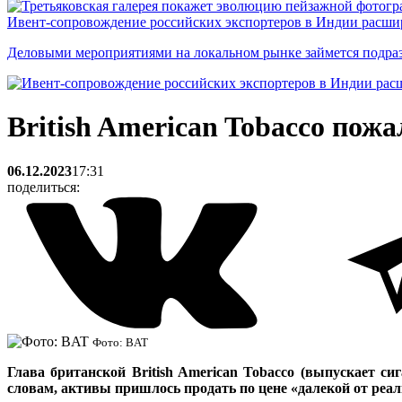
Ивент-сопровождение российских экспортеров в Индии расши
Деловыми мероприятиями на локальном рынке займется подраз
British American Tobacco пожа
06.12.2023
17:31
поделиться:
Фото: BAT
Глава британской British American Tobacco (выпускает си
словам, активы пришлось продать по цене «далекой от реал