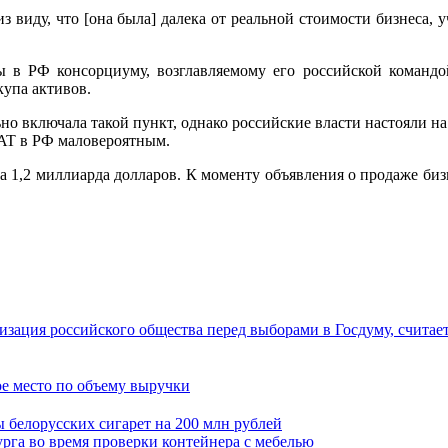
из виду, что [она была] далека от реальной стоимости бизнеса,
ивы в РФ консорциуму, возглавляемому его российской команд
купа активов.
льно включала такой пункт, однако российские власти настояли н
BAT в РФ маловероятным.
а 1,2 миллиарда долларов. К моменту объявления о продаже бизн
зация российского общества перед выборами в Госдуму, считае
ое место по объему выручки
 белорусских сигарет на 200 млн рублей
рга во время проверки контейнера с мебелью