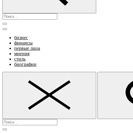
бизнес
финансы
первые лица
мнения
стиль
биографии