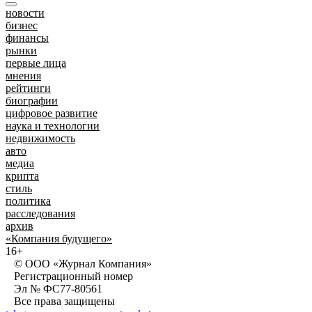
новости
бизнес
финансы
рынки
первые лица
мнения
рейтинги
биографии
цифровое развитие
наука и технологии
недвижимость
авто
медиа
крипта
стиль
политика
расследования
архив
«Компания будущего»
16+
© ООО «Журнал Компания»
Регистрационный номер
Эл № ФС77-80561
Все права защищены