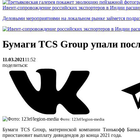
Ивент-сопровождение российских экспортеров в Индии расши
Деловыми мероприятиями на локальном рынке займется подраз
Бумаги TCS Group упали посл
11.03.2021
11:52
поделиться:
Фото: 123rf/legion-media
Бумаги TCS Group, материнской компании Тинькофф Банка,
приостановит выплату дивидендов до конца 2021 года.