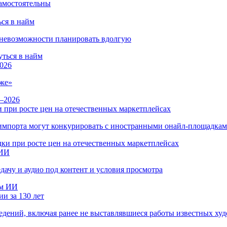
ся в найм
и невозможности планировать вдолгую
026
же»
 при росте цен на отечественных маркетплейсах
ы импорта могут конкурировать с иностранными онайл-площадка
 ИИ
дачу и аудио под контент и условия просмотра
и за 130 лет
ведений, включая ранее не выставлявшиеся работы известных