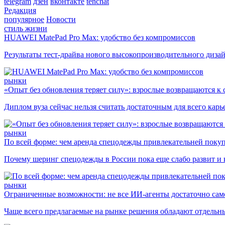
telegram
дзен
вконтакте
tenchat
Редакция
популярное
Новости
стиль жизни
HUAWEI MatePad Pro Max: удобство без компромиссов
Результаты тест-драйва нового высокопроизводительного диза
рынки
«Опыт без обновления теряет силу»: взрослые возвращаются к
Диплом вуза сейчас нельзя считать достаточным для всего кар
рынки
По всей форме: чем аренда спецодежды привлекательней поку
Почему шеринг спецодежды в России пока еще слабо развит и 
рынки
Ограниченные возможности: не все ИИ-агенты достаточно сам
Чаще всего предлагаемые на рынке решения обладают отдельн