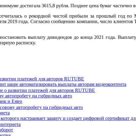
нимуме достигала 3615,8 рубля. Позднее цена бумаг частично 
отчиталась о рекордной чистой прибыли за прошлый год по
теля 2019 года. Согласно сообщению компании, число клиентов Т
риостановить выплату дивидендов до конца 2021 года. Выпла
итарную расписку.
развитии платежей для авторов RUTUBE
ит шире автоматизировать выплаты авторам видеоконтента
му автопробегу на гибридных авто
нк и Esteo
рнета
которого настраивает защиту и создает цифровой сертификат дл
оборот
котке