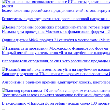
рынки
Более половины российских предпринимателей готовы вернуть
Бизнесмены видят трудности из-за роста налоговой нагрузки 
Названа дата проведения Московского финансового форума—2
Одиннадцатый МФФ пройдет 21 сентября в московском «Мане
Каждый пятый покупатель готов уйти на зарубежные площадки
Исследователи определили, за счет чего российские продавц
Samsung представила ТВ-линейки с широким использованием
Алгоритмы в реальном времени адаптируют яркость, цветопере
Третьяковская галерея покажет эволюцию пейзажной фотографи
В экспозицию «Природа фотографии» вошли около 130 произ