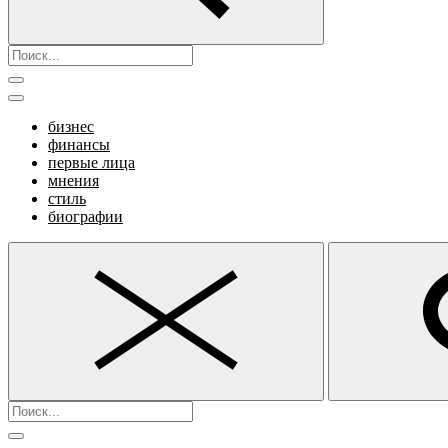
бизнес
финансы
первые лица
мнения
стиль
биографии