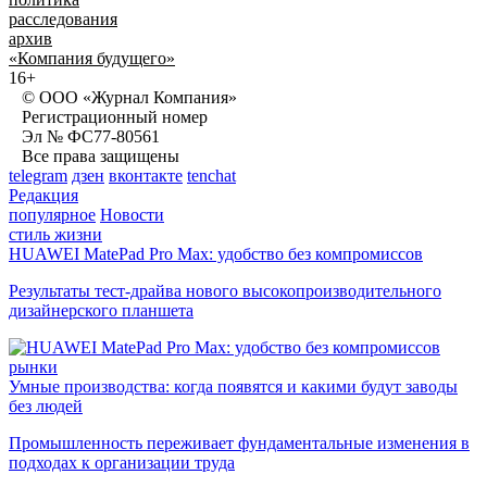
расследования
архив
«Компания будущего»
16+
© ООО «Журнал Компания»
Регистрационный номер
Эл № ФС77-80561
Все права защищены
telegram
дзен
вконтакте
tenchat
Редакция
популярное
Новости
стиль жизни
HUAWEI MatePad Pro Max: удобство без компромиссов
Результаты тест-драйва нового высокопроизводительного
дизайнерского планшета
рынки
Умные производства: когда появятся и какими будут заводы
без людей
Промышленность переживает фундаментальные изменения в
подходах к организации труда