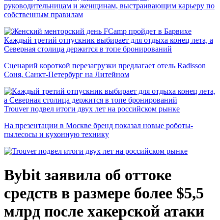
руководительницам и женщинам, выстраивающим карьеру по
собственным правилам
Каждый третий отпускник выбирает для отдыха конец лета, а
Северная столица держится в топе бронирований
Сценарий короткой перезагрузки предлагает отель Radisson
Соня, Санкт-Петербург на Литейном
Trouver подвел итоги двух лет на российском рынке
На презентации в Москве бренд показал новые роботы-
пылесосы и кухонную технику
Bybit заявила об оттоке
средств в размере более $5,5
млрд после хакерской атаки