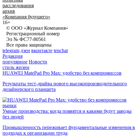
расследования
архив
«Компания будущего»
16+
© ООО «Журнал Компания»
Регистрационный номер
Эл № ФС77-80561
Все права защищены
telegram
дзен
вконтакте
tenchat
Редакция
популярное
Новости
стиль жизни
HUAWEI MatePad Pro Max: удобство без компромиссов
Результаты тест-драйва нового высокопроизводительного
дизайнерского планшета
рынки
Умные производства: когда появятся и какими будут заводы
без людей
Промышленность переживает фундаментальные изменения в
подходах к организации труда