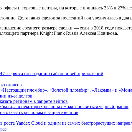
я офисы и торговые центры, на которые пришлось 33% и 27% вс
толице. Доля таких сделок за последний год увеличилась в два р
еньшение среднего размера сделки — если в 2018 году показател
ляющего партнера Knight Frank Russia Алексея Новикова.
 ИИ-сервиса по созданию сайтов и веб-приложений
-за долгов
и «Настоящий пломбир», «Золотой пломбир», «Лакомка» и «Мон
азать регионам в запрете вейпов
ибыли, а в некоторых регионах может появиться черный рынок
ов роста Yandex Cloud и одним из самых быстрорастущих напра