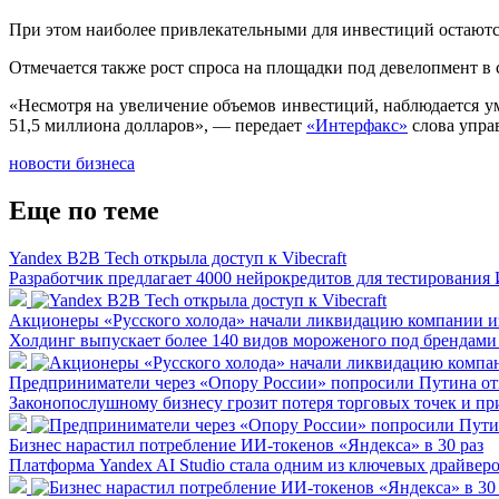
При этом наиболее привлекательными для инвестиций остаютс
Отмечается также рост спроса на площадки под девелопмент в с
«Несмотря на увеличение объемов инвестиций, наблюдается ум
51,5 миллиона долларов», — передает
«Интерфакс»
слова управ
новости бизнеса
Еще по теме
Yandex B2B Tech открыла доступ к Vibecraft
Разработчик предлагает 4000 нейрокредитов для тестирования
Акционеры «Русского холода» начали ликвидацию компании из
Холдинг выпускает более 140 видов мороженого под брендам
Предприниматели через «Опору России» попросили Путина отк
Законопослушному бизнесу грозит потеря торговых точек и пр
Бизнес нарастил потребление ИИ-токенов «Яндекса» в 30 раз
Платформа Yandex AI Studio стала одним из ключевых драйвер