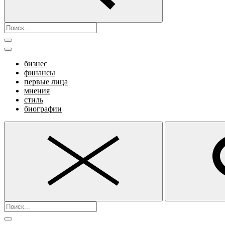
бизнес
финансы
первые лица
мнения
стиль
биографии