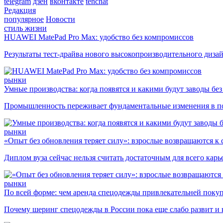
telegram
дзен
вконтакте
tenchat
Редакция
популярное
Новости
стиль жизни
HUAWEI MatePad Pro Max: удобство без компромиссов
Результаты тест-драйва нового высокопроизводительного диза
рынки
Умные производства: когда появятся и какими будут заводы бе
Промышленность переживает фундаментальные изменения в по
рынки
«Опыт без обновления теряет силу»: взрослые возвращаются к
Диплом вуза сейчас нельзя считать достаточным для всего кар
рынки
По всей форме: чем аренда спецодежды привлекательней поку
Почему шеринг спецодежды в России пока еще слабо развит и 