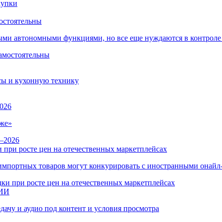
остоятельны
ыми автономными функциями, но все еще нуждаются в контроле
сы и кухонную технику
026
же»
 при росте цен на отечественных маркетплейсах
ы импортных товаров могут конкурировать с иностранными онай
 ИИ
дачу и аудио под контент и условия просмотра