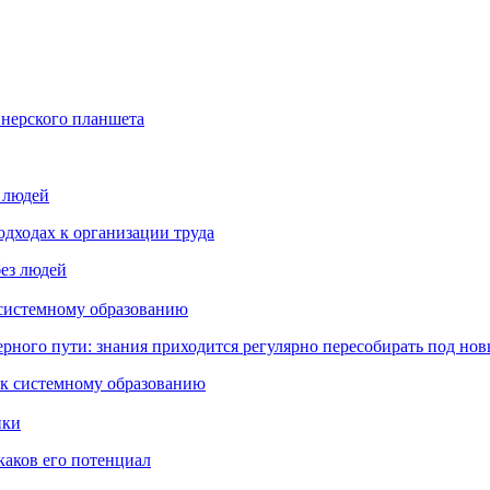
йнерского планшета
з людей
дходах к организации труда
 системному образованию
ьерного пути: знания приходится регулярно пересобирать под но
пки
каков его потенциал