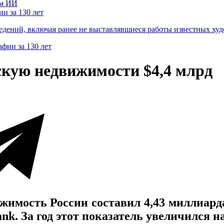
и за 130 лет
ведений, включая ранее не выставлявшиеся работы известных
скую недвижимости $4,4 млрд
имость России составил 4,43 миллиарда 
nk. За год этот показатель увеличился н