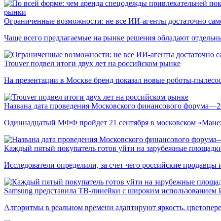
рынки
Ограниченные возможности: не все ИИ-агенты достаточно сам
Чаще всего предлагаемые на рынке решения обладают отдельн
Trouver подвел итоги двух лет на российском рынке
На презентации в Москве бренд показал новые роботы-пылесо
Названа дата проведения Московского финансового форума—2
Одиннадцатый МФФ пройдет 21 сентября в московском «Мане
Каждый пятый покупатель готов уйти на зарубежные площадки
Исследователи определили, за счет чего российские продавц
Samsung представила ТВ-линейки с широким использованием
Алгоритмы в реальном времени адаптируют яркость, цветопере