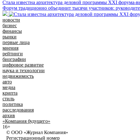
Стала известна архитектура деловой программы XXI форума
Форум традиционно объединит тысячи участников: руководител
новости
бизнес
финансы
рынки
первые лица
мнения
рейтинги
биографии
цифровое развитие
наука и технологии
недвижимость
авто
медиа
крипта
стиль
политика
расследования
архив
«Компания будущего»
16+
© ООО «Журнал Компания»
Регистрационный номер