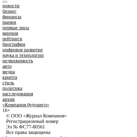
новости
бизнес
финансы
рынки
первые лица
мнения
рейтинги
биографии
цифровое развитие
наука и технологии
недвижимость
авто
медиа
крипта
стиль
политика
расследования
архив
«Компания будущего»
16+
© ООО «Журнал Компания»
Регистрационный номер
Эл № ФС77-80561
Все права защищены