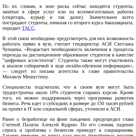
По их словам, в зоне риска сейчас находятся студенты,
занятые в сфере услуг или на вспомогательных работах
(секретарь, курьер и так далее). Значительнее всего
пострадают студенты, начиная со второго курса бакалавриата,
передает
ТАСС
.
В этой связи необходимо предусмотреть для них возможность
работать прямо в вузе, считает гендиректор АСИ Светлана
Чупшева. «Возрастает необходимость включения в процессы
перехода на дистанционное образование студентов в качестве
"цифровых ассистентов". Студенты также могут участвовать
в анализе собираемой в ходе онлайн-обучения информации»,
— следует из письма агентства к главе правительства
Михаилу Мишустину.
Специалисты подсчитали, что в своем вузе могут быть
трудоустроены около 10% студентов старших курсов. Кроме
того, их можно поддерживать через программы развития
бизнеса. Речь идет о субсидиях в размере до 150 тысяч рублей
на проект в IT или социальной сферах, уточнили в АСИ.
Ранее о безработице на фоне пандемии предупредил глава
Счетной Палаты Алексей Кудрин. По его словам, падение
спроса и проблемы с бизнесом приведут к сокращениям.
Такими темпами до конца года число безработных россиян