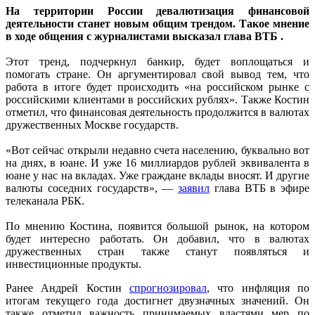
На территории России девалютизация финансовой
деятельности станет новым общим трендом. Такое мнение
в ходе общения с журналистами высказал глава ВТБ .
Этот тренд, подчеркнул банкир, будет воплощаться и
помогать стране. Он аргументировал свой вывод тем, что
работа в итоге будет происходить «на российском рынке с
российскими клиентами в российских рублях». Также Костин
отметил, что финансовая деятельность продолжится в валютах
дружественных Москве государств.
«Вот сейчас открыли недавно счета населению, буквально вот
на днях, в юане. И уже 16 миллиардов рублей эквивалента в
юане у нас на вкладах. Уже граждане вклады вносят. И другие
валюты соседних государств», —
заявил
глава ВТБ в эфире
телеканала РБК.
По мнению Костина, появится большой рынок, на котором
будет интересно работать. Он добавил, что в валютах
дружественных стран также станут появляться и
инвестиционные продукты.
Ранее Андрей Костин
спрогнозировал
, что инфляция по
итогам текущего года достигнет двузначных значений. Он
также отметил важность принимаемых властями мер по