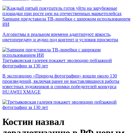
Samsung представила ТВ-линейки с широким использованием
ИИ
Алгоритмы в реальном времени адаптируют яркость,
цветопередачу и аудио под контент и условия просмотра
Третьяковская галерея покажет эволюцию пейзажной
фотографии за 130 лет
В экспозицию «Природа фотографии» вошли около 130
произведений, включая ранее не выставлявшиеся работы
известных художников и снимки победителей конкурса
HUAWEI XMAGE
Костин назвал
девалютизацию в РФ новым