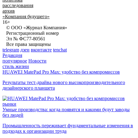
расследования
архив
«Компания будущего»
16+
© ООО «Журнал Компания»
Регистрационный номер
Эл № ФС77-80561
Все права защищены
telegram
дзен
вконтакте
tenchat
Редакция
популярное
Новости
стиль жизни
HUAWEI MatePad Pro Max: удобство без компромиссов
Результаты тест-драйва нового высокопроизводительного
дизайнерского планшета
рынки
Умные производства: когда появятся и какими будут заводы
без людей
Промышленность переживает фундаментальные изменения в
подходах к организации труда