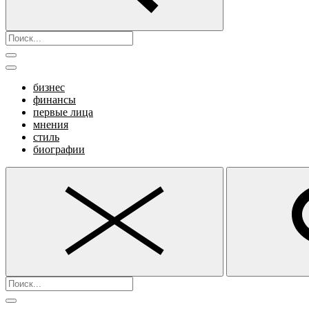
бизнес
финансы
первые лица
мнения
стиль
биографии