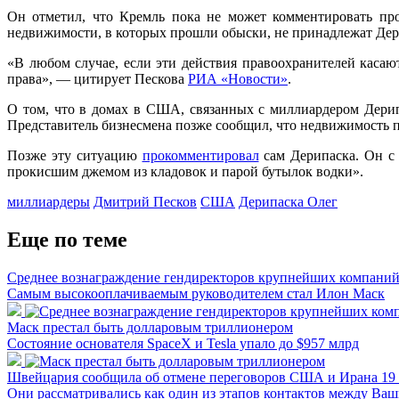
Он отметил, что Кремль пока не может комментировать про
недвижимости, в которых прошли обыски, не принадлежат Дер
«В любом случае, если эти действия правоохранителей касаю
права», — цитирует Пескова
РИА «Новости»
.
О том, что в домах в США, связанных с миллиардером Дери
Представитель бизнесмена позже сообщил, что недвижимость 
Позже эту ситуацию
прокомментировал
сам Дерипаска. Он с 
прокисшим джемом из кладовок и парой бутылок водки».
миллиардеры
Дмитрий Песков
США
Дерипаска Олег
Еще по теме
Среднее вознаграждение гендиректоров крупнейших компаний
Самым высокооплачиваемым руководителем стал Илон Маск
Маск престал быть долларовым триллионером
Состояние основателя SpaceX и Tesla упало до $957 млрд
Швейцария сообщила об отмене переговоров США и Ирана 19
Они рассматривались как один из этапов контактов между Ва