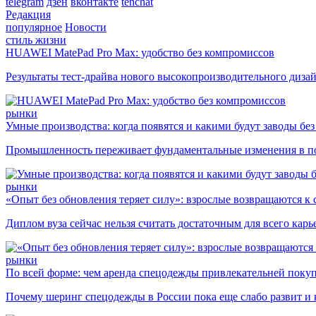
telegram
дзен
вконтакте
tenchat
Редакция
популярное
Новости
стиль жизни
HUAWEI MatePad Pro Max: удобство без компромиссов
Результаты тест-драйва нового высокопроизводительного диза
рынки
Умные производства: когда появятся и какими будут заводы бе
Промышленность переживает фундаментальные изменения в по
рынки
«Опыт без обновления теряет силу»: взрослые возвращаются к
Диплом вуза сейчас нельзя считать достаточным для всего кар
рынки
По всей форме: чем аренда спецодежды привлекательней поку
Почему шеринг спецодежды в России пока еще слабо развит и 