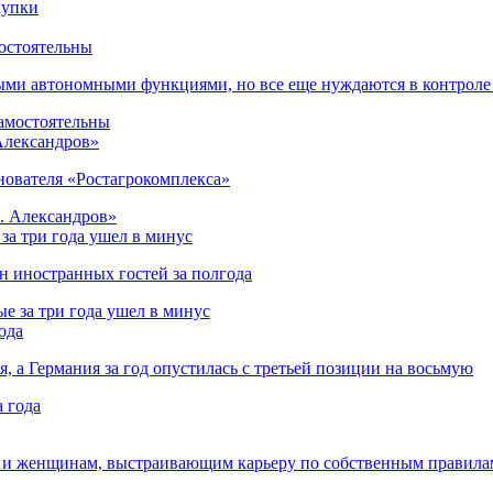
остоятельны
ыми автономными функциями, но все еще нуждаются в контроле
 Александров»
снователя «Ростагрокомплекса»
за три года ушел в минус
лн иностранных гостей за полгода
ода
я, а Германия за год опустилась с третьей позиции на восьмую
 и женщинам, выстраивающим карьеру по собственным правила