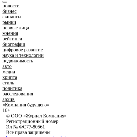
новости
бизнес
финансы
рынки
первые лица
мнения
рейтинги
биографии
цифровое развитие
наука и технологии
недвижимость
авто
медиа
крипта
стиль
политика
расследования
архив
«Компания будущего»
16+
© ООО «Журнал Компания»
Регистрационный номер
Эл № ФС77-80561
Все права защищены