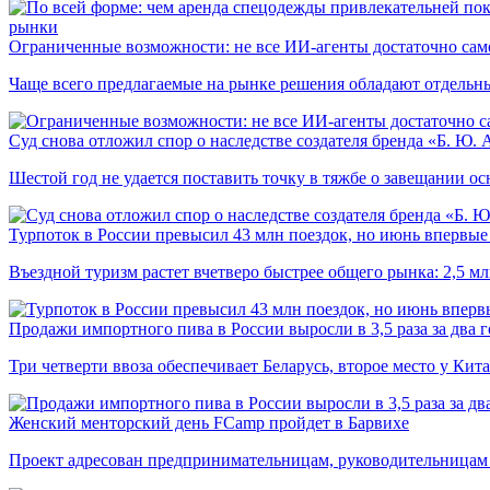
рынки
Ограниченные возможности: не все ИИ-агенты достаточно сам
Чаще всего предлагаемые на рынке решения обладают отдельн
Суд снова отложил спор о наследстве создателя бренда «Б. Ю.
Шестой год не удается поставить точку в тяжбе о завещании о
Турпоток в России превысил 43 млн поездок, но июнь впервые 
Въездной туризм растет вчетверо быстрее общего рынка: 2,5 м
Продажи импортного пива в России выросли в 3,5 раза за два г
Три четверти ввоза обеспечивает Беларусь, второе место у Кита
Женский менторский день FCamp пройдет в Барвихе
Проект адресован предпринимательницам, руководительницам