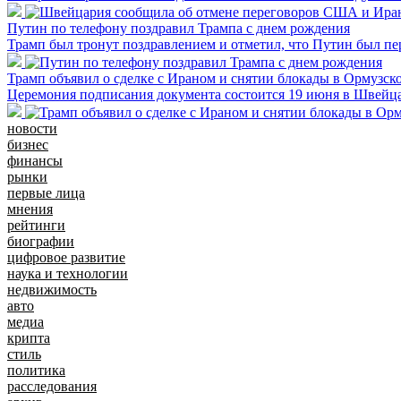
Путин по телефону поздравил Трампа с днем рождения
Трамп был тронут поздравлением и отметил, что Путин был пе
Трамп объявил о сделке с Ираном и снятии блокады в Ормузск
Церемония подписания документа состоится 19 июня в Швейц
новости
бизнес
финансы
рынки
первые лица
мнения
рейтинги
биографии
цифровое развитие
наука и технологии
недвижимость
авто
медиа
крипта
стиль
политика
расследования