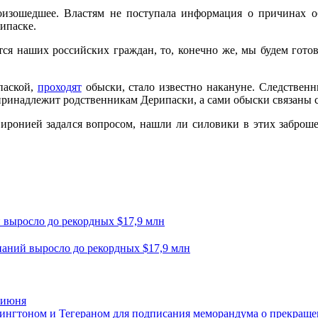
изошедшее. Властям не поступала информация о причинах об
ипаске.
тся наших российских граждан, то, конечно же, мы будем гото
паской,
проходят
обыски, стало известно накануне. Следствен
принадлежит родственникам Дерипаски, а сами обыски связаны 
иронией задался вопросом, нашли ли силовики в этих заброш
 выросло до рекордных $17,9 млн
 июня
шингтоном и Тегераном для подписания меморандума о прекращ