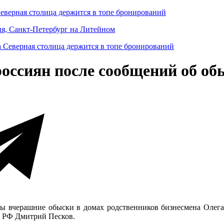
Северная столица держится в топе бронирований
ня, Санкт-Петербург на Литейном
ссиян после сообщений об об
ны вчерашние обыски в домах родственников бизнесмена Олега
та РФ Дмитрий Песков.