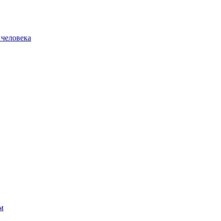
 человека
м