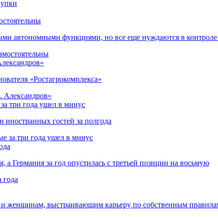
остоятельны
ыми автономными функциями, но все еще нуждаются в контроле
 Александров»
снователя «Ростагрокомплекса»
за три года ушел в минус
лн иностранных гостей за полгода
ода
я, а Германия за год опустилась с третьей позиции на восьмую
 и женщинам, выстраивающим карьеру по собственным правила