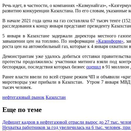
Речь идет, в частности, о компаниях «Казмунайгаз», «Казгер
развитию конкуренции Казахстана. По его словам, указанные
В начале 2021 года цена на газ составляла 67 тысяч тенге (152
расследования к концу января представят президенту Казахста
5 января в Казахстане задержали директора местного газо
завышении цен на топливо. По информации
«Казинформ»
, з
роста цен на автомобильный газ, которые к 4 января охватили в
Демонстрантам уже удалось добиться отставки правительств
протесты продолжились: участники митинга взяли под конт
беспорядки, последствия которых бизнес
оценил
в 91 миллион 
Ранее власти ввели по всей стране режим ЧП и объявили «кр
миротворцы уже прибыли в Казахстан. Утром 7 января МВД К
тысяч человек.
нефтегазовый рынок
Казахстан
Еще по теме
Дефицит кадров в нефтегазовой отрасли вырос до 27 тыс. чело
Нехватка работников за год увеличилась на 6 тыс. человек, 