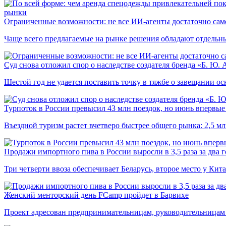
рынки
Ограниченные возможности: не все ИИ-агенты достаточно сам
Чаще всего предлагаемые на рынке решения обладают отдельн
Суд снова отложил спор о наследстве создателя бренда «Б. Ю.
Шестой год не удается поставить точку в тяжбе о завещании о
Турпоток в России превысил 43 млн поездок, но июнь впервые 
Въездной туризм растет вчетверо быстрее общего рынка: 2,5 м
Продажи импортного пива в России выросли в 3,5 раза за два г
Три четверти ввоза обеспечивает Беларусь, второе место у Кита
Женский менторский день FCamp пройдет в Барвихе
Проект адресован предпринимательницам, руководительницам