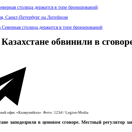
Северная столица держится в топе бронирований
ня, Санкт-Петербург на Литейном
Казахстане обвинили в сговор
ный офис «Казмунайгаз». Фото: 123rf / Legion-Media
ане заподозрили в ценовом сговоре. Местный регулятор зав