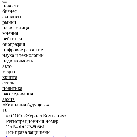
новости
бизнес
финансы
рынки
первые лица
мнения
рейтинги
биографии
цифровое развитие
наука и технологии
недвижимость
авто
медиа
крипта
стиль
политика
расследования
архив
«Компания будущего»
16+
© ООО «Журнал Компания»
Регистрационный номер
Эл № ФС77-80561
Все права защищены