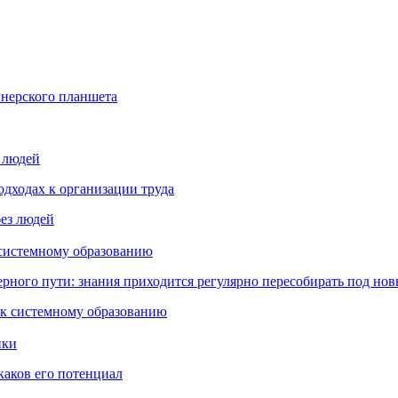
йнерского планшета
з людей
дходах к организации труда
 системному образованию
ьерного пути: знания приходится регулярно пересобирать под но
пки
каков его потенциал