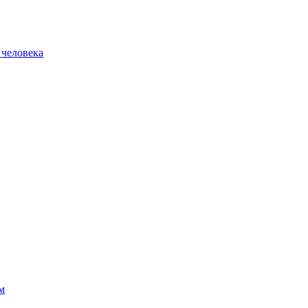
 человека
м