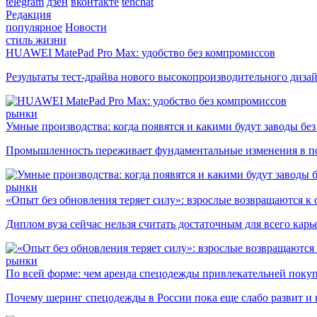
telegram
дзен
вконтакте
tenchat
Редакция
популярное
Новости
стиль жизни
HUAWEI MatePad Pro Max: удобство без компромиссов
Результаты тест-драйва нового высокопроизводительного диза
рынки
Умные производства: когда появятся и какими будут заводы бе
Промышленность переживает фундаментальные изменения в по
рынки
«Опыт без обновления теряет силу»: взрослые возвращаются к
Диплом вуза сейчас нельзя считать достаточным для всего кар
рынки
По всей форме: чем аренда спецодежды привлекательней поку
Почему шеринг спецодежды в России пока еще слабо развит и 