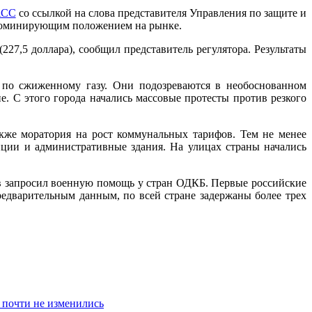
АСС
со ссылкой на слова представителя Управления по защите и
и доминирующим положением на рынке.
 (227,5 доллара), сообщил представитель регулятора. Результаты
в по сжиженному газу. Они подозреваются в необоснованном
е. С этого города начались массовые протесты против резкого
акже моратория на рост коммунальных тарифов. Тем не менее
ции и административные здания. На улицах страны начались
ев запросил военную помощь у стран ОДКБ. Первые российские
едварительным данным, по всей стране задержаны более трех
 почти не изменились