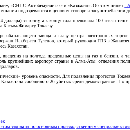
мунай», «СНПС-Актобемунайгаз» и «Казахойл». Об этом пишет
Т
 компании подозреваются в ценовом сговоре и злоупотреблени
,4 доллара) за тонну, а к концу года превысила 100 тысяч тенге
на Касым-Жомарту Токаеву.
перерабатывающего завода и главу центра электронных торго
авержан Накберген Тулепов, который руководил ГПЗ в Жанаозен
есь Казахстан.
а, введения на полгода предельные цены на газ и бензин, а т
роль крупнейших аэропорт страны в Алма-Аты, отделения поли
долларов.
итический» уровень опасности. Для подавления протестов Тока
азахстана сообщило о 26 убитых среди демонстрантов. По пр
век
при этом зарплаты по основным производственным специальностям