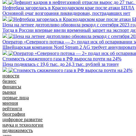
Нефтебаза загорелась в Краснодарском крае после атаки БПЛА
Основной очаг возгорания ликвидирован, пострадавших нет
Цена на летнее дизтопливо обновила рекорд с сентября 2023 го
Тогда в России впервые ввели временный запрет на экспорт ди
Оператор «Северного потока — 2» подал иск об оспаривании з
Швейцарская компании Nord Stream 2 AG требует аннулировать
Стоимость сжиженного газа в РФ выросла почти на 24%
Цена поднялась с 19,6 тыс. до 24,3 тыс. рублей за тонну
новости
бизнес
финансы
рынки
первые лица
мнения
рейтинги
биографии
цифровое развитие
наука и технологии
недвижимость
авто