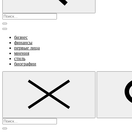
бизнес
финансы
первые лица
мнения
стиль
биографии