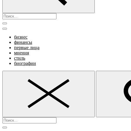
бизнес
финансы
первые лица
мнения
стиль
биографии