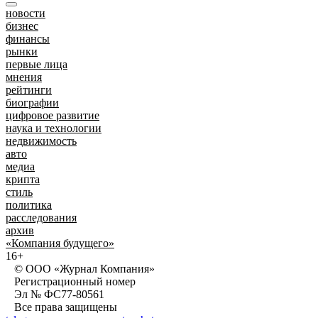
новости
бизнес
финансы
рынки
первые лица
мнения
рейтинги
биографии
цифровое развитие
наука и технологии
недвижимость
авто
медиа
крипта
стиль
политика
расследования
архив
«Компания будущего»
16+
© ООО «Журнал Компания»
Регистрационный номер
Эл № ФС77-80561
Все права защищены