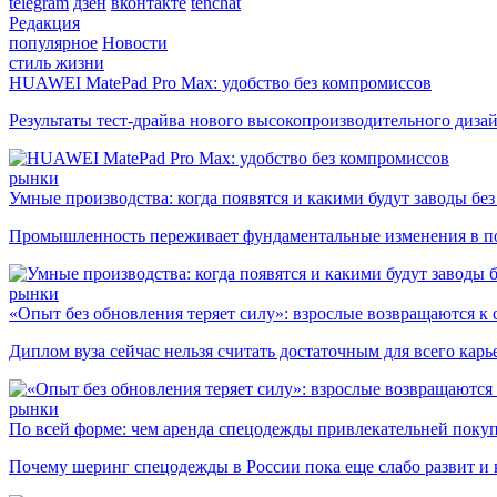
telegram
дзен
вконтакте
tenchat
Редакция
популярное
Новости
стиль жизни
HUAWEI MatePad Pro Max: удобство без компромиссов
Результаты тест-драйва нового высокопроизводительного диза
рынки
Умные производства: когда появятся и какими будут заводы бе
Промышленность переживает фундаментальные изменения в по
рынки
«Опыт без обновления теряет силу»: взрослые возвращаются к
Диплом вуза сейчас нельзя считать достаточным для всего кар
рынки
По всей форме: чем аренда спецодежды привлекательней поку
Почему шеринг спецодежды в России пока еще слабо развит и 