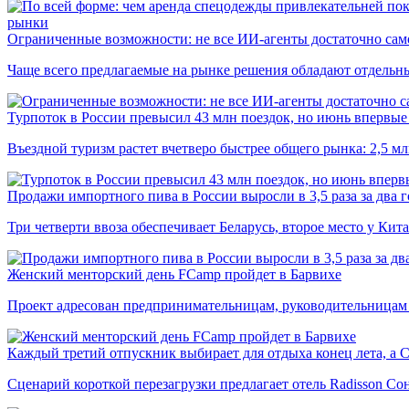
рынки
Ограниченные возможности: не все ИИ-агенты достаточно сам
Чаще всего предлагаемые на рынке решения обладают отдельн
Турпоток в России превысил 43 млн поездок, но июнь впервые 
Въездной туризм растет вчетверо быстрее общего рынка: 2,5 м
Продажи импортного пива в России выросли в 3,5 раза за два г
Три четверти ввоза обеспечивает Беларусь, второе место у Кита
Женский менторский день FCamp пройдет в Барвихе
Проект адресован предпринимательницам, руководительницам
Каждый третий отпускник выбирает для отдыха конец лета, а 
Сценарий короткой перезагрузки предлагает отель Radisson Со