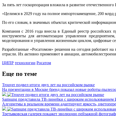
За пять лет госкорпорация вложила в развитие отечественного
«Целимся в 2029 году на полное импортозамещение, 200 млрд 
По его словам, в значимых объектах критической информацио
Компания с 2016 года внесла в Единый реестр российских 
инструменты для автоматизации управления предприятием, 
моделирования и управления жизненным циклом, цифровые се
Разработанные «Росатомом» решения на сегодня работают на 
отрасли. Их активно применяют в авиации, автомобилестроен
ЦИПР
технологии
Росатом
Еще по теме
Trouver подвел итоги двух лет на российском рынке
На презентации в Москве бренд показал новые роботы-пылесо
Samsung представила ТВ-линейки с широким использованием
Алгоритмы в реальном времени адаптируют яркость, цветопере
Третьяковская галерея покажет эволюцию пейзажной фотографи