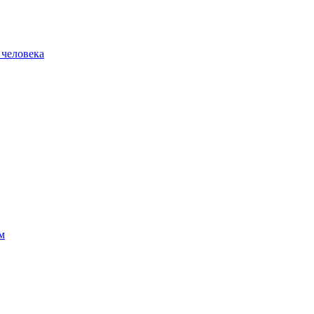
 человека
м