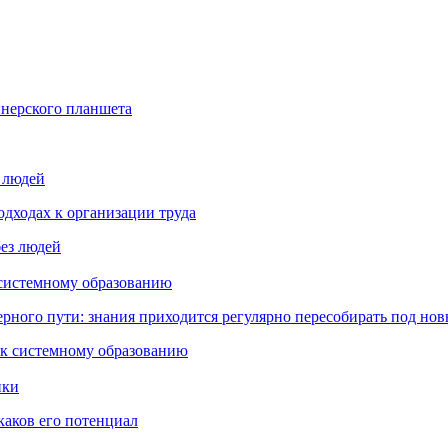
йнерского планшета
з людей
дходах к организации труда
 системному образованию
ьерного пути: знания приходится регулярно пересобирать под но
пки
каков его потенциал