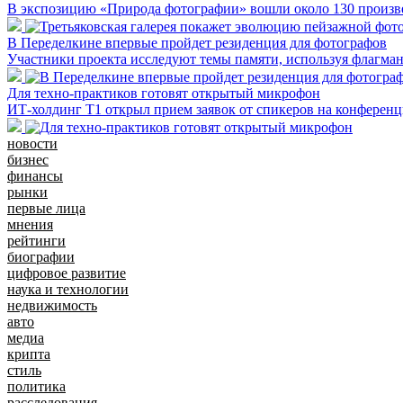
В экспозицию «Природа фотографии» вошли около 130 произ
В Переделкине впервые пройдет резиденция для фотографов
Участники проекта исследуют темы памяти, используя флагма
Для техно-практиков готовят открытый микрофон
ИТ-холдинг Т1 открыл прием заявок от спикеров на конферен
новости
бизнес
финансы
рынки
первые лица
мнения
рейтинги
биографии
цифровое развитие
наука и технологии
недвижимость
авто
медиа
крипта
стиль
политика
расследования