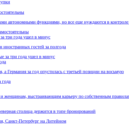
остоятельны
ыми автономными функциями, но все еще нуждаются в контроле
за три года ушел в минус
лн иностранных гостей за полгода
ода
я, а Германия за год опустилась с третьей позиции на восьмую
 и женщинам, выстраивающим карьеру по собственным правила
Северная столица держится в топе бронирований
ня, Санкт-Петербург на Литейном