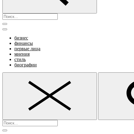
бизнес
финансы
первые лица
мнения
стиль
биографии