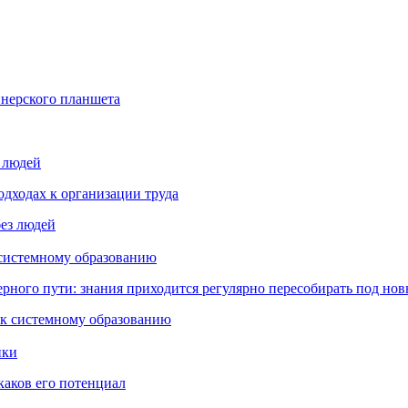
йнерского планшета
з людей
дходах к организации труда
 системному образованию
ьерного пути: знания приходится регулярно пересобирать под но
пки
каков его потенциал