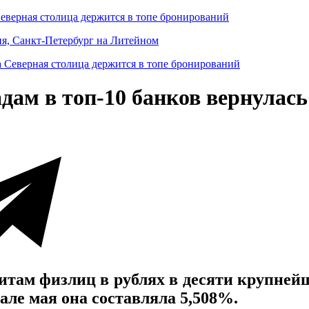
Северная столица держится в топе бронирований
ня, Санкт-Петербург на Литейном
дам в топ-10 банков вернулас
итам физлиц в рублях в десяти крупнейш
але мая она составляла 5,508%.