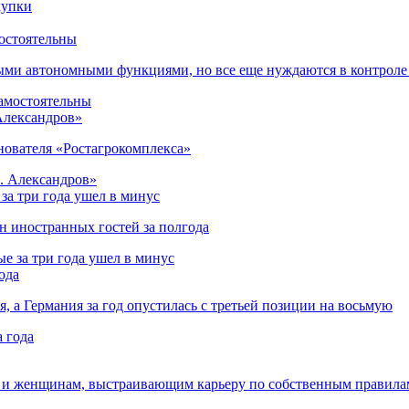
остоятельны
ыми автономными функциями, но все еще нуждаются в контроле
 Александров»
снователя «Ростагрокомплекса»
за три года ушел в минус
лн иностранных гостей за полгода
ода
я, а Германия за год опустилась с третьей позиции на восьмую
 и женщинам, выстраивающим карьеру по собственным правила