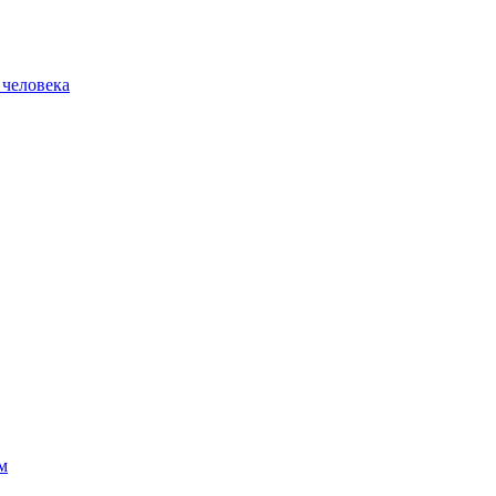
 человека
м