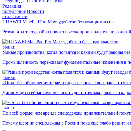
telegram
дзен
вконтакте
tenchat
Редакция
популярное
Новости
стиль жизни
HUAWEI MatePad Pro Max: удобство без компромиссов
Результаты тест-драйва нового высокопроизводительного диза
рынки
Умные производства: когда появятся и какими будут заводы бе
Промышленность переживает фундаментальные изменения в по
рынки
«Опыт без обновления теряет силу»: взрослые возвращаются к
Диплом вуза сейчас нельзя считать достаточным для всего кар
рынки
По всей форме: чем аренда спецодежды привлекательней поку
Почему шеринг спецодежды в России пока еще слабо развит и 