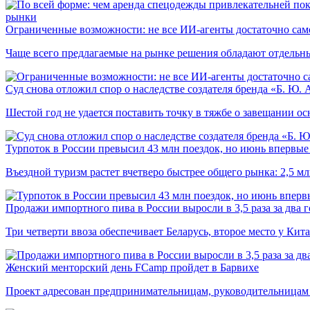
рынки
Ограниченные возможности: не все ИИ-агенты достаточно сам
Чаще всего предлагаемые на рынке решения обладают отдельн
Суд снова отложил спор о наследстве создателя бренда «Б. Ю.
Шестой год не удается поставить точку в тяжбе о завещании о
Турпоток в России превысил 43 млн поездок, но июнь впервые 
Въездной туризм растет вчетверо быстрее общего рынка: 2,5 м
Продажи импортного пива в России выросли в 3,5 раза за два г
Три четверти ввоза обеспечивает Беларусь, второе место у Кита
Женский менторский день FCamp пройдет в Барвихе
Проект адресован предпринимательницам, руководительницам