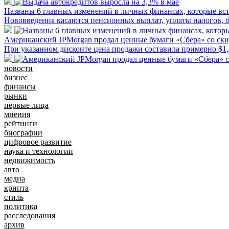
Названы 6 главных изменений в личных финансах, которые вст
Нововведения касаются пенсионных выплат, уплаты налогов, б
Американский JPMorgan продал ценные бумаги «Сбера» со ск
При указанном дисконте цена продажи составила примерно $1,
новости
бизнес
финансы
рынки
первые лица
мнения
рейтинги
биографии
цифровое развитие
наука и технологии
недвижимость
авто
медиа
крипта
стиль
политика
расследования
архив