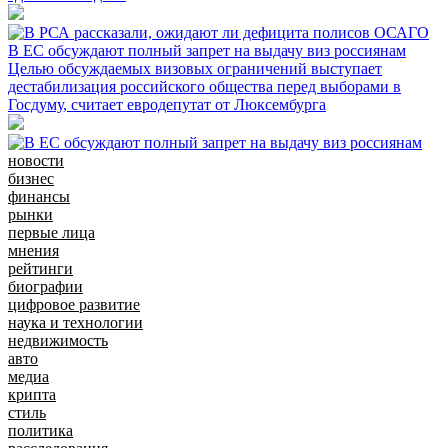
В ЕС обсуждают полный запрет на выдачу виз россиянам
Целью обсуждаемых визовых ограничений выступает
дестабилизация российского общества перед выборами в
Госдуму, считает евродепутат от Люксембурга
новости
бизнес
финансы
рынки
первые лица
мнения
рейтинги
биографии
цифровое развитие
наука и технологии
недвижимость
авто
медиа
крипта
стиль
политика