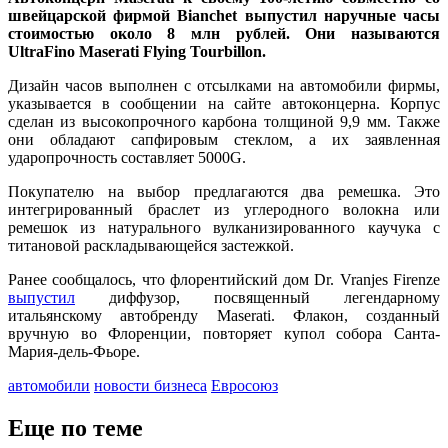
швейцарской фирмой Bianchet выпустил наручные часы
стоимостью около 8 млн рублей. Они называются
UltraFino Maserati Flying Tourbillon.
Дизайн часов выполнен с отсылками на автомобили фирмы,
указывается в сообщении на сайте автоконцерна. Корпус
сделан из высокопрочного карбона толщиной 9,9 мм. Также
они обладают сапфировым стеклом, а их заявленная
ударопрочность составляет 5000G.
Покупателю на выбор предлагаются два ремешка. Это
интегрированный браслет из углеродного волокна или
ремешок из натурального вулканизированного каучука с
титановой раскладывающейся застежкой.
Ранее сообщалось, что флорентийский дом Dr. Vranjes Firenze
выпустил
диффузор, посвященный легендарному
итальянскому автобренду Maserati. Флакон, созданный
вручную во Флоренции, повторяет купол собора Санта-
Мария-дель-Фьоре.
автомобили
новости бизнеса
Евросоюз
Еще по теме