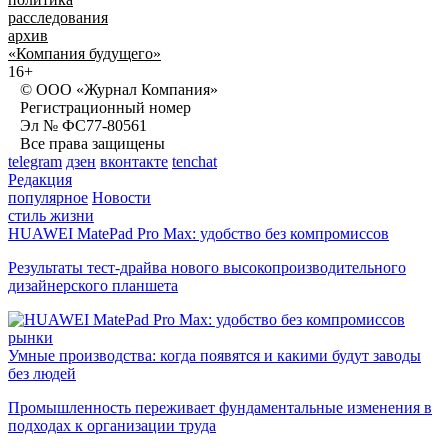
расследования
архив
«Компания будущего»
16+
© ООО «Журнал Компания»
Регистрационный номер
Эл № ФС77-80561
Все права защищены
telegram
дзен
вконтакте
tenchat
Редакция
популярное
Новости
стиль жизни
HUAWEI MatePad Pro Max: удобство без компромиссов
Результаты тест-драйва нового высокопроизводительного
дизайнерского планшета
рынки
Умные производства: когда появятся и какими будут заводы
без людей
Промышленность переживает фундаментальные изменения в
подходах к организации труда