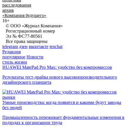
расследования
архив
«Компания будущего»
16+
© ООО «Журнал Компания»
Регистрационный номер
Эл № ФС77-80561
Все права защищены
telegram
дзен
вконтакте
tenchat
Редакция
популярное
Новости
стиль жизни
HUAWEI MatePad Pro Max: удобство без компромиссов
Результаты тест-драйва нового высокопроизводительного
дизайнерского планшета
рынки
Умные производства: когда появятся и какими будут заводы
без людей
Промышленность переживает фундаментальные изменения в
подходах к организации труда