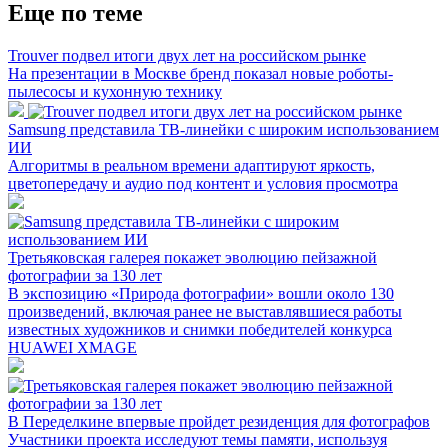
Еще по теме
Trouver подвел итоги двух лет на российском рынке
На презентации в Москве бренд показал новые роботы-
пылесосы и кухонную технику
Samsung представила ТВ-линейки с широким использованием
ИИ
Алгоритмы в реальном времени адаптируют яркость,
цветопередачу и аудио под контент и условия просмотра
Третьяковская галерея покажет эволюцию пейзажной
фотографии за 130 лет
В экспозицию «Природа фотографии» вошли около 130
произведений, включая ранее не выставлявшиеся работы
известных художников и снимки победителей конкурса
HUAWEI XMAGE
В Переделкине впервые пройдет резиденция для фотографов
Участники проекта исследуют темы памяти, используя