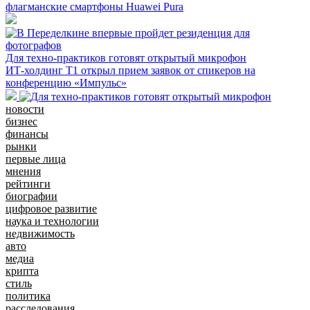
флагманские смартфоны Huawei Pura
Для техно-практиков готовят открытый микрофон
ИТ-холдинг Т1 открыл прием заявок от спикеров на
конференцию «Импульс»
новости
бизнес
финансы
рынки
первые лица
мнения
рейтинги
биографии
цифровое развитие
наука и технологии
недвижимость
авто
медиа
крипта
стиль
политика
расследования