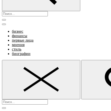
бизнес
финансы
первые лица
мнения
стиль
биографии