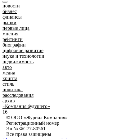
новости
бизнес
финансы
рынки
первые лица
мнения
рейтинги
биографии
цифровое развитие
наука и технологии
недвижимость
авто
медиа
крипта
стиль
политика
расследования
архив
«Компания будущего»
16+
© ООО «Журнал Компания»
Регистрационный номер
Эл № ФС77-80561
Все права защищены