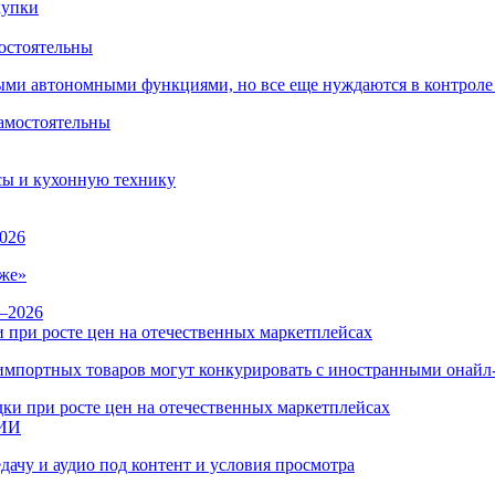
остоятельны
ыми автономными функциями, но все еще нуждаются в контроле
сы и кухонную технику
026
же»
 при росте цен на отечественных маркетплейсах
ы импортных товаров могут конкурировать с иностранными онай
 ИИ
дачу и аудио под контент и условия просмотра