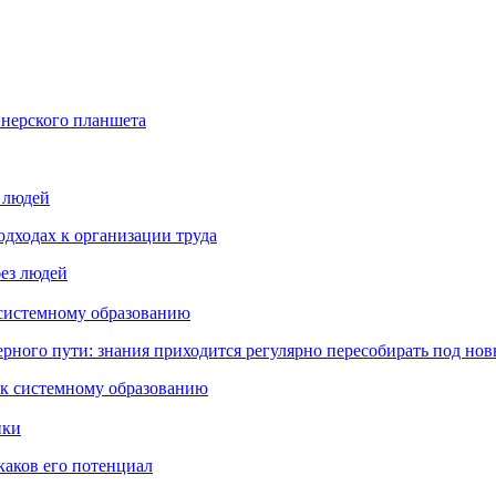
йнерского планшета
з людей
дходах к организации труда
 системному образованию
ьерного пути: знания приходится регулярно пересобирать под но
пки
каков его потенциал