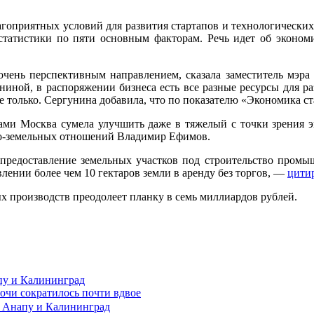
лагоприятных условий для развития стартапов и технологическ
 статистики по пяти основным факторам. Речь идет об экономи
чень перспективным направлением, сказала заместитель мэра 
ниной, в распоряжении бизнеса есть все разные ресурсы для р
е только. Сергунина добавила, что по показателю «Экономика ст
ами Москва сумела улучшить даже в тяжелый с точки зрения эп
о-земельных отношений Владимир Ефимов.
 предоставление земельных участков под строительство про
влении более чем 10 гектаров земли в аренду без торгов, —
цити
х производств преодолеет планку в семь миллиардов рублей.
пу и Калининград
Сочи сократилось почти вдвое