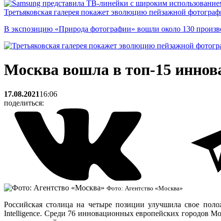
Третьяковская галерея покажет эволюцию пейзажной фотографи
В экспозицию «Природа фотографии» вошли около 130 произ
Москва вошла в топ-15 инно
17.08.2021
16:06
поделиться:
Фото: Агентство «Москва»
Российская столица на четыре позиции улучшила свое полож
Intelligence. Среди 76 инновационных европейских городов Мо