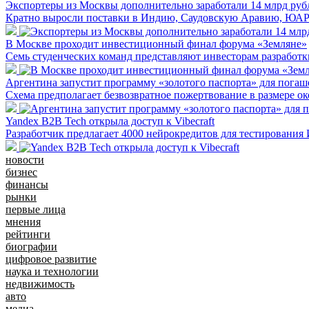
Экспортеры из Москвы дополнительно заработали 14 млрд руб
Кратно выросли поставки в Индию, Саудовскую Аравию, ЮА
В Москве проходит инвестиционный финал форума «Земляне»
Семь студенческих команд представляют инвесторам разработ
Аргентина запустит программу «золотого паспорта» для погаш
Схема предполагает безвозвратное пожертвование в размере ок
Yandex B2B Tech открыла доступ к Vibecraft
Разработчик предлагает 4000 нейрокредитов для тестирования
новости
бизнес
финансы
рынки
первые лица
мнения
рейтинги
биографии
цифровое развитие
наука и технологии
недвижимость
авто
медиа