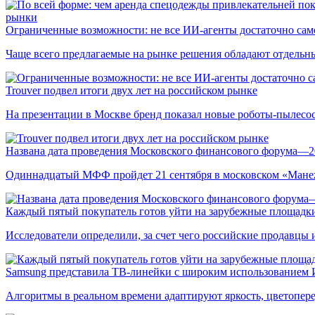
рынки
Ограниченные возможности: не все ИИ-агенты достаточно сам
Чаще всего предлагаемые на рынке решения обладают отдельн
Trouver подвел итоги двух лет на российском рынке
На презентации в Москве бренд показал новые роботы-пылесо
Названа дата проведения Московского финансового форума—2
Одиннадцатый МФФ пройдет 21 сентября в московском «Мане
Каждый пятый покупатель готов уйти на зарубежные площадки
Исследователи определили, за счет чего российские продавц
Samsung представила ТВ-линейки с широким использованием
Алгоритмы в реальном времени адаптируют яркость, цветопере