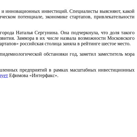
их и инновационных инвестиций. Специалисты выясняют, какой
ческом потенциале, экономике стартапов, привлекательности
города Наталья Сергунина. Она подчеркнула, что доля такого
азвития. Заммэра в их числе назвала возможности Московского
артапов» российская столица заняла в рейтинге шестое место.
идемиологической обстановки год, заметил заместитель мэра
мышленных предприятий в рамках масштабных инвестиционных
рует
Ефимова «Интерфакс».