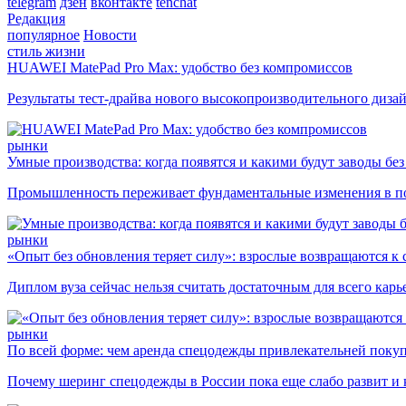
telegram
дзен
вконтакте
tenchat
Редакция
популярное
Новости
стиль жизни
HUAWEI MatePad Pro Max: удобство без компромиссов
Результаты тест-драйва нового высокопроизводительного диза
рынки
Умные производства: когда появятся и какими будут заводы бе
Промышленность переживает фундаментальные изменения в по
рынки
«Опыт без обновления теряет силу»: взрослые возвращаются к
Диплом вуза сейчас нельзя считать достаточным для всего кар
рынки
По всей форме: чем аренда спецодежды привлекательней поку
Почему шеринг спецодежды в России пока еще слабо развит и 