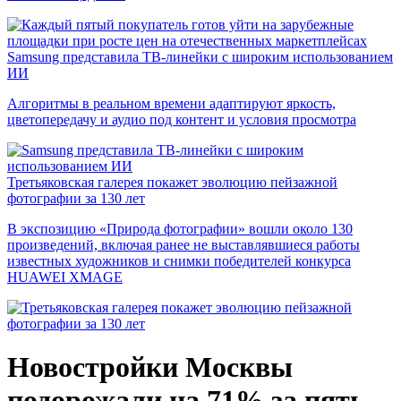
Samsung представила ТВ-линейки с широким использованием
ИИ
Алгоритмы в реальном времени адаптируют яркость,
цветопередачу и аудио под контент и условия просмотра
Третьяковская галерея покажет эволюцию пейзажной
фотографии за 130 лет
В экспозицию «Природа фотографии» вошли около 130
произведений, включая ранее не выставлявшиеся работы
известных художников и снимки победителей конкурса
HUAWEI XMAGE
Новостройки Москвы
подорожали на 71% за пять