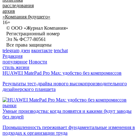
расследования
архив
«Компания будущего»
16+
© ООО «Журнал Компания»
Регистрационный номер
Эл № ФС77-80561
Все права защищены
telegram
дзен
вконтакте
tenchat
Редакция
популярное
Новости
стиль жизни
HUAWEI MatePad Pro Max: удобство без компромиссов
Результаты тест-драйва нового высокопроизводительного
дизайнерского планшета
рынки
Умные производства: когда появятся и какими будут заводы
без людей
Промышленность переживает фундаментальные изменения в
подходах к организации труда