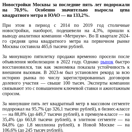
Новостройки Москвы за последние пять лет подорожали
на 70,9%. Особенно значительно выросла цена
квадратного метра в ЮАО — на 133,2%.
При этом в период с 2014 по 2019 год столичные
новостройки, наоборот, подешевели на 4,3%, пришли к
выводу аналитики компании «Метриум». Во II квартале 2024-
го средняя цена квадратного метра на первичном рынке
Москвы составила 465,6 тысячи рублей.
За минувшую пятилетку продажи временно просели после
объявления мобилизации в 2022 году. Однако
рынок
быстро
восстановился, так как экономика показала устойчивость к
внешним вызовам. В 2023-м был установлен рекорд за всю
историю рынка по числу зарегистрированных договоров
долевого участия — свыше 100 тысяч. Эксперты компании
связывают это с повышением ключевой ставки и ажиотажным
спросом.
За минувшие пять лет квадратный метр в массовом сегменте
подорожал на 95,7% (до 326,1 тысячи рублей), в бизнес-классе
— на 88,8% (до 449,7 тысячи рублей), в премиум-классе — на
35,4% (до 663,8 тысячи рублей), в элитном сегменте — на
84,8% (до 1,8 миллиона рублей), в Новой Москве — на
106,6% (до 245 тысяч рублей).