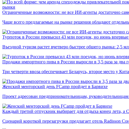
рынки
Ограниченные возможности: не все ИИ-агенты достаточно сам
Чаще всего предлагаемые на рынке решения обладают отдельн
Турпоток в России превысил 43 млн поездок, но июнь впервые 
Въездной туризм растет вчетверо быстрее общего рынка: 2,5 м
Продажи импортного пива в России выросли в 3,5 раза за два г
Три четверти ввоза обеспечивает Беларусь, второе место у Кита
Женский менторский день FCamp пройдет в Барвихе
Проект адресован предпринимательницам, руководительницам
Каждый третий отпускник выбирает для отдыха конец лета, а 
Сценарий короткой перезагрузки предлагает отель Radisson Со