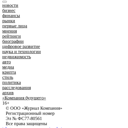
новости
бизнес
финансы
рынки
первые лица
мнения
рейтинги
биографии
цифровое развитие
наука и технологии
недвижимость
авто
медиа
крипта
стиль
политика
расследования
архив
«Компания будущего»
16+
© ООО «Журнал Компания»
Регистрационный номер
Эл № ФС77-80561
Все права защищены