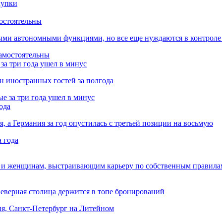
остоятельны
ыми автономными функциями, но все еще нуждаются в контроле
за три года ушел в минус
лн иностранных гостей за полгода
ода
я, а Германия за год опустилась с третьей позиции на восьмую
 и женщинам, выстраивающим карьеру по собственным правила
Северная столица держится в топе бронирований
ня, Санкт-Петербург на Литейном