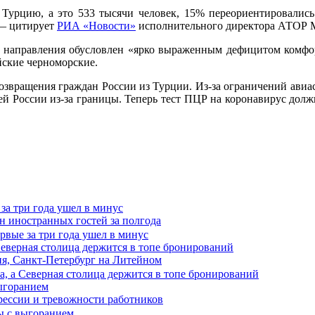
 Турцию, а это 533 тысячи человек, 15% переориентировалис
 — цитирует
РИА «Новости»
исполнительного директора АТОР 
е направления обусловлен «ярко выраженным дефицитом комфо
йские черноморские.
возвращения граждан России из Турции. Из-за ограничений авиа
лей России из-за границы. Теперь тест ПЦР на коронавирус дол
за три года ушел в минус
лн иностранных гостей за полгода
Северная столица держится в топе бронирований
ня, Санкт-Петербург на Литейном
выгоранием
прессии и тревожности работников