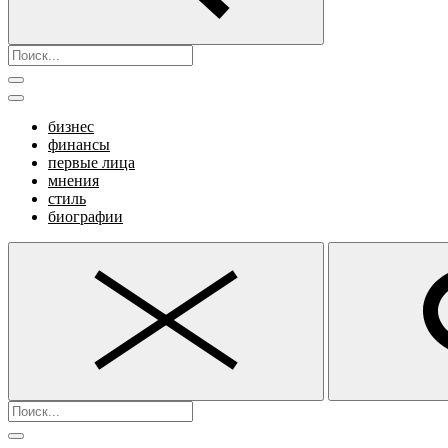
бизнес
финансы
первые лица
мнения
стиль
биографии