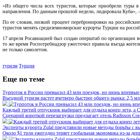
«Из общего числа всех туристов, которые приобрели туры в
направления. По данным прошлой недели, лидировала Куба»,
По ее словам, низкий процент перебронировки на российски
туристов менять средиземноморские курорты Турции на росси
17 апреля Росавиацией был создан оперштаб по организации 
то же время Роспотребнадзор ужесточил правила въезда жите
не только самолетом.
туризм
Турция
Еще по теме
Турпоток в России превысил 43 млн поездок, но июнь впервые 
Въездной туризм растет вчетверо быстрее общего рынка: 2,5 м
Каждый третий отпускник выбирает для отдыха конец лета, а 
Сценарий короткой перезагрузки предлагает отель Radisson Со
Эксперты курорта Zulal представили новые методы борьбы с 
Около $1 трлн ежегодно теряет глобальная экономика из-за де