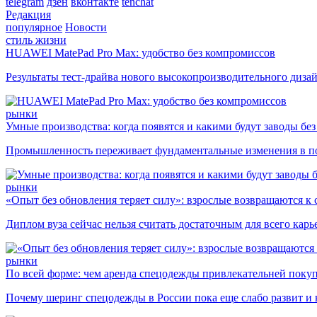
telegram
дзен
вконтакте
tenchat
Редакция
популярное
Новости
стиль жизни
HUAWEI MatePad Pro Max: удобство без компромиссов
Результаты тест-драйва нового высокопроизводительного диза
рынки
Умные производства: когда появятся и какими будут заводы бе
Промышленность переживает фундаментальные изменения в по
рынки
«Опыт без обновления теряет силу»: взрослые возвращаются к
Диплом вуза сейчас нельзя считать достаточным для всего кар
рынки
По всей форме: чем аренда спецодежды привлекательней поку
Почему шеринг спецодежды в России пока еще слабо развит и 