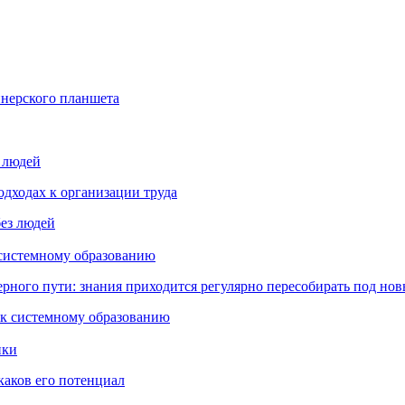
йнерского планшета
з людей
дходах к организации труда
 системному образованию
ьерного пути: знания приходится регулярно пересобирать под но
пки
каков его потенциал