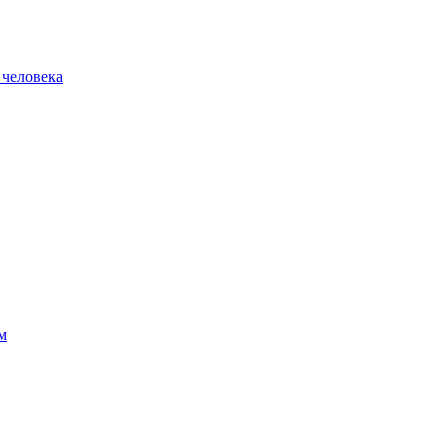
 человека
м