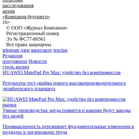
расследования
архив
«Компания будущего»
16+
© ООО «Журнал Компания»
Регистрационный номер
Эл № ФС77-80561
Все права защищены
telegram
дзен
вконтакте
tenchat
Редакция
популярное
Новости
стиль жизни
HUAWEI MatePad Pro Max: удобство без компромиссов
Результаты тест-драйва нового высокопроизводительного
дизайнерского планшета
рынки
Умные производства: когда появятся и какими будут заводы
без людей
Промышленность переживает фундаментальные изменения в
подходах к организации труда