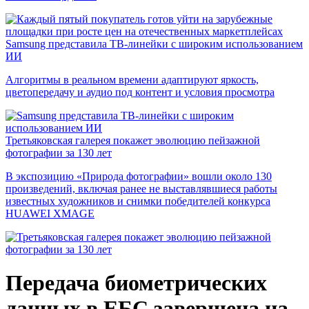
Samsung представила ТВ-линейки с широким использованием
ИИ
Алгоритмы в реальном времени адаптируют яркость,
цветопередачу и аудио под контент и условия просмотра
Третьяковская галерея покажет эволюцию пейзажной
фотографии за 130 лет
В экспозицию «Природа фотографии» вошли около 130
произведений, включая ранее не выставлявшиеся работы
известных художников и снимки победителей конкурса
HUAWEI XMAGE
Передача биометрических
данных в ЕБС завершена на