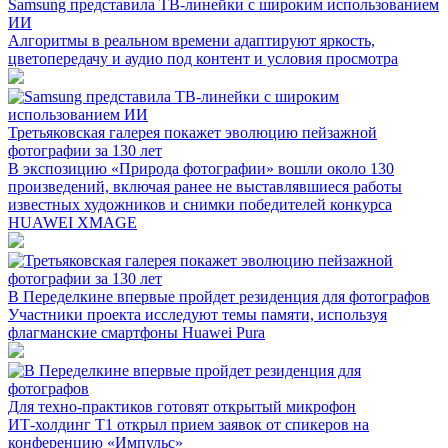
Samsung представила ТВ-линейки с широким использованием
ИИ
Алгоритмы в реальном времени адаптируют яркость,
цветопередачу и аудио под контент и условия просмотра
Третьяковская галерея покажет эволюцию пейзажной
фотографии за 130 лет
В экспозицию «Природа фотографии» вошли около 130
произведений, включая ранее не выставлявшиеся работы
известных художников и снимки победителей конкурса
HUAWEI XMAGE
В Переделкине впервые пройдет резиденция для фотографов
Участники проекта исследуют темы памяти, используя
флагманские смартфоны Huawei Pura
Для техно-практиков готовят открытый микрофон
ИТ-холдинг Т1 открыл прием заявок от спикеров на
конференцию «Импульс»