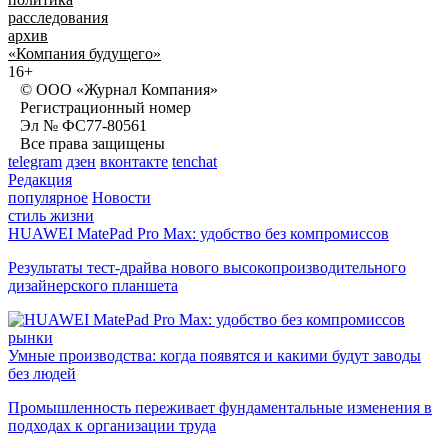
расследования
архив
«Компания будущего»
16+
© ООО «Журнал Компания»
Регистрационный номер
Эл № ФС77-80561
Все права защищены
telegram
дзен
вконтакте
tenchat
Редакция
популярное
Новости
стиль жизни
HUAWEI MatePad Pro Max: удобство без компромиссов
Результаты тест-драйва нового высокопроизводительного
дизайнерского планшета
рынки
Умные производства: когда появятся и какими будут заводы
без людей
Промышленность переживает фундаментальные изменения в
подходах к организации труда