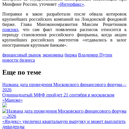
Минфине России, уточняет
«Интерфакс»
.
Поправки в закон разработали после обвала котировок
крупнейших российских компаний на Лондонской фондовой
бирже. Глава Минэкономразвития Максим Решетников
пояснял
, что сам факт появления расписок относится к
периоду становления российского финрынка, когда акции
крупнейших российских эмитентов «отдавались в залог
иностранным крупным банкам».
финансовый рынок
экономика
биржа
Владимир Путин
новости бизнеса
Еще по теме
Названа дата проведения Московского финансового форума—
2026
Одиннадцатый МФФ пройдет 21 сентября в московском
«Манеже»
«Яндекс» увеличил квартальную выручку и может выплатить
дивиденды