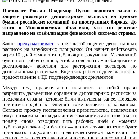
Фото: 123rf / Legion-Media
Президент России Владимир Путин подписал закон о
запрете размещать депозитарные расписки на ценные
бумаги российских компаний на иностранных биржах. До
этого в Минэкономики объясняли, что это решение
направлено на стабилизацию финансовой системы страны.
Закон
предусматривает
запрет на обращение депозитарных
расписок на зарубежных площадках. Он начнет действовать
через 10 дней с момента публикации документа. У компаний
будет пять рабочих дней, чтобы совершить «необходимые и
достаточные» действия для расторжения договоров по
депозитарным распискам. Еще пять рабочих дней даются на
предоставление в ЦБ подтверждающих документов.
Между тем, правительство оставляет за собой право
разрешить дальнейшие обращение депозитарных расписок за
пределами страны, которые были выпущены ранее. Порядок
принятия подобных решений тоже остается за кабмином.
Согласно проекту постановления правительства, исключения
будут возможны по ходатайству компаний-эмитентов (на их
подачу снова отводятся пять рабочих дней с момента
публикации закона) и без них — в этом случае решение будет
принимать подкомиссия правительственной комиссии по
контролю за осуществлением иностранных инвестиций при