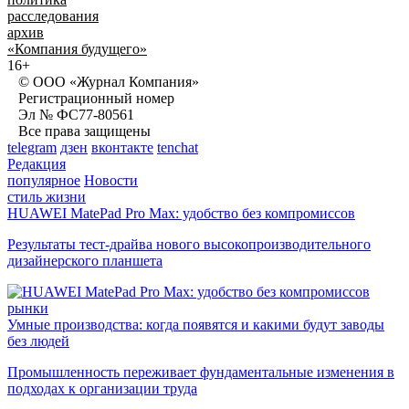
расследования
архив
«Компания будущего»
16+
© ООО «Журнал Компания»
Регистрационный номер
Эл № ФС77-80561
Все права защищены
telegram
дзен
вконтакте
tenchat
Редакция
популярное
Новости
стиль жизни
HUAWEI MatePad Pro Max: удобство без компромиссов
Результаты тест-драйва нового высокопроизводительного
дизайнерского планшета
рынки
Умные производства: когда появятся и какими будут заводы
без людей
Промышленность переживает фундаментальные изменения в
подходах к организации труда