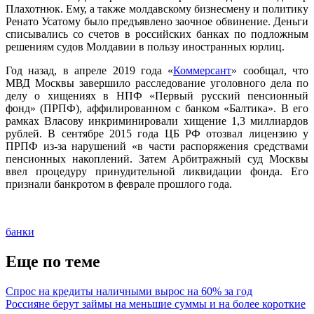
Плахотнюк. Ему, а также молдавскому бизнесмену и политику
Ренато Усатому было предъявлено заочное обвинение. Деньги
списывались со счетов в российских банках по подложным
решениям судов Молдавии в пользу иностранных юрлиц.
Год назад, в апреле 2019 года «
Коммерсант
» сообщал, что
МВД Москвы завершило расследование уголовного дела по
делу о хищениях в НПФ «Первый русский пенсионный
фонд» (ПРПФ), аффилированном с банком «Балтика». В его
рамках Власову инкриминировали хищение 1,3 миллиардов
рублей. В сентябре 2015 года ЦБ РФ отозвал лицензию у
ПРПФ из-за нарушений «в части распоряжения средствами
пенсионных накоплений. Затем Арбитражный суд Москвы
ввел процедуру принудительной ликвидации фонда. Его
признали банкротом в феврале прошлого года.
банки
Еще по теме
Спрос на кредиты наличными вырос на 60% за год
Россияне берут займы на меньшие суммы и на более короткие