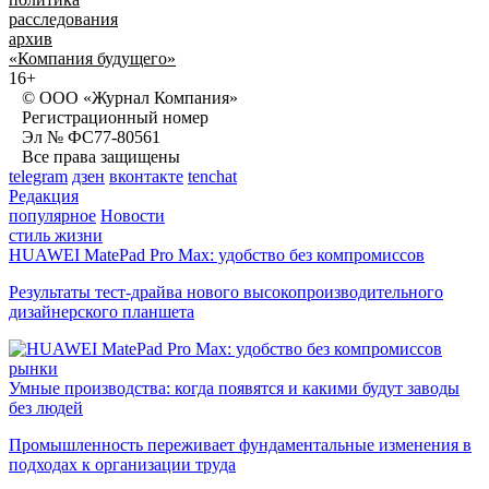
расследования
архив
«Компания будущего»
16+
© ООО «Журнал Компания»
Регистрационный номер
Эл № ФС77-80561
Все права защищены
telegram
дзен
вконтакте
tenchat
Редакция
популярное
Новости
стиль жизни
HUAWEI MatePad Pro Max: удобство без компромиссов
Результаты тест-драйва нового высокопроизводительного
дизайнерского планшета
рынки
Умные производства: когда появятся и какими будут заводы
без людей
Промышленность переживает фундаментальные изменения в
подходах к организации труда