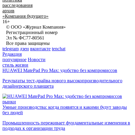
расследования
архив
«Компания будущего»
16+
© ООО «Журнал Компания»
Регистрационный номер
Эл № ФС77-80561
Все права защищены
telegram
дзен
вконтакте
tenchat
Редакция
популярное
Новости
стиль жизни
HUAWEI MatePad Pro Max: удобство без компромиссов
Результаты тест-драйва нового высокопроизводительного
дизайнерского планшета
рынки
Умные производства: когда появятся и какими будут заводы
без людей
Промышленность переживает фундаментальные изменения в
подходах к организации труда