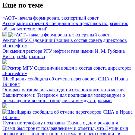
Еще по теме
«АОТ» начала формировать экспертный совет
Ассоциация отберет 9 специалистов-практиков по развитию
облачных технологий
Ректор МГУ Садовничий вошел в состав совета директоров
«Роснефти»
Он сменил ректора РГУ нефти и газа имени И. М. Губкина
Виктора Мартынова
Швейцария сообщила об отмене переговоров США и Ирана
19 июня
Они рассматривались как один из этапов контактов между
Вашингтоном и Тегераном для подписания меморандума о
прекращении военного конфликта между сторонами
Путин по телефону поздравил Трампа с днем рождения
Трамп был тронут поздравлением и отметил, что Путин был
первым из глав иностранных государств, кто позвонил в