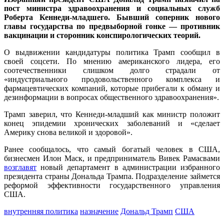
пост министра здравоохранения и социальных служб
Роберта Кеннеди-младшего. Бывший соперник нового
главы государства по предвыборной гонке — противник
вакцинации и сторонник конспирологических теорий.
О выдвижении кандидатуры политика Трамп сообщил в
своей соцсети. По мнению американского лидера, его
соотечественники слишком долго страдали от
«индустриального продовольственного комплекса и
фармацевтических компаний, которые прибегали к обману и
дезинформации в вопросах общественного здравоохранения».
Трамп заверил, что Кеннеди-младший как министр положит
конец эпидемии хронических заболеваний и «сделает
Америку снова великой и здоровой».
Ранее сообщалось, что самый богатый человек в США,
бизнесмен Илон Маск, и предприниматель Вивек Рамасвами
возглавят
новый департамент в администрации избранного
президента страны Дональда Трампа. Подразделение займется
реформой эффективности государственного управления
США.
внутренняя политика
назначение
Дональд Трамп
США