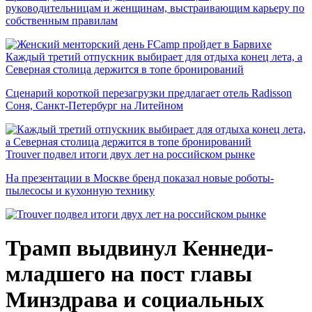
руководительницам и женщинам, выстраивающим карьеру по
собственным правилам
Каждый третий отпускник выбирает для отдыха конец лета, а
Северная столица держится в топе бронирований
Сценарий короткой перезагрузки предлагает отель Radisson
Соня, Санкт-Петербург на Литейном
Trouver подвел итоги двух лет на российском рынке
На презентации в Москве бренд показал новые роботы-
пылесосы и кухонную технику
Трамп выдвинул Кеннеди-
младшего на пост главы
Минздрава и социальных