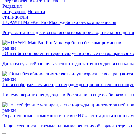
telegram
дзен
вконтакте
tenchat
Редакция
популярное
Новости
стиль жизни
HUAWEI MatePad Pro Max: удобство без компромиссов
Результаты тест-драйва нового высокопроизводительного диза
рынки
«Опыт без обновления теряет силу»: взрослые возвращаются к
Диплом вуза сейчас нельзя считать достаточным для всего кар
рынки
По всей форме: чем аренда спецодежды привлекательней поку
Почему шеринг спецодежды в России пока еще слабо развит и 
рынки
Ограниченные возможности: не все ИИ-агенты достаточно сам
Чаще всего предлагаемые на рынке решения обладают отдельн