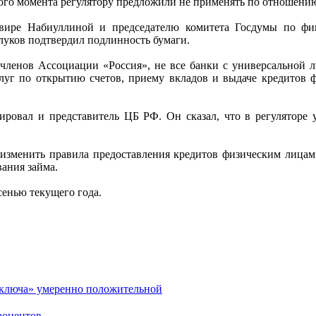
этого момента регулятору предложили не применять по отношени
вире Набиуллиной и председателю комитета Госдумы по фи
луков подтвердил подлинность бумаги.
ленов Ассоциации «Россия», не все банки с универсальной ли
услуг по открытию счетов, приему вкладов и выдаче кредитов
ровал и представитель ЦБ РФ. Он сказал, что в регуляторе у
изменить правила предоставления кредитов физическим лицам.
вания займа.
сенью текущего года.
«ключа» умеренно положительной
роцентов