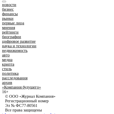
новости
бизнес
финансы
рынки
первые лица
мнения
рейтинги
биографии
цифровое развитие
наука и технологии
недвижимость
авто
медиа
крипта
стиль
политика
расследования
архив
«Компания будущего»
16+
© ООО «Журнал Компания»
Регистрационный номер
Эл № ФС77-80561
Все права защищены