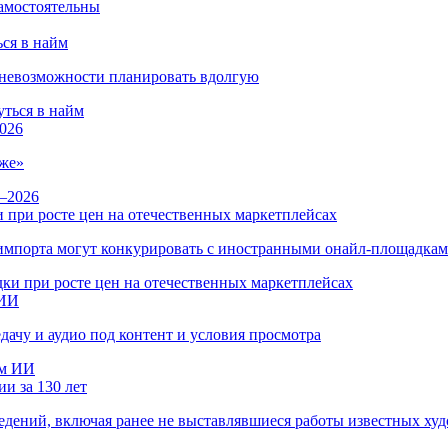
ся в найм
и невозможности планировать вдолгую
026
же»
 при росте цен на отечественных маркетплейсах
ы импорта могут конкурировать с иностранными онайл-площадка
 ИИ
дачу и аудио под контент и условия просмотра
и за 130 лет
ведений, включая ранее не выставлявшиеся работы известных