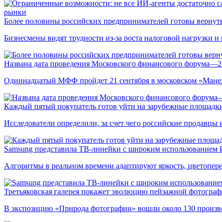
рынки
Более половины российских предпринимателей готовы вернуть
Бизнесмены видят трудности из-за роста налоговой нагрузки 
Названа дата проведения Московского финансового форума—2
Одиннадцатый МФФ пройдет 21 сентября в московском «Мане
Каждый пятый покупатель готов уйти на зарубежные площадки
Исследователи определили, за счет чего российские продавц
Samsung представила ТВ-линейки с широким использованием
Алгоритмы в реальном времени адаптируют яркость, цветопере
Третьяковская галерея покажет эволюцию пейзажной фотографи
В экспозицию «Природа фотографии» вошли около 130 произ