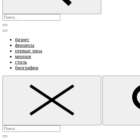
бизнес
финансы
первые лица
мнения
стиль
биографии