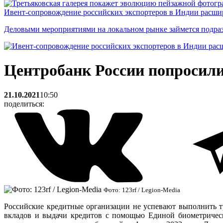
Ивент-сопровождение российских экспортеров в Индии расши
Деловыми мероприятиями на локальном рынке займется подраз
Центробанк России попросили
21.10.2021
10:50
поделиться:
Фото: 123rf / Legion-Media
Российские кредитные организации не успевают выполнить тр
вкладов и выдачи кредитов с помощью Единой биометрическ