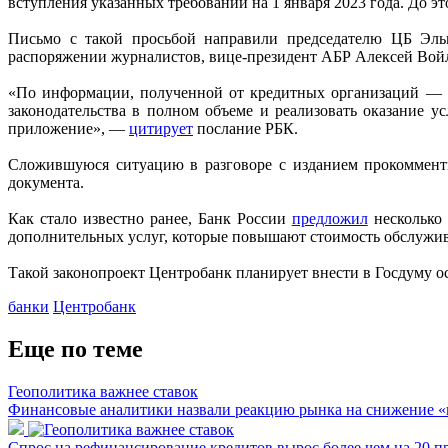
вступления указанных требований на 1 января 2023 года. До 
Письмо с такой просьбой направили председателю ЦБ Эль
распоряжении журналистов, вице-президент АБР Алексей Вой
«По информации, полученной от кредитных организаций — ч
законодательства в полном объеме и реализовать оказание 
приложение», —
цитирует
послание РБК.
Сложившуюся ситуацию в разговоре с изданием прокомменти
документа.
Как стало известно ранее, Банк России
предложил
несколько 
дополнительных услуг, которые повышают стоимость обслужи
Такой законопроект Центробанк планирует внести в Госдуму о
банки
Центробанк
Еще по теме
Геополитика важнее ставок
Финансовые аналитики назвали реакцию рынка на снижение 
Спрос на рефинансирование кредитов вырос более чем на 20 п