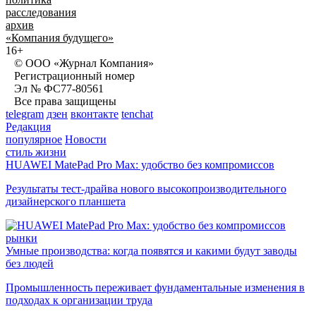
расследования
архив
«Компания будущего»
16+
© ООО «Журнал Компания»
Регистрационный номер
Эл № ФС77-80561
Все права защищены
telegram
дзен
вконтакте
tenchat
Редакция
популярное
Новости
стиль жизни
HUAWEI MatePad Pro Max: удобство без компромиссов
Результаты тест-драйва нового высокопроизводительного
дизайнерского планшета
рынки
Умные производства: когда появятся и какими будут заводы
без людей
Промышленность переживает фундаментальные изменения в
подходах к организации труда