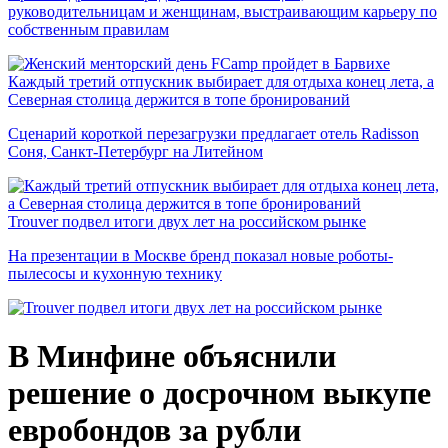
руководительницам и женщинам, выстраивающим карьеру по
собственным правилам
Каждый третий отпускник выбирает для отдыха конец лета, а
Северная столица держится в топе бронирований
Сценарий короткой перезагрузки предлагает отель Radisson
Соня, Санкт-Петербург на Литейном
Trouver подвел итоги двух лет на российском рынке
На презентации в Москве бренд показал новые роботы-
пылесосы и кухонную технику
В Минфине объяснили
решение о досрочном выкупе
евробондов за рубли