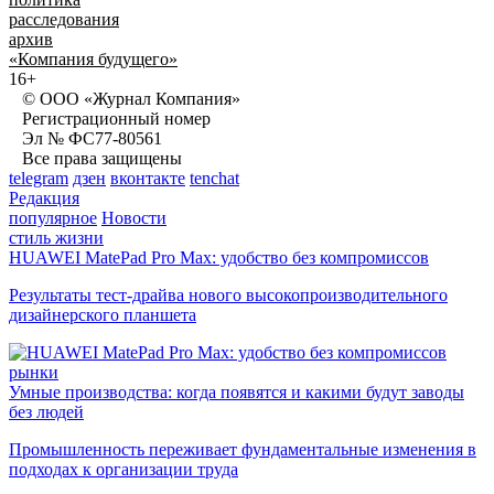
расследования
архив
«Компания будущего»
16+
© ООО «Журнал Компания»
Регистрационный номер
Эл № ФС77-80561
Все права защищены
telegram
дзен
вконтакте
tenchat
Редакция
популярное
Новости
стиль жизни
HUAWEI MatePad Pro Max: удобство без компромиссов
Результаты тест-драйва нового высокопроизводительного
дизайнерского планшета
рынки
Умные производства: когда появятся и какими будут заводы
без людей
Промышленность переживает фундаментальные изменения в
подходах к организации труда