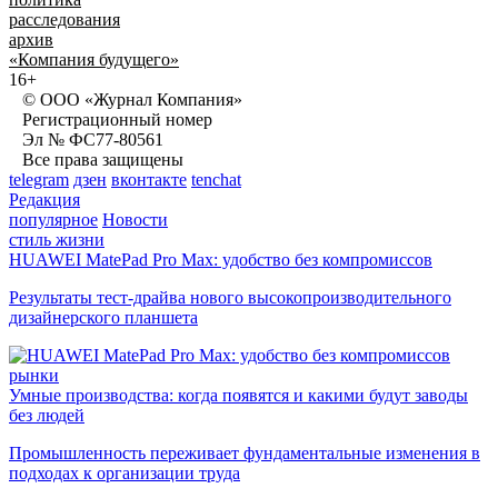
расследования
архив
«Компания будущего»
16+
© ООО «Журнал Компания»
Регистрационный номер
Эл № ФС77-80561
Все права защищены
telegram
дзен
вконтакте
tenchat
Редакция
популярное
Новости
стиль жизни
HUAWEI MatePad Pro Max: удобство без компромиссов
Результаты тест-драйва нового высокопроизводительного
дизайнерского планшета
рынки
Умные производства: когда появятся и какими будут заводы
без людей
Промышленность переживает фундаментальные изменения в
подходах к организации труда