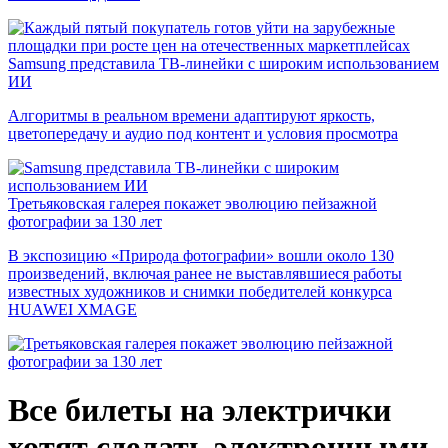
Samsung представила ТВ-линейки с широким использованием
ИИ
Алгоритмы в реальном времени адаптируют яркость,
цветопередачу и аудио под контент и условия просмотра
Третьяковская галерея покажет эволюцию пейзажной
фотографии за 130 лет
В экспозицию «Природа фотографии» вошли около 130
произведений, включая ранее не выставлявшиеся работы
известных художников и снимки победителей конкурса
HUAWEI XMAGE
Все билеты на электрички
хотят сделать электронными