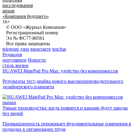
расследования
архив
«Компания будущего»
16+
© ООО «Журнал Компания»
Регистрационный номер
Эл № ФС77-80561
Все права защищены
telegram
дзен
вконтакте
tenchat
Редакция
популярное
Новости
стиль жизни
HUAWEI MatePad Pro Max: удобство без компромиссов
Результаты тест-драйва нового высокопроизводительного
дизайнерского планшета
рынки
Умные производства: когда появятся и какими будут заводы
без людей
Промышленность переживает фундаментальные изменения в
подходах к организации труда