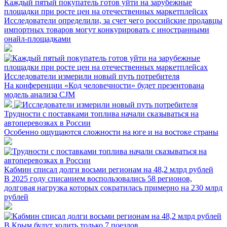
Каждый пятый покупатель готов уйти на зарубежные
площадки при росте цен на отечественных маркетплейсах
Исследователи определили, за счет чего российские продавцы
импортных товаров могут конкурировать с иностранными
онайл-площадками
Исследователи измерили новый путь потребителя
На конференции «Код человечности» будет презентована
модель анализа CJM
Трудности с поставками топлива начали сказываться на
автоперевозках в России
Особенно ощущаются сложности на юге и на востоке страны
Кабмин списал долги восьми регионам на 48,2 млрд рублей
В 2025 году списанием воспользовались 58 регионов,
долговая нагрузка которых сократилась примерно на 230 млрд
рублей
В Крым будут ходить только 7 поездов