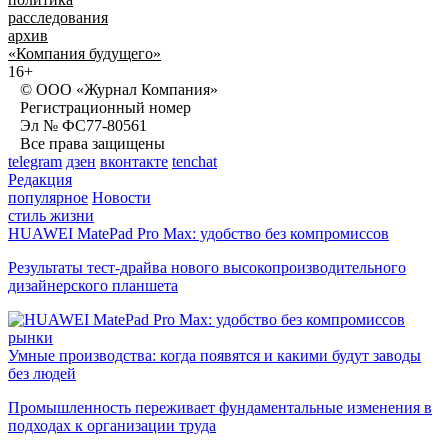
расследования
архив
«Компания будущего»
16+
© ООО «Журнал Компания»
Регистрационный номер
Эл № ФС77-80561
Все права защищены
telegram
дзен
вконтакте
tenchat
Редакция
популярное
Новости
стиль жизни
HUAWEI MatePad Pro Max: удобство без компромиссов
Результаты тест-драйва нового высокопроизводительного
дизайнерского планшета
рынки
Умные производства: когда появятся и какими будут заводы
без людей
Промышленность переживает фундаментальные изменения в
подходах к организации труда