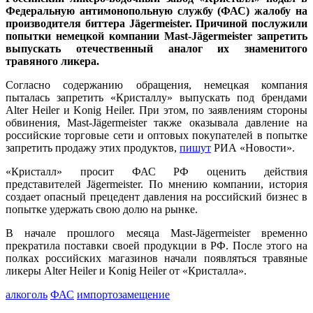
Федеральную антимонопольную службу (ФАС) жалобу на
производителя биттера Jägermeister. Причиной послужили
попытки немецкой компании Mast-Jägermeister запретить
выпускать отечественный аналог их знаменитого
травяного ликера.
Согласно содержанию обращения, немецкая компания
пыталась запретить «Кристаллу» выпускать под брендами
Alter Heiler и Konig Heiler. При этом, по заявлениям стороны
обвинения, Mast-Jägermeister также оказывала давление на
российские торговые сети и оптовых покупателей в попытке
запретить продажу этих продуктов,
пишут
РИА «Новости».
«Кристалл» просит ФАС РФ оценить действия
представителей Jägermeister. По мнению компании, история
создает опасный прецедент давления на российский бизнес в
попытке удержать свою долю на рынке.
В начале прошлого месяца Mast-Jägermeister временно
прекратила поставки своей продукции в РФ. После этого на
полках российских магазинов начали появляться травяные
ликеры Alter Heiler и Konig Heiler от «Кристалла».
алкоголь
ФАС
импортозамещение