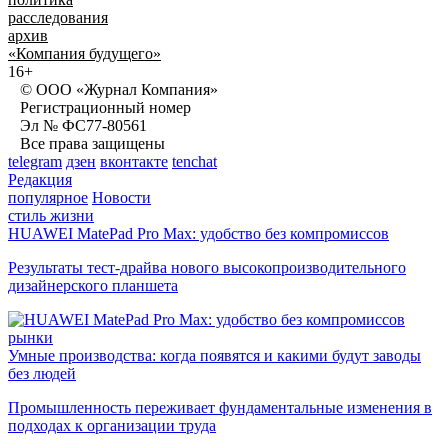
расследования
архив
«Компания будущего»
16+
© ООО «Журнал Компания»
Регистрационный номер
Эл № ФС77-80561
Все права защищены
telegram
дзен
вконтакте
tenchat
Редакция
популярное
Новости
стиль жизни
HUAWEI MatePad Pro Max: удобство без компромиссов
Результаты тест-драйва нового высокопроизводительного
дизайнерского планшета
рынки
Умные производства: когда появятся и какими будут заводы
без людей
Промышленность переживает фундаментальные изменения в
подходах к организации труда