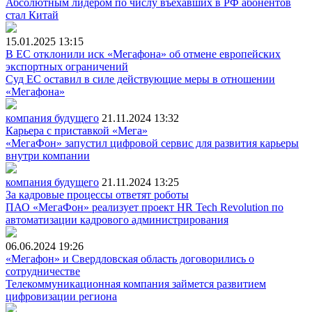
Абсолютным лидером по числу въехавших в РФ абонентов
стал Китай
15.01.2025
13:15
В ЕС отклонили иск «Мегафона» об отмене европейских
экспортных ограничений
Суд ЕС оставил в силе действующие меры в отношении
«Мегафона»
компания будущего
21.11.2024
13:32
Карьера с приставкой «Мега»
«МегаФон» запустил цифровой сервис для развития карьеры
внутри компании
компания будущего
21.11.2024
13:25
За кадровые процессы ответят роботы
ПАО «МегаФон» реализует проект HR Tech Revolution по
автоматизации кадрового администрирования
06.06.2024
19:26
«Мегафон» и Свердловская область договорились о
сотрудничестве
Телекоммуникационная компания займется развитием
цифровизации региона