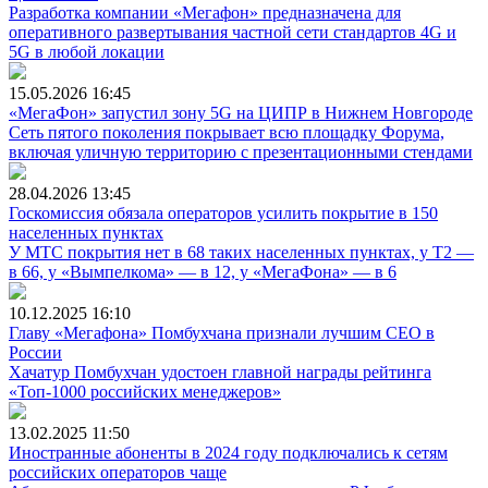
Разработка компании «Мегафон» предназначена для
оперативного развертывания частной сети стандартов 4G и
5G в любой локации
15.05.2026
16:45
«МегаФон» запустил зону 5G на ЦИПР в Нижнем Новгороде
Сеть пятого поколения покрывает всю площадку Форума,
включая уличную территорию с презентационными стендами
28.04.2026
13:45
Госкомиссия обязала операторов усилить покрытие в 150
населенных пунктах
У МТС покрытия нет в 68 таких населенных пунктах, у Т2 —
в 66, у «Вымпелкома» — в 12, у «МегаФона» — в 6
10.12.2025
16:10
Главу «Мегафона» Помбухчана признали лучшим CEO в
России
Хачатур Помбухчан удостоен главной награды рейтинга
«Топ-1000 российских менеджеров»
13.02.2025
11:50
Иностранные абоненты в 2024 году подключались к сетям
российских операторов чаще