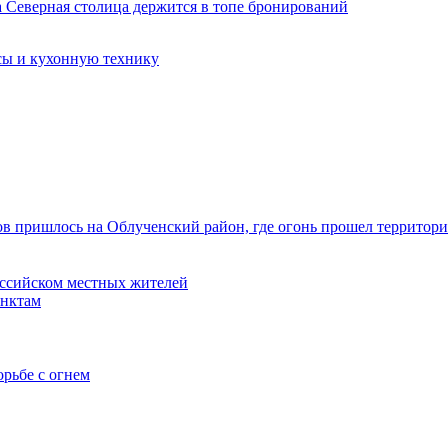
сы и кухонную технику
в пришлось на Облученский район, где огонь прошел территори
оссийском местных жителей
унктам
орьбе с огнем