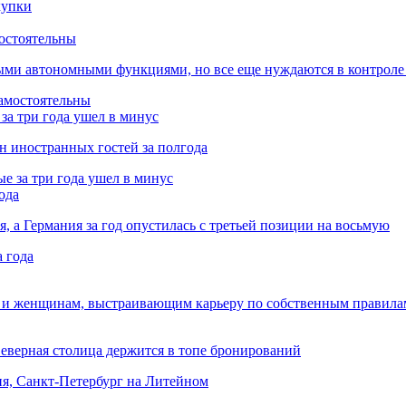
остоятельны
ыми автономными функциями, но все еще нуждаются в контроле
за три года ушел в минус
лн иностранных гостей за полгода
ода
я, а Германия за год опустилась с третьей позиции на восьмую
 и женщинам, выстраивающим карьеру по собственным правила
Северная столица держится в топе бронирований
ня, Санкт-Петербург на Литейном