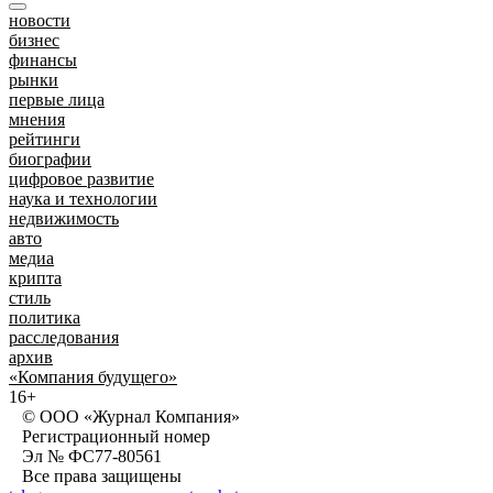
новости
бизнес
финансы
рынки
первые лица
мнения
рейтинги
биографии
цифровое развитие
наука и технологии
недвижимость
авто
медиа
крипта
стиль
политика
расследования
архив
«Компания будущего»
16+
© ООО «Журнал Компания»
Регистрационный номер
Эл № ФС77-80561
Все права защищены