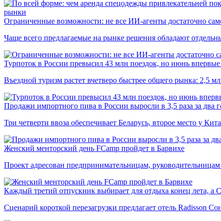
рынки
Ограниченные возможности: не все ИИ-агенты достаточно сам
Чаще всего предлагаемые на рынке решения обладают отдельн
Турпоток в России превысил 43 млн поездок, но июнь впервые 
Въездной туризм растет вчетверо быстрее общего рынка: 2,5 м
Продажи импортного пива в России выросли в 3,5 раза за два г
Три четверти ввоза обеспечивает Беларусь, второе место у Кита
Женский менторский день FCamp пройдет в Барвихе
Проект адресован предпринимательницам, руководительницам
Каждый третий отпускник выбирает для отдыха конец лета, а 
Сценарий короткой перезагрузки предлагает отель Radisson Со