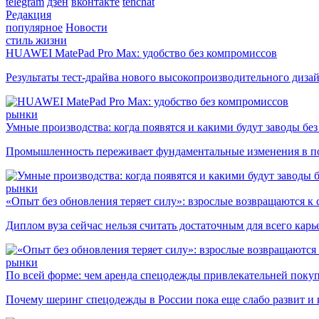
telegram
дзен
вконтакте
tenchat
Редакция
популярное
Новости
стиль жизни
HUAWEI MatePad Pro Max: удобство без компромиссов
Результаты тест-драйва нового высокопроизводительного диза
рынки
Умные производства: когда появятся и какими будут заводы бе
Промышленность переживает фундаментальные изменения в по
рынки
«Опыт без обновления теряет силу»: взрослые возвращаются к
Диплом вуза сейчас нельзя считать достаточным для всего кар
рынки
По всей форме: чем аренда спецодежды привлекательней поку
Почему шеринг спецодежды в России пока еще слабо развит и 