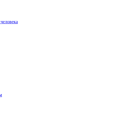
 человека
м