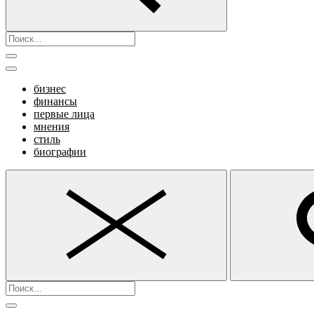
бизнес
финансы
первые лица
мнения
стиль
биографии