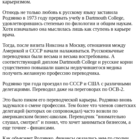
карьеризмом.
Отнюдь не только любовь к русскому языку заставила
Родзянко в 1973 году прервать учебу в Dartmouth College,
удовлетворившись степенью по филологии и общим наукам.
Хотя изначально она мыслилась лишь как ступень в карьере
врача.
Тогда, после визита Никсона в Москву, отношения между
Америкой и СССР начали налаживаться. Русскоязычные
переводчики были весьма и весьма востребованы. А
соответствующий диплом Dartmouth College и русские корни
существенно повышали шансы недоучившегося медика
получить желанную профессию переводчика.
Родзянко три года проездил по СССР и США с различными
делегациями. Переводил даже на переговорах по ОСВ-2.
Это было пиком его переводческой карьеры. Родзянко вновь
задумался о смене профессии. Тем более что членов советских
делегаций (которых он сопровождал) часто возили по
американским бизнес-школам. Переводчик "внимательно
слушал, смотрел" и понял, что хочет заниматься бизнесом, а
еще точнее - финансами.
Как объясняет Родзянко, финансы оказались чем-то сродни