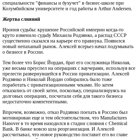
специальности "финансы и бухучет" в бизнес-школе при
Колумбийском университете и год работы в Arthur Andersen.
Жертва слияний
Ирония судьбы: крушение Российской империи когда-то
круто изменило судьбу Михаила Родзянко, а распад СССР
существенно сказался на карьере его правнука. Появился
новый непаханый рынок. Алексей всерьез начал подумывать
о бизнесе в России.
Тем более что Борис Йордан, брат его сослуживца Николая,
уже весьма преуспел на операциях с ваучерами, используя все
прелести развернувшейся в России приватизации. Алексей
Родзянко и Николай Йордан собирались было тоже
поработать с приватизационными чеками. Но затем
отказались от своей затеи, поскольку, специализируясь на
долговых операциях, посчитали себя для такого бизнеса
недостаточно компетентными.
Впрочем, возможно, отказ Родзянко поехать в Россию был
мотивирован еще и тем обстоятельством, что Manufactures
Hanover в то время находился в стадии слияния с Chemical
Bank. В банке вовсю шла реорганизация. И Алексей
рассчитывал, что новое руководство поставит его во главе