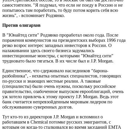
самостоятелен. "Я подумал, что если не поеду в Россию и не
попытаюсь там поработать, то буду потом корить себя всю
жизнь", - вспоминает Родзянко.
Против олигархов
В "Юнайтед сити" Родзянко проработал около года. После
поражения коммунистов на президентских выборах 1996 года
резко возрос интерес западных инвесторов к России. О
налаживании здесь своего бизнеса задумались
инвестиционные монстры, с которыми "Юнайтед сити"
трудновато было тягаться. В их числе был и J.P. Morgan.
Единственное, что сдерживало наследников "барона-
разбойника", - нехватка опытных специалистов, говорящих
по-русски и знающих местные реалии. А таковые
(специалисты) были очень нужны, поскольку российское
правительство, озабоченное выпуском еврооблигаций, очень
уж хотело привлечь к этому проекту J.P. Morgan. Ведь этот
банк считается непревзойденным мировым лидером по
обслуживанию суверенных долгов.
Тут кто-то из директоров J.P. Morgan и вспомнил о
работавшем в Chemical потомке русских эмигрантов, с
которым он когда-то сталкивался во время заседаний EMTA