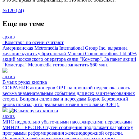
№120 (24)
Еще по теме
архив
"Комстар" по осени считают
Американская Metromedia International Group Inc. выразила
желание купить у британской Marconi Communications Ltd 50%
акций московского оператора связи "Комстар". За пакет акций
"Комстара" Metromedia готова заплатить $60 млн.
архив
В чьих руках кнопка
СОБРАНИЕ акционеров ОРТ на прошлой неделе оказалось
весьма знаменательным событием для всех заинтересованных
сторон. Вопреки сплетням и пересудам Борис Березовский
вновь показал, кто реальный хозяин в его лавке (ОРТ).
архив
МПС недовольно убыточными пассажирскими перевозками
МИНИСТЕРСТВО путей сообщения продолжает разработку
программы реформирования железнодорожной отрасли.
Основной идеей программы является отказ от схемы