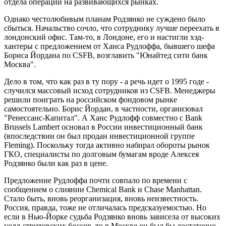
отдела операций на развивающихся рынках.
Однако честолюбивым планам Родзянко не суждено было
сбыться. Начальство сочло, что сотруднику лучше переехать в
лондонский офис. Там-то, в Лондоне, его и настигли хэд-
хантеры с предложением от Ханса Рудлоффа, бывшего шефа
Бориса Йордана по CSFB, возглавить "Юнайтед сити банк
Москва".
Дело в том, что как раз в ту пору - а речь идет о 1995 годе -
случился массовый исход сотрудников из CSFB. Менеджеры
решили поиграть на российском фондовом рынке
самостоятельно. Борис Йордан, в частности, организовал
"Ренессанс-Капитал". А Ханс Рудлофф совместно с Bank
Brussels Lambert основал в России инвестиционный банк
(впоследствии он был продан инвестиционной группе
Fleming). Поскольку тогда активно набирал обороты рынок
ГКО, специалисты по долговым бумагам вроде Алексея
Родзянко были как раз в цене.
Предложение Рудлоффа почти совпало по времени с
сообщением о слиянии Chemical Bank и Chase Manhattan.
Стало быть, вновь реорганизация, вновь неизвестность.
Россия, правда, тоже не отличалась предсказуемостью. Но
если в Нью-Йорке судьба Родзянко вновь зависела от высоких
уолл-стритовских боссов, то в Москве он был бы достаточно