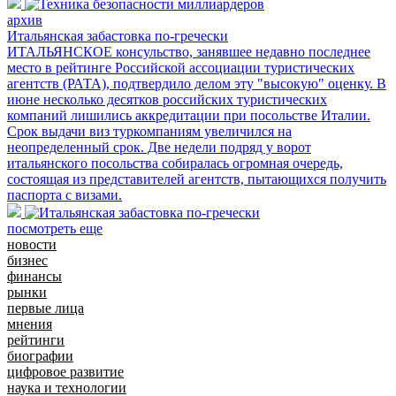
архив
Итальянская забастовка по-гречески
ИТАЛЬЯНСКОЕ консульство, занявшее недавно последнее
место в рейтинге Российской ассоциации туристических
агентств (РАТА), подтвердило делом эту "высокую" оценку. В
июне несколько десятков российских туристических
компаний лишились аккредитации при посольстве Италии.
Срок выдачи виз туркомпаниям увеличился на
неопределенный срок. Две недели подряд у ворот
итальянского посольства собиралась огромная очередь,
состоящая из представителей агентств, пытающихся получить
паспорта с визами.
посмотреть еще
новости
бизнес
финансы
рынки
первые лица
мнения
рейтинги
биографии
цифровое развитие
наука и технологии