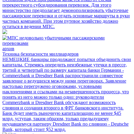
перекрестного субсидирования перевозок. Для этого
министерство предполагает демонополизировать убыточные
пассажирские перевозки и отдать основные маршруты в руки
частных компаний. При этом путевое хозяйство должно
остаться в ведении МПС.
архив
Техника безопасности миллиардеров
НЕМЕЦКИЕ банкиры продолжают попытки объединить свои
капиталы. Стремясь опередить неизбежные утечки в прессе,
третий и четвертый по размеру капитала банки Германии -
Commerzbank и Dresdner Bank распространили совместное
заявление о ведущихся между ними переговорах. Заявление
настолько перегружено оговорками, условными
наклонениями и ссылками на незавершенность процесса, что
понять из него можно только одно: руководители
Commerzbank и Dresdner Bank обсуждают возможность
слияния и создания второго в ФРГ банковского института.
Банк будет иметь рыночную капитализацию не менее $45
млрд, уступая, таким образом, только предыдущему
неудавшемуся партнеру Dresdner Bank по слиянию - Deutsche
Bank, который стоит $52 млрд.