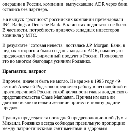
операции в России, компании, выпускавшие ADR через банк,
остались без партнера.
На выпуск "расписок" российских компаний претендовали
ING Barings и Deutsche Bank. В клиентах недостатка не было.
В частности, потребность привлечь западных инвесторов
возникла у МТС.
В результате "сотовая невеста" досталась J.P. Morgan. Банк, в
недрах которого и были созданы когда-то ADR, наконец-то
предложил свой фирменный продукт в России. Произошло
это во многом благодаря усилиям Родзянко.
Прагматик, патриот
Впрочем, иначе и быть не могло. Не зря же в 1995 году 49-
летний Алексей Родзянко предпочел работу в неспокойной и
противоречивой России тихой должности главы лондонского
представительства Chase Manhattan. Причем им едва ли
двигало исключительно желание принести пользу родине
предков.
Правнук председателя последней предреволюционной Думы
Михаила Родзянко всегда соблюдал правильную пропорцию
между патриотическими сантиментами и здоровым