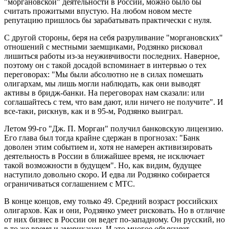
"моргановской" деятельности в России, можно было бы
считать прожитыми впустую. На любом новом месте
репутацию пришлось бы зарабатывать практически с нуля.
С другой стороны, беря на себя разруливание "моргановских"
отношений с местными заемщиками, Родзянко рисковал
лишиться работы из-за неуживчивости последних. Наверное,
поэтому он с такой досадой вспоминает в интервью о тех
переговорах: "Мы были абсолютно не в силах помешать
олигархам, мы лишь могли наблюдать, как они выводят
активы в бридж-банки. На переговорах нам сказали: или
соглашайтесь с тем, что вам дают, или ничего не получите". И
все-таки, рискнув, как и в 95-м, Родзянко выиграл.
Летом 99-го "Дж. П. Морган" получил банковскую лицензию.
Его глава был тогда крайне сдержан в прогнозах: "Банк
доволен этим событием и, хотя не намерен активизировать
деятельность в России в ближайшее время, не исключает
такой возможности в будущем". Но, как видим, будущее
наступило довольно скоро. И едва ли Родзянко собирается
ограничиваться соглашением с МТС.
В конце концов, ему только 49. Средний возраст российских
олигархов. Как и они, Родзянко умеет рисковать. Но в отличие
от них бизнес в России он ведет по-западному. Он русский, но
в то же время и американец. И это многое объясняет.