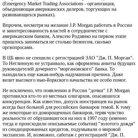
(Emergency Market Trading Associations - организация,
объединяющая американских дилеров, торгующих на
развивающихся рынках).
Впрочем, несмотря на желание J.P. Morgan работать в России
и заинтересованность властей в сотрудничестве с
американским банком, Алексею Родзянко на первом этапе
пришлось заниматься не столько бизнесом, сколько
оргвопросами.
В ЦБ явно не спешили с регистрацией ЗАО "Дж. П. Морган".
То Неглинную не устраивало, как оформлены анкеты будущих
руководителей дочернего "моргановского" банка. То
находилась еще какая-нибудь надуманная причина. Даже
визит высокого нью-йоркского начальства не особо помог.
Не исключено, что появлению в России "дочки" J.P. Morgan
противился кто-то из местных олигархов, опасавшихся
конкуренции. Как известно, допуск иностранцев на рынок
всегда был больной для российских банкиров темой. К тому
же некоторые из доморощенных банкиров, теряя чувство
реальности от обрушившегося на них в 1997 году (именно
тогда и происходили описываемые события) "золотого дождя"
из синдицированных кредитов, подумывали о мировой
экспансии. И, возможно, саботаж с регистрацией "Дж. П.