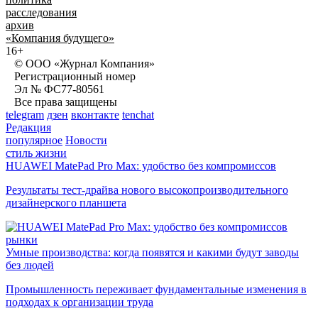
расследования
архив
«Компания будущего»
16+
© ООО «Журнал Компания»
Регистрационный номер
Эл № ФС77-80561
Все права защищены
telegram
дзен
вконтакте
tenchat
Редакция
популярное
Новости
стиль жизни
HUAWEI MatePad Pro Max: удобство без компромиссов
Результаты тест-драйва нового высокопроизводительного
дизайнерского планшета
рынки
Умные производства: когда появятся и какими будут заводы
без людей
Промышленность переживает фундаментальные изменения в
подходах к организации труда