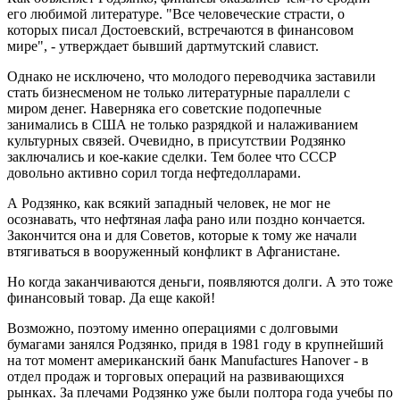
его любимой литературе. "Все человеческие страсти, о
которых писал Достоевский, встречаются в финансовом
мире", - утверждает бывший дартмутский славист.
Однако не исключено, что молодого переводчика заставили
стать бизнесменом не только литературные параллели с
миром денег. Наверняка его советские подопечные
занимались в США не только разрядкой и налаживанием
культурных связей. Очевидно, в присутствии Родзянко
заключались и кое-какие сделки. Тем более что СССР
довольно активно сорил тогда нефтедолларами.
А Родзянко, как всякий западный человек, не мог не
осознавать, что нефтяная лафа рано или поздно кончается.
Закончится она и для Советов, которые к тому же начали
втягиваться в вооруженный конфликт в Афганистане.
Но когда заканчиваются деньги, появляются долги. А это тоже
финансовый товар. Да еще какой!
Возможно, поэтому именно операциями с долговыми
бумагами занялся Родзянко, придя в 1981 году в крупнейший
на тот момент американский банк Manufactures Hanover - в
отдел продаж и торговых операций на развивающихся
рынках. За плечами Родзянко уже были полтора года учебы по