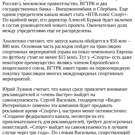
Россия»), московское правительство, ВГТРК и два
государственных банка – Внешэкономбанк и Сбербанк. Еще
одним учредителем канала может стать «НТВ-плюс Спорт».
По крайней мере, его директор Алексей Бурков будет включен
в состав руководителей нового проекта. Окончательно доли
между учредителями еще не распределены.
Аналитики считают, что запуск канала обойдется в $50 млн –
$80 млн. Основная часть расходов пойдет на трансляцию
спортивных мероприятий
(права на показ чемпионата Европы
по футболу стоят не менее $15 млн). Тут у «Спорта» есть даже
некоторое преимущество
: являясь членом
Европейского
вещательного союза, ВГТРК имеет право на первоочередную
покупку трансляции многих международных спортивных
мероприятий.
Юрий Лужков считает, что канал сразу привлечет внимание
рекламодателей и «очень быстро» выйдет на
самоокупаемость. Сергей Васильев, гендиректор «Видео
Интернешнл» (именно эта компания будет продавать
рекламное время «Спорта»), настроен менее оптимистично:
«Создание федерального канала, несмотря на его
привлекательность для рекламодателей, требует долгосрочных
инвестиций. «Спорт» выйдет на самоокупаемость в лучшем
случае через три года». По словам Васильева, существующий