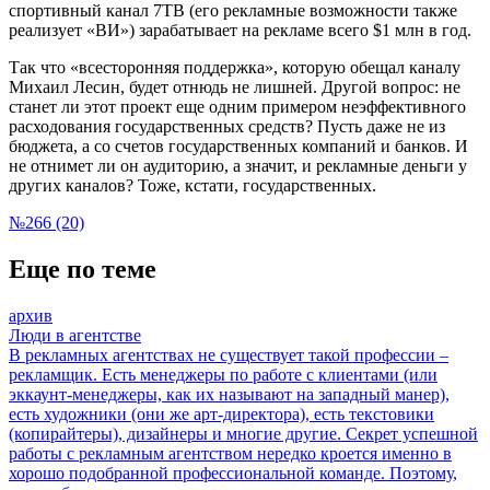
спортивный канал 7ТВ (его рекламные возможности также
реализует «ВИ») зарабатывает на рекламе всего $1 млн в год.
Так что «всесторонняя поддержка», которую обещал каналу
Михаил Лесин, будет отнюдь не лишней. Другой вопрос: не
станет ли этот проект еще одним примером неэффективного
расходования государственных средств? Пусть даже не из
бюджета, а со счетов государственных компаний и банков. И
не отнимет ли он аудиторию, а значит, и рекламные деньги у
других каналов? Тоже, кстати, государственных.
№266 (20)
Еще по теме
архив
Люди в агентстве
В рекламных агентствах не существует такой профессии –
рекламщик. Есть менеджеры по работе с клиентами (или
эккаунт-менеджеры, как их называют на западный манер),
есть художники (они же арт-директора), есть текстовики
(копирайтеры), дизайнеры и многие другие. Секрет успешной
работы с рекламным агентством нередко кроется именно в
хорошо подобранной профессиональной команде. Поэтому,