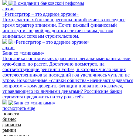
архив
«Регистратор – это ядерное оружие»
Поход частных банков в регионы приобретает в последнее
время характер эпидемии. Почти каждый финансовый
институт из первой двадцатки считает своим долгом
заниматься сетевым строительством.
архив
Банк со «сливками»
Прослойка состоятельных россиян с легальными капиталами
худо-бедно, но растет. Достаточно посмотреть на
соответствующие рейтинги Forbes, в которых число наших
соотечественников за последний год увеличилось чуть ли не
втрое. Новоявленные «сливки общества» начинают задаваться
вопросом – кому доверить функции приватного казначея,
управляющего их личными деньгами? Российские банки
стремятся предложить на эту роль себя.
посмотреть еще
новости
бизнес
финансы
рынки
первые лица