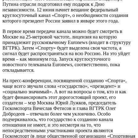
Путина отрасли подготовил ему подарок к Дню
независимости. 12 июня начнет вещание федеральный
круглосуточный канал «Спорт», о необходимости создания
которого президент России заявил в январе этого года.
В первое время передачи канала можно будет смотреть в
Москве на 25-метровой частоте, лицензия на которую
принадлежит русскоязычному
Euronews
(входит в структуру
ВГТРК). Затем «Спорту» будет выделена своя частота, а
сигнал будет распространяться на всю Россию. На это уйдет
время – как минимум год. Запуск круглосуточного
новостного телеканала
Euronews
, соответственно, пока
откладывается.
На пресс-конференции, посвященной созданию «Спорта»,
чаще всего звучали слова «государство», «президент» и
«социально значимый». А вот на вопросы о том, кто и как
будет финансировать этот дорогостоящий проект, его
создатели – мэр Москвы Юрий Лужков, председатель
Госкомспорта Вячеслав Фетисов и глава ВГТРК Олег
Добродеев – отвечали более чем уклончиво. Особо
подчеркивалось, что государство к созданию канала
отношения не имеет, и это несмотря на то, что
непосредственными участниками проекта являются
Госкомспорт (в лице общественной организации «Спортивная