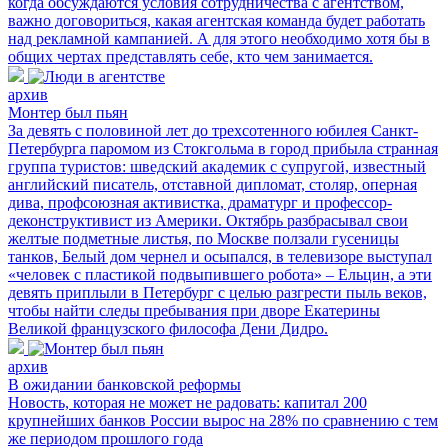
когда обсуждаются условия сотрудничества с агентством,
важно договориться, какая агентская команда будет работать
над рекламной кампанией. А для этого необходимо хотя бы в
общих чертах представлять себе, кто чем занимается.
архив
Монтер был пьян
За девять с половиной лет до трехсотенного юбилея Санкт-
Петербурга паромом из Стокгольма в город прибыла странная
группа туристов: шведский академик с супругой, известный
английский писатель, отставной дипломат, столяр, оперная
дива, профсоюзная активистка, драматург и профессор-
деконструктивист из Америки. Октябрь разбрасывал свои
желтые подметные листья, по Москве ползали гусеницы
танков, Белый дом чернел и осыпался, в телевизоре выступал
«человек с пластикой подвыпившего робота» – Ельцин, а эти
девять приплыли в Петербург с целью разгрести пыль веков,
чтобы найти следы пребывания при дворе Екатерины
Великой французского философа Дени Дидро.
архив
В ожидании банковской реформы
Новость, которая не может не радовать: капитал 200
крупнейших банков России вырос на 28% по сравнению с тем
же периодом прошлого года