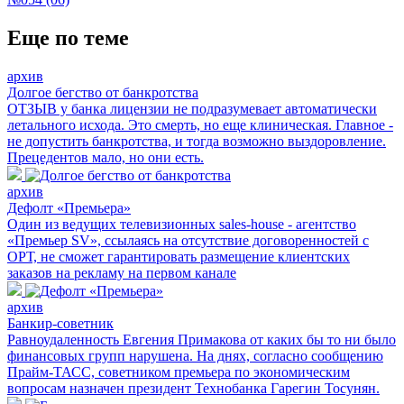
Еще по теме
архив
Долгое бегство от банкротства
ОТЗЫВ у банка лицензии не подразумевает автоматически
летального исхода. Это смерть, но еще клиническая. Главное -
не допустить банкротства, и тогда возможно выздоровление.
Прецедентов мало, но они есть.
архив
Дефолт «Премьера»
Один из ведущих телевизионных sales-house - агентство
«Премьер SV», ссылаясь на отсутствие договоренностей с
ОРТ, не сможет гарантировать размещение клиентских
заказов на рекламу на первом канале
архив
Банкир-советник
Равноудаленность Евгения Примакова от каких бы то ни было
финансовых групп нарушена. На днях, согласно сообщению
Прайм-ТАСС, советником премьера по экономическим
вопросам назначен президент Технобанка Гарегин Тосунян.