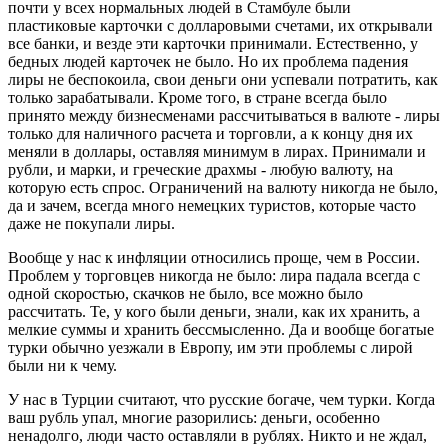
почти у всех нормальных людей в Стамбуле были
пластиковые карточки с долларовыми счетами, их открывали
все банки, и везде эти карточки принимали. Естественно, у
бедных людей карточек не было. Но их проблема падения
лиры не беспокоила, свои деньги они успевали потратить, как
только зарабатывали. Кроме того, в стране всегда было
принято между бизнесменами рассчитываться в валюте - лиры
только для наличного расчета и торговли, а к концу дня их
меняли в доллары, оставляя минимум в лирах. Принимали и
рубли, и марки, и греческие драхмы - любую валюту, на
которую есть спрос. Ограничений на валюту никогда не было,
да и зачем, всегда много немецких туристов, которые часто
даже не покупали лиры.
Вообще у нас к инфляции относились проще, чем в России.
Проблем у торговцев никогда не было: лира падала всегда с
одной скоростью, скачков не было, все можно было
рассчитать. Те, у кого были деньги, знали, как их хранить, а
мелкие суммы и хранить бессмысленно. Да и вообще богатые
турки обычно уезжали в Европу, им эти проблемы с лирой
были ни к чему.
У нас в Турции считают, что русские богаче, чем турки. Когда
ваш рубль упал, многие разорились: деньги, особенно
ненадолго, люди часто оставляли в рублях. Никто и не ждал,