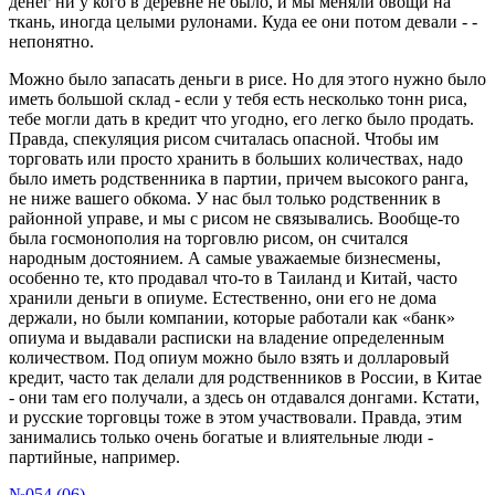
денег ни у кого в деревне не было, и мы меняли овощи на
ткань, иногда целыми рулонами. Куда ее они потом девали - -
непонятно.
Можно было запасать деньги в рисе. Но для этого нужно было
иметь большой склад - если у тебя есть несколько тонн риса,
тебе могли дать в кредит что угодно, его легко было продать.
Правда, спекуляция рисом считалась опасной. Чтобы им
торговать или просто хранить в больших количествах, надо
было иметь родственника в партии, причем высокого ранга,
не ниже вашего обкома. У нас был только родственник в
районной управе, и мы с рисом не связывались. Вообще-то
была госмонополия на торговлю рисом, он считался
народным достоянием. А самые уважаемые бизнесмены,
особенно те, кто продавал что-то в Таиланд и Китай, часто
хранили деньги в опиуме. Естественно, они его не дома
держали, но были компании, которые работали как «банк»
опиума и выдавали расписки на владение определенным
количеством. Под опиум можно было взять и долларовый
кредит, часто так делали для родственников в России, в Китае
- они там его получали, а здесь он отдавался донгами. Кстати,
и русские торговцы тоже в этом участвовали. Правда, этим
занимались только очень богатые и влиятельные люди -
партийные, например.
№054 (06)