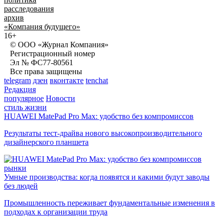
расследования
архив
«Компания будущего»
16+
© ООО «Журнал Компания»
Регистрационный номер
Эл № ФС77-80561
Все права защищены
telegram
дзен
вконтакте
tenchat
Редакция
популярное
Новости
стиль жизни
HUAWEI MatePad Pro Max: удобство без компромиссов
Результаты тест-драйва нового высокопроизводительного
дизайнерского планшета
рынки
Умные производства: когда появятся и какими будут заводы
без людей
Промышленность переживает фундаментальные изменения в
подходах к организации труда