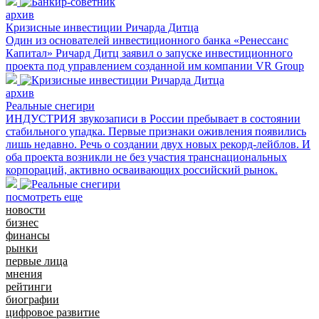
архив
Кризисные инвестиции Ричарда Дитца
Один из основателей инвестиционного банка «Ренессанс
Капитал» Ричард Дитц заявил о запуске инвестиционного
проекта под управлением созданной им компании VR Group
архив
Реальные снегири
ИНДУСТРИЯ звукозаписи в России пребывает в состоянии
стабильного упадка. Первые признаки оживления появились
лишь недавно. Речь о создании двух новых рекорд-лейблов. И
оба проекта возникли не без участия транснациональных
корпораций, активно осваивающих российский рынок.
посмотреть еще
новости
бизнес
финансы
рынки
первые лица
мнения
рейтинги
биографии
цифровое развитие