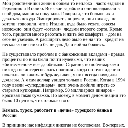
Мои родственники жили в общем-то неплохо - часто ездили в
Германию и Италию. Все свои заработки они вкладывали в
свой дом, машины покупали. Говорили, что больше их и
девать-то некуда. Эмигрировать, впрочем, они никогда не
хотели: говорили, что в Италии, куда было уехать совсем
несложно, они будут «югами», людьми второго сорта. Кроме
того, придется много работать и жить без комфорта, - дом на
себе не увезешь. А расширять дело было не на что - кредит на
несколько лет никто бы не дал. Да и войны боялись.
Не существовало проблем и с банковскими вкладами - правда,
проценты по ним были почти нулевыми, что наших
«бизнесменов» всегда обижало. Странно, но дойчемарками
никогда не интересовалась полиция - когда по телевидению
показывали каких-нибудь жуликов, у них всегда находили
доллары. А я сам доллар увидел только в России. Когда в 1994
году ввели «супердинары», дети очень любили играть со
старыми купюрами. Например, 50 миллиардов динаров -
красивая такая бумажка. По-моему, в момент деноминации это
было 10 центов, что-то около того.
Кемаль, турок, работает в «дочке» турецкого банка в
России
В принципе нас инфляция никогда не беспокоила. Во-первых,