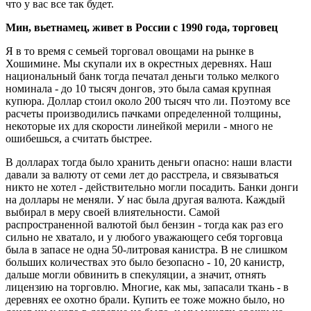
что у вас все так будет.
Мин, вьетнамец, живет в России с 1990 года, торговец
Я в то время с семьей торговал овощами на рынке в
Хошимине. Мы скупали их в окрестных деревнях. Наш
национальный банк тогда печатал деньги только мелкого
номинала - до 10 тысяч донгов, это была самая крупная
купюра. Доллар стоил около 200 тысяч что ли. Поэтому все
расчеты производились пачками определенной толщины,
некоторые их для скорости линейкой мерили - много не
ошибешься, а считать быстрее.
В долларах тогда было хранить деньги опасно: наши власти
давали за валюту от семи лет до расстрела, и связываться
никто не хотел - действительно могли посадить. Банки донги
на доллары не меняли. У нас была другая валюта. Каждый
выбирал в меру своей влиятельности. Самой
распространенной валютой был бензин - тогда как раз его
сильно не хватало, и у любого уважающего себя торговца
была в запасе не одна 50-литровая канистра. В не слишком
больших количествах это было безопасно - 10, 20 канистр,
дальше могли обвинить в спекуляции, а значит, отнять
лицензию на торговлю. Многие, как мы, запасали ткань - в
деревнях ее охотно брали. Купить ее тоже можно было, но