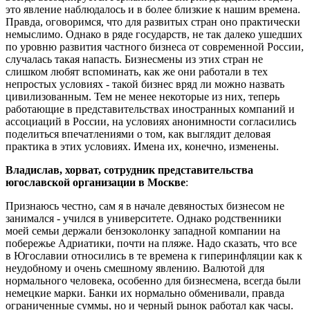
это явление наблюдалось и в более близкие к нашим времена.
Правда, оговоримся, что для развитых стран оно практически
немыслимо. Однако в ряде государств, не так далеко ушедших
по уровню развития частного бизнеса от современной России,
случалась такая напасть. Бизнесмены из этих стран не
слишком любят вспоминать, как же они работали в тех
непростых условиях - такой бизнес вряд ли можно назвать
цивилизованным. Тем не менее некоторые из них, теперь
работающие в представительствах иностранных компаний и
ассоциаций в России, на условиях анонимности согласились
поделиться впечатлениями о том, как выглядит деловая
практика в этих условиях. Имена их, конечно, изменены.
Владислав, хорват, сотрудник представительства
югославской организации в Москве
:
Признаюсь честно, сам я в начале девяностых бизнесом не
занимался - учился в университете. Однако родственники
моей семьи держали бензоколонку западной компании на
побережье Адриатики, почти на пляже. Надо сказать, что все
в Югославии относились в те времена к гиперинфляции как к
неудобному и очень смешному явлению. Валютой для
нормального человека, особенно для бизнесмена, всегда были
немецкие марки. Банки их нормально обменивали, правда
ограниченные суммы, но и черный рынок работал как часы.