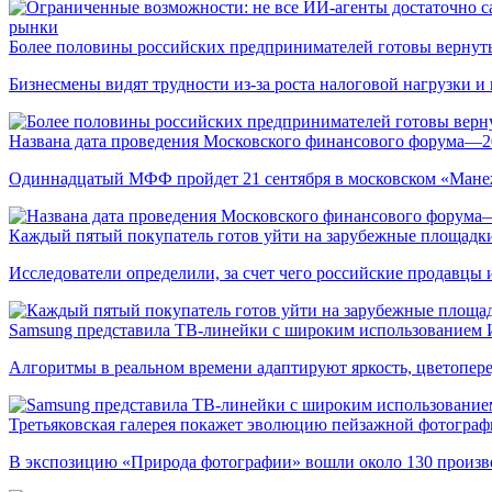
рынки
Более половины российских предпринимателей готовы вернуть
Бизнесмены видят трудности из-за роста налоговой нагрузки 
Названа дата проведения Московского финансового форума—2
Одиннадцатый МФФ пройдет 21 сентября в московском «Мане
Каждый пятый покупатель готов уйти на зарубежные площадки
Исследователи определили, за счет чего российские продавц
Samsung представила ТВ-линейки с широким использованием
Алгоритмы в реальном времени адаптируют яркость, цветопере
Третьяковская галерея покажет эволюцию пейзажной фотографи
В экспозицию «Природа фотографии» вошли около 130 произ