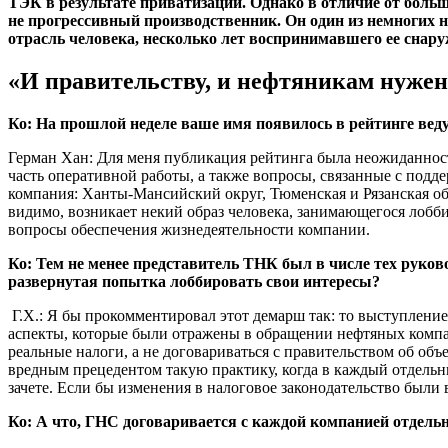
ТЭК в результате приватизации. Однако в отличие от боль
не прогрессивный производственник. Он один из немногих 
отрасль человека, несколько лет воспринимавшего ее снару
«И правительству, и нефтяникам нуже
Ко: На прошлой неделе ваше имя появилось в рейтинге веду
Герман Хан: Для меня публикация рейтинга была неожиданност
часть оперативной работы, а также вопросы, связанные с подд
компания: Ханты-Мансийский округ, Тюменская и Рязанская об
видимо, возникает некий образ человека, занимающегося лобби
вопросы обеспечения жизнедеятельности компании.
Ко: Тем не менее представитель ТНК был в числе тех руко
развернутая попытка лоббировать свои интересы?
Г.Х.: Я бы прокомментировал этот демарш так: то выступление
аспекты, которые были отражены в обращении нефтяных компа
реальные налоги, а не договариваться с правительством об об
вредным прецедентом такую практику, когда в каждый отдельн
зачете. Если бы изменения в налоговое законодательство были 
Ко: А что, ГНС договаривается с каждой компанией отдель