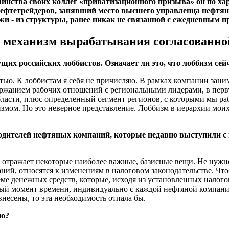
шинства своих коллег «приватизационного призыва» он по ха
нефтетрейдеров, занявший место высшего управленца нефтян
жи - из структуры, ранее никак не связанной с ежедневным п
н механизм вырабатывания согласованно
щих российских лоббистов. Означает ли это, что лоббизм се
ью. К лоббистам я себя не причисляю. В рамках компании заним
ержанием рабочих отношений с региональными лидерами, в перву
ласти, плюс определенный сегмент регионов, с которыми мы раб
змом. Но это неверное представление. Лоббизм в иерархии моих 
водителей нефтяных компаний, которые недавно выступили с 
 отражает некоторые наиболее важные, базисные вещи. Не нужно
ний, относятся к изменениям в налоговом законодательстве. Ч
ъеме денежных средств, которые, исходя из установленных налог
ый момент времени, индивидуально с каждой нефтяной компание
внесены, то эта необходимость отпала бы.
но?