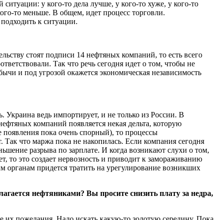
итуации: у кого-то дела лучше, у кого-то хуже, у кого-то
кого-то меньше. В общем, идет процесс торговли.
 подходить к ситуации.
ельству стоят подписи 14 нефтяных компаний, то есть всего
тветствовали. Так что речь сегодня идет о том, чтобы не
обычи и под угрозой окажется экономическая независимость
ь. Украина ведь импортирует, и не только из России. В
нефтяных компаний появляется некая дельта, которую
ее появления пока очень спорный), то процессы
т. Так что маржа пока не накопилась. Если компания сегодня
ьшение разрыва по зарплате. И когда возникают слухи о том,
, то это создает нервозность и приводит к замораживанию
ным органам придется тратить на урегулирование возникших
лагается нефтяниками? Вы просите снизить плату за недра,
е их пожелания. Надо искать какую-то золотую середину. Пока