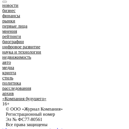
новости
бизнес
финансы
рынки
первые лица
мнения
рейтинги
биографии
цифровое развитие
наука и технологии
недвижимость
авто
медиа
крипта
стиль
политика
расследования
архив
«Компания будущего»
16+
© ООО «Журнал Компания»
Регистрационный номер
Эл № ФС77-80561
Все права защищены