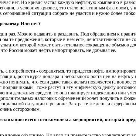
час нет. Но кризис застал каждую нефтяную компанию в разной с
сегодня, в условиях кризиса, это стало негативным фактором), у 
в сегодняшней ситуации собрать не удастся и нужно более гибко
прежнему. Или нет?
один раз. Можно надавить и раздавить. Под обращением к правит
бы те предложения, которые в нем есть, действительности не соо
зультатом которой может стать тотальное сокращение объемов д
что Россия может нефть импортировать, не добывая ее.
ь, а потребности - сохраняться, то придется нефть импортироват
ляции, роста курса доллара и небольшого роста цен на нефть у 
но понимать, что если даже такая дельта появляется (а вопрос 
 с подрядчиками - тоже растут и эту мифическую дельту догоняю
ления денежных средств, то она планирует индексацию или умен
ополнительных налоговых обременений хочет получить в бюджет
ю социальной ситуации в регионе. Завтра те же деньги федераль
 очень осторожным.
 реализацию всего того комплекса мероприятий, который пред
то вполне объяснимо. Но вряд ли правительство удовлетворит вс