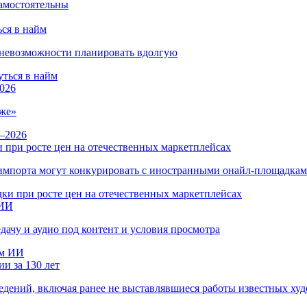
ся в найм
и невозможности планировать вдолгую
026
же»
 при росте цен на отечественных маркетплейсах
ы импорта могут конкурировать с иностранными онайл-площадка
 ИИ
дачу и аудио под контент и условия просмотра
и за 130 лет
ведений, включая ранее не выставлявшиеся работы известных