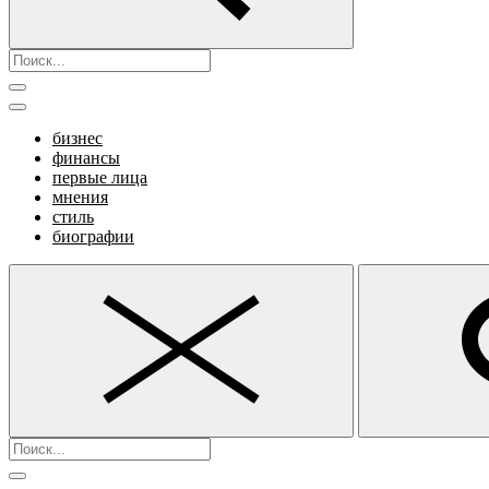
бизнес
финансы
первые лица
мнения
стиль
биографии