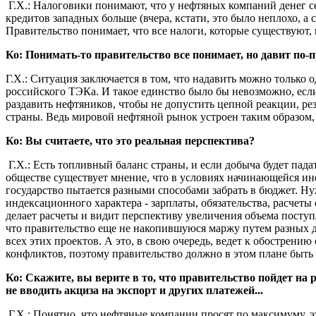
Г.Х.: Налоговики понимают, что у нефтяных компаний денег сей
кредитов западных больше (вчера, кстати, это было неплохо, а 
Правительство понимает, что все налоги, которые существуют, 
Ко: Понимать-то правительство все понимает, но давит по-
Г.Х.: Ситуация заключается в том, что надавить можно только 
российского ТЭКа. И такое единство было бы невозможно, если 
раздавить нефтяников, чтобы не допустить цепной реакции, ре
страны. Ведь мировой нефтяной рынок устроен таким образом, 
Ко: Вы считаете, что это реальная перспектива?
Г.Х.: Есть топливный баланс страны, и если добыча будет падат
обществе существует мнение, что в условиях начинающейся инф
государство пытается разными способами забрать в бюджет. Нуж
индексационного характера - зарплаты, обязательства, расчеты
делает расчеты и видит перспективу увеличения объема поступ
что правительство еще не накопившуюся маржу путем разных д
всех этих проектов. А это, в свою очередь, ведет к обострени
конфликтов, поэтому правительство должно в этом плане быть
Ко: Скажите, вы верите в то, что правительство пойдет на
не вводить акциза на экспорт и других платежей...
Г.Х.: Понятно, что нефтяные компании просят по максимуму, э