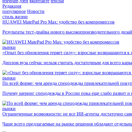
telegram
дзен
вконтакте
tenchat
Редакция
популярное
Новости
стиль жизни
HUAWEI MatePad Pro Max: удобство без компромиссов
Результаты тест-драйва нового высокопроизводительного диза
рынки
«Опыт без обновления теряет силу»: взрослые возвращаются к
Диплом вуза сейчас нельзя считать достаточным для всего кар
рынки
По всей форме: чем аренда спецодежды привлекательней поку
Почему шеринг спецодежды в России пока еще слабо развит и 
рынки
Ограниченные возможности: не все ИИ-агенты достаточно сам
Чаще всего предлагаемые на рынке решения обладают отдельн