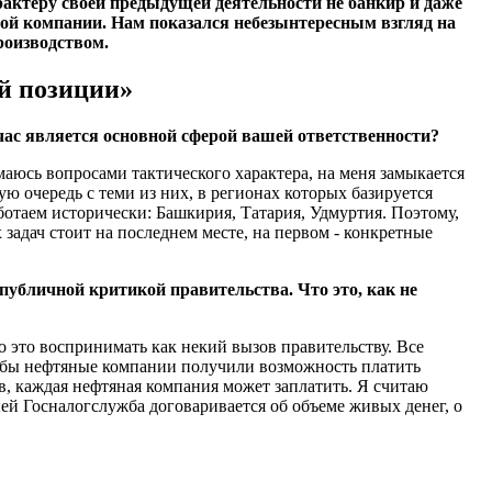
рактеру своей предыдущей деятельности не банкир и даже
ой компании. Нам показался небезынтересным взгляд на
роизводством.
й позиции»
йчас является основной сферой вашей ответственности?
аюсь вопросами тактического характера, на меня замыкается
ю очередь с теми из них, в регионах которых базируется
отаем исторически: Башкирия, Татария, Удмуртия. Поэтому,
задач стоит на последнем месте, на первом - конкретные
публичной критикой правительства. Что это, как не
 это воспринимать как некий вызов правительству. Все
тобы нефтяные компании получили возможность платить
ов, каждая нефтяная компания может заплатить. Я считаю
й Госналогслужба договаривается об объеме живых денег, о