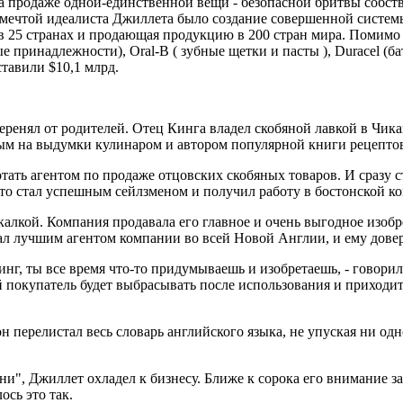
на продаже одной-единственной вещи - безопасной бритвы собст
 мечтой идеалиста Джиллета было создание совершенной систе
25 странах и продающая продукцию в 200 стран мира. Помимо пр
е принадлежности), Oral-B ( зубные щетки и пасты ), Duracel (
тавили $10,1 млрд.
енял от родителей. Отец Кинга владел скобяной лавкой в Чикаг
ым на выдумки кулинаром и автором популярной книги рецепто
тать агентом по продаже отцовских скобяных товаров. И сразу с
зато стал успешным сейлзменом и получил работу в бостонской к
алкой. Компания продавала его главное и очень выгодное изобр
стал лучшим агентом компании во всей Новой Англии, и ему дов
нг, ты все время что-то придумываешь и изобретаешь, - говорил
 покупатель будет выбрасывать после использования и приходить
н перелистал весь словарь английского языка, не упуская ни одн
и", Джиллет охладел к бизнесу. Ближе к сорока его внимание з
ось это так.