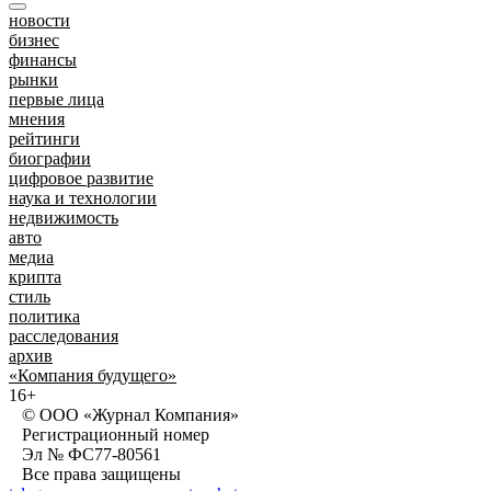
новости
бизнес
финансы
рынки
первые лица
мнения
рейтинги
биографии
цифровое развитие
наука и технологии
недвижимость
авто
медиа
крипта
стиль
политика
расследования
архив
«Компания будущего»
16+
© ООО «Журнал Компания»
Регистрационный номер
Эл № ФС77-80561
Все права защищены