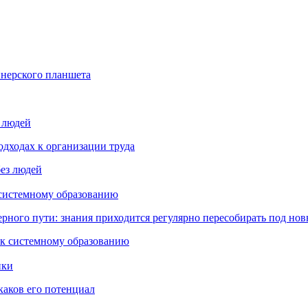
йнерского планшета
з людей
дходах к организации труда
 системному образованию
ьерного пути: знания приходится регулярно пересобирать под но
пки
каков его потенциал