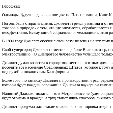
Город-сад
Однажды, будучи в деловой поездке по Пенсильвании, Кинг Кэ
Погода была отвратительная. Джиллетт грелся у камина и от н
товаров в природе - о том, что где закупается, обрабатываетс
неэффективно. Всему виной социальная и межнациональная ра
В 1894 году Джиллет обобщил свои размышления на эту тему и
Свой супергород Джиллет поместил в районе Великих озер, н
электростанцию. (О Днепрогэсе человечество услышало только 
Джиллет думал возвести в городе множество высотных домов -
поселить все население Соединенных Штатов, которое к тому в
под рукой и никаких вам Калифорний.
Более того, по замыслу Джиллета, производством и распредел
которой будет каждый горожанин. До начала ваучерной кампани
Наивный Джиллет полагал, что в Метрополисе не будет социал
будет эгоизма и вражды, а труд станет лишь способом личного
Джиллет продумал даже такие мелочи, как планировка отдельн