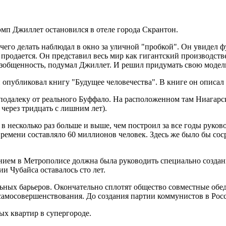
мп Джиллет остановился в отеле города Скрантон.
ечего делать наблюдал в окно за уличной "пробкой". Он увидел 
я и продается. Он представил весь мир как гигантский производс
зобщенность, подумал Джиллет. И решил придумать свою модел
 опубликовал книгу "Будущее человечества". В книге он описал
еподалеку от реального Буффало. На расположенном там Ниагар
через тридцать с лишним лет).
 в несколько раз больше и выше, чем построил за все годы рук
ремени составляло 60 миллионов человек. Здесь же было бы сос
ением в Метрополисе должна была руководить специально создан
и Чубайса оставалось сто лет.
ьных барьеров. Окончательно сплотят общество совместные обед
 самосовершенствования. До создания партии коммунистов в Росс
ых квартир в супергороде.