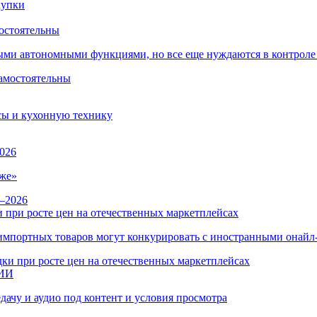
остоятельны
ыми автономными функциями, но все еще нуждаются в контроле
сы и кухонную технику
026
же»
 при росте цен на отечественных маркетплейсах
ы импортных товаров могут конкурировать с иностранными онай
 ИИ
дачу и аудио под контент и условия просмотра