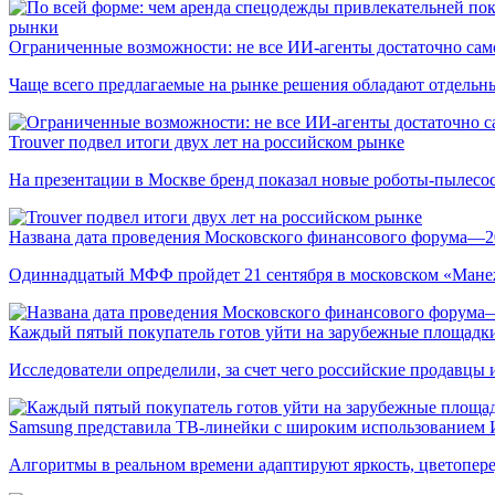
рынки
Ограниченные возможности: не все ИИ-агенты достаточно сам
Чаще всего предлагаемые на рынке решения обладают отдельн
Trouver подвел итоги двух лет на российском рынке
На презентации в Москве бренд показал новые роботы-пылесо
Названа дата проведения Московского финансового форума—2
Одиннадцатый МФФ пройдет 21 сентября в московском «Мане
Каждый пятый покупатель готов уйти на зарубежные площадки
Исследователи определили, за счет чего российские продавц
Samsung представила ТВ-линейки с широким использованием
Алгоритмы в реальном времени адаптируют яркость, цветопере