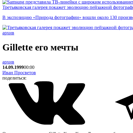
Третьяковская галерея покажет эволюцию пейзажной фотографи
В экспозицию «Природа фотографии» вошли около 130 произ
архив
Gillette его мечты
архив
14.09.1999
00:00
Иван Просветов
поделиться: