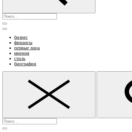
бизнес
финансы
первые лица
мнения
стиль
биографии