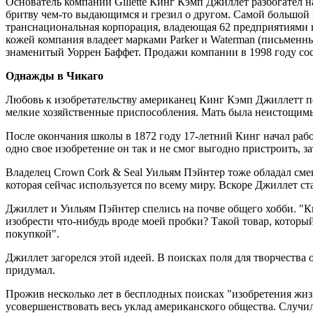
Основатель компании Gillette Кинг Кэмп Джиллет разбогател 
бритву чем-то выдающимся и грезил о другом. Самой большой
транснациональная корпорация, владеющая 62 предприятиями в 
кожей компания владеет марками Parker и Waterman (письменны
знаменитый Уоррен Баффет. Продажи компании в 1998 году сос
Однажды в Чикаго
Любовь к изобретательству американец Кинг Кэмп Джиллетт пер
мелкие хозяйственные приспособления. Мать была неистощим
После окончания школы в 1872 году 17-летний Кинг начал рабо
одно свое изобретение он так и не смог выгодно пристроить, 
Владелец Crown Cork & Seal Уильям Пэйнтер тоже обладал смек
которая сейчас используется по всему миру. Вскоре Джиллет 
Джиллет и Уильям Пэйнтер спелись на почве общего хобби. "Ки
изобрести что-нибудь вроде моей пробки? Такой товар, который
покупкой".
Джиллет загорелся этой идеей. В поисках поля для творчества о
придумал.
Прожив несколько лет в бесплодных поисках "изобретения жизн
усовершенствовать весь уклад американского общества. Случил