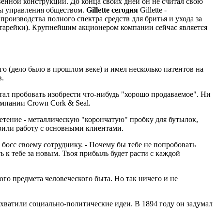
венной конструкции. До конца своих дней он не считал свою
мы управления обществом.
Gillette сегодня
Gillette -
оизводства полного спектра средств для бритья и ухода за
батарейки). Крупнейшим акционером компании сейчас является
о (дело было в прошлом веке) и имел несколько патентов на
в.
тал пробовать изобрести что-нибудь "хорошо продаваемое". Ни
омпании Crown Cork & Seal.
етение - металлическую "корончатую" пробку для бутылок,
ерили работу с основными клиентами.
 босс своему сотруднику. - Почему бы тебе не попробовать
 к тебе за новым. Твоя прибыль будет расти с каждой
ого предмета человеческого быта. Но так ничего и не
ахватили социально-политические идеи. В 1894 году он задумал