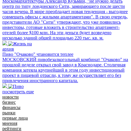
Москомархитектуры Александр Кузьмин, "не нужно делать
центр по типу лондонского Сити, замирающего после шести
часов вечера. В мире преобладает новая тенденция - выгоднее
совмещать офисы с жилыми апартаментами". В свою очередь,
представители АО "Сити" утверждают, что уже появились
инвесторы, готовые вложить в строительство апартамент-
отелей более $100 млн. На эти деньги будет возведено
несколько зданий общей площадью 220 тыс. кв. м.
архив
Пиво "Очаково" чтановится теплее
МОСКОВСКИЙ пивобезалкогольный комбинат "Очаково" на
прошлой неделе открыл свой завод в Краснодаре. Столичная
компания затеяла крупнейший в этом году инвестиционный
проект в пищевой отрасли, к тому же осуществляет его без
привлечения иностранного капитала.
посмотреть еще
новости
бизнес
финансы
рынки
первые лица
мнения
рейтинги