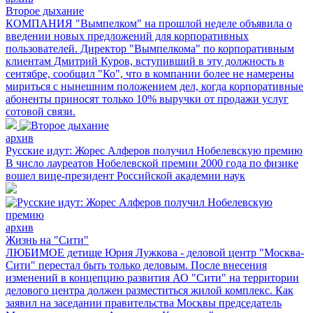
Второе дыхание
КОМПАНИЯ "Вымпелком" на прошлой неделе объявила о
введении новых предложений для корпоративных
пользователей. Директор "Вымпелкома" по корпоративным
клиентам Дмитрий Куров, вступивший в эту должность в
сентябре, сообщил "Ко", что в компании более не намерены
мириться с нынешним положением дел, когда корпоративные
абоненты приносят только 10% выручки от продажи услуг
сотовой связи.
архив
Русские идут: Жорес Алферов получил Нобелевскую премию
В число лауреатов Нобелевской премии 2000 года по физике
вошел вице-президент Российской академии наук
архив
Жизнь на "Сити"
ЛЮБИМОЕ детище Юрия Лужкова - деловой центр "Москва-
Сити" перестал быть только деловым. После внесения
изменений в концепцию развития АО "Сити" на территории
делового центра должен разместиться жилой комплекс. Как
заявил на заседании правительства Москвы председатель