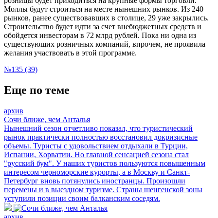
розницы будет приходиться на крупные формы торговли.
Моллы будут строиться на месте нынешних рынков. Из 240
рынков, ранее существовавших в столице, 29 уже закрылись.
Строительство будет идти за счет внебюджетных средств и
обойдется инвесторам в 72 млрд рублей. Пока ни одна из
существующих розничных компаний, впрочем, не проявила
желания участвовать в этой программе.
№135 (39)
Еще по теме
архив
Сочи ближе, чем Анталья
Нынешний сезон отчетливо показал, что туристический
рынок практически полностью восстановил докризисные
объемы. Туристы с удовольствием отдыхали в Турции,
Испании, Хорватии. Но главной сенсацией сезона стал
"русский бум". У наших туристов пользуются повышенным
интересом черноморские курорты, а в Москву и Санкт-
Петербург вновь потянулись иностранцы. Произошли
перемены и в выездном туризме. Страны шенгенской зоны
уступили позиции своим балканским соседям.
архив