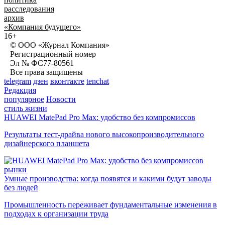
расследования
архив
«Компания будущего»
16+
© ООО «Журнал Компания»
Регистрационный номер
Эл № ФС77-80561
Все права защищены
telegram
дзен
вконтакте
tenchat
Редакция
популярное
Новости
стиль жизни
HUAWEI MatePad Pro Max: удобство без компромиссов
Результаты тест-драйва нового высокопроизводительного
дизайнерского планшета
рынки
Умные производства: когда появятся и какими будут заводы
без людей
Промышленность переживает фундаментальные изменения в
подходах к организации труда