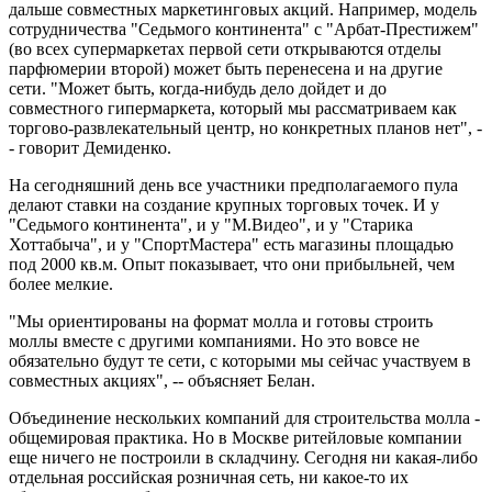
дальше совместных маркетинговых акций. Например, модель
сотрудничества "Седьмого континента" с "Арбат-Престижем"
(во всех супермаркетах первой сети открываются отделы
парфюмерии второй) может быть перенесена и на другие
сети. "Может быть, когда-нибудь дело дойдет и до
совместного гипермаркета, который мы рассматриваем как
торгово-развлекательный центр, но конкретных планов нет", -
- говорит Демиденко.
На сегодняшний день все участники предполагаемого пула
делают ставки на создание крупных торговых точек. И у
"Седьмого континента", и у "М.Видео", и у "Старика
Хоттабыча", и у "СпортМастера" есть магазины площадью
под 2000 кв.м. Опыт показывает, что они прибыльней, чем
более мелкие.
"Мы ориентированы на формат молла и готовы строить
моллы вместе с другими компаниями. Но это вовсе не
обязательно будут те сети, с которыми мы сейчас участвуем в
совместных акциях", -- объясняет Белан.
Объединение нескольких компаний для строительства молла -
общемировая практика. Но в Москве ритейловые компании
еще ничего не построили в складчину. Сегодня ни какая-либо
отдельная российская розничная сеть, ни какое-то их