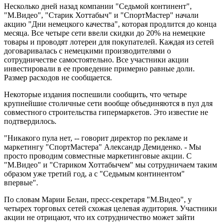
Несколько дней назад компании "Седьмой континент",
"М.Видео", "Старик Хоттабыч" и "СпортМастер" начали
акцию "Дни немецкого качества", которая продлится до конца
месяца. Все четыре сети ввели скидки до 20% на немецкие
товары и проводят лотереи для покупателей. Каждая из сетей
договаривалась с немецкими производителями о
сотрудничестве самостоятельно. Все участники акции
инвестировали в ее проведение примерно равные доли.
Размер расходов не сообщается.
Некоторые издания поспешили сообщить, что четыре
крупнейшие столичные сети вообще объединяются в пул для
совместного строительства гипермаркетов. Это известие не
подтвердилось.
"Никакого пула нет, -- говорит директор по рекламе и
маркетингу "СпортМастера" Александр Демиденко. - Мы
просто проводим совместные маркетинговые акции. С
"М.Видео" и "Стариком Хоттабычем" мы сотрудничаем таким
образом уже третий год, а с "Седьмым континентом"
впервые".
По словам Марии Белан, пресс-секретаря "М.Видео", у
четырех торговых сетей схожая целевая аудитория. Участники
акции не отрицают, что их сотрудничество может зайти