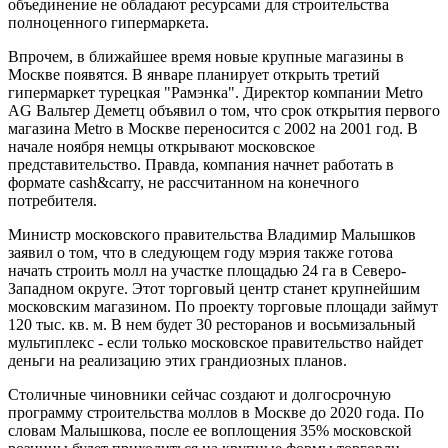
объединение не обладают ресурсами для строительства
полноценного гипермаркета.
Впрочем, в ближайшее время новые крупные магазины в
Москве появятся. В январе планирует открыть третий
гипермаркет турецкая "Рамэнка". Директор компании Metro
AG Вальтер Деметц объявил о том, что срок открытия первого
магазина Metro в Москве переносится с 2002 на 2001 год. В
начале ноября немцы открывают московское
представительство. Правда, компания начнет работать в
формате cash&carry, не рассчитанном на конечного
потребителя.
Министр московского правительства Владимир Малышков
заявил о том, что в следующем году мэрия также готова
начать строить молл на участке площадью 24 га в Северо-
Западном округе. Этот торговый центр станет крупнейшим
московским магазином. По проекту торговые площади займут
120 тыс. кв. м. В нем будет 30 ресторанов и восьмизальный
мультиплекс - если только московское правительство найдет
деньги на реализацию этих грандиозных планов.
Столичные чиновники сейчас создают и долгосрочную
программу строительства моллов в Москве до 2020 года. По
словам Малышкова, после ее воплощения 35% московской