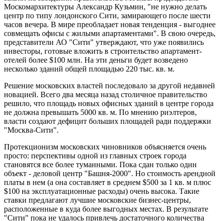
Москомархитектуры Александр Кузьмин, "не нужно делать
центр по типу лондонского Сити, замирающего после шести
часов вечера. В мире преобладает новая тенденция - выгоднее
совмещать офисы с жилыми апартаментами". В свою очередь,
представители АО "Сити" утверждают, что уже появились
инвесторы, готовые вложить в строительство апартамент-
отелей более $100 млн. На эти деньги будет возведено
несколько зданий общей площадью 220 тыс. кв. м.
Решение московских властей последовало за другой недавней
новацией. Всего два месяца назад столичное правительство
решило, что площадь новых офисных зданий в центре города
не должна превышать 5000 кв. м. По мнению риэлтеров,
власти создают дефицит больших площадей ради поддержки
"Москва-Сити".
Протекционизм московских чиновников объясняется очень
просто: перспективы одной из главных строек города
становятся все более туманными. Пока сдан только один
объект - деловой центр "Башня-2000". Но стоимость арендной
платы в нем (а она составляет в среднем $500 за 1 кв. м плюс
$100 на эксплуатационные расходы) очень высока. Такие
ставки предлагают лучшие московские бизнес-центры,
расположенные в куда более выгодных местах. В результате
"Сити" пока не удалось привлечь достаточного количества