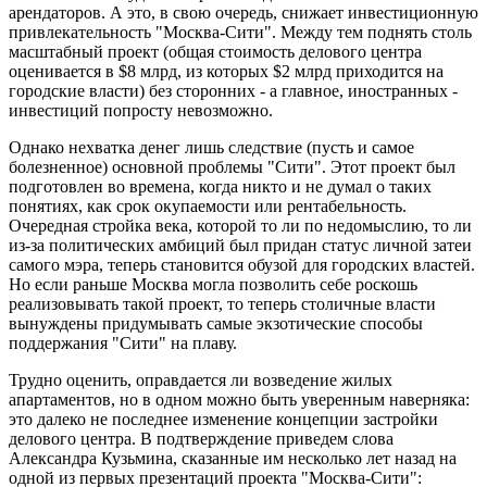
арендаторов. А это, в свою очередь, снижает инвестиционную
привлекательность "Москва-Сити". Между тем поднять столь
масштабный проект (общая стоимость делового центра
оценивается в $8 млрд, из которых $2 млрд приходится на
городские власти) без сторонних - а главное, иностранных -
инвестиций попросту невозможно.
Однако нехватка денег лишь следствие (пусть и самое
болезненное) основной проблемы "Сити". Этот проект был
подготовлен во времена, когда никто и не думал о таких
понятиях, как срок окупаемости или рентабельность.
Очередная стройка века, которой то ли по недомыслию, то ли
из-за политических амбиций был придан статус личной затеи
самого мэра, теперь становится обузой для городских властей.
Но если раньше Москва могла позволить себе роскошь
реализовывать такой проект, то теперь столичные власти
вынуждены придумывать самые экзотические способы
поддержания "Сити" на плаву.
Трудно оценить, оправдается ли возведение жилых
апартаментов, но в одном можно быть уверенным наверняка:
это далеко не последнее изменение концепции застройки
делового центра. В подтверждение приведем слова
Александра Кузьмина, сказанные им несколько лет назад на
одной из первых презентаций проекта "Москва-Сити":