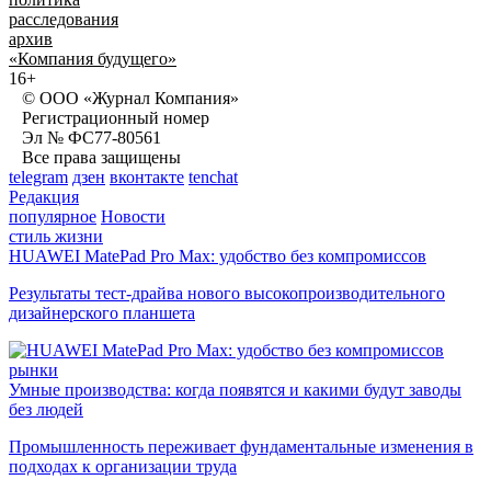
расследования
архив
«Компания будущего»
16+
© ООО «Журнал Компания»
Регистрационный номер
Эл № ФС77-80561
Все права защищены
telegram
дзен
вконтакте
tenchat
Редакция
популярное
Новости
стиль жизни
HUAWEI MatePad Pro Max: удобство без компромиссов
Результаты тест-драйва нового высокопроизводительного
дизайнерского планшета
рынки
Умные производства: когда появятся и какими будут заводы
без людей
Промышленность переживает фундаментальные изменения в
подходах к организации труда