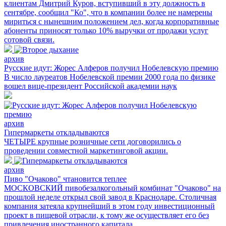
клиентам Дмитрий Куров, вступивший в эту должность в
сентябре, сообщил "Ко", что в компании более не намерены
мириться с нынешним положением дел, когда корпоративные
абоненты приносят только 10% выручки от продажи услуг
сотовой связи.
архив
Русские идут: Жорес Алферов получил Нобелевскую премию
В число лауреатов Нобелевской премии 2000 года по физике
вошел вице-президент Российской академии наук
архив
Гипермаркеты откладываются
ЧЕТЫРЕ крупные розничные сети договорились о
проведении совместной маркетинговой акции.
архив
Пиво "Очаково" чтановится теплее
МОСКОВСКИЙ пивобезалкогольный комбинат "Очаково" на
прошлой неделе открыл свой завод в Краснодаре. Столичная
компания затеяла крупнейший в этом году инвестиционный
проект в пищевой отрасли, к тому же осуществляет его без
привлечения иностранного капитала.