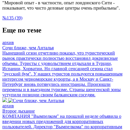
"Мировой опыт - в частности, опыт лондонского Сити -
показывает, что чисто деловые центры очень прибыльны".
№135 (39)
Еще по теме
архив
Сочи ближе, чем Анталья
Нынешний сезон отчетливо показал, что туристический
рынок практически полностью восстановил докризисные
объемы. Туристы с удовольствием отдыхали в Турции,
Испании, Хорватии. Но главной сенсацией сезона стал
"русский бум". У наших туристов пользуются повышенным
интересом черноморские курорты, а в Москву и Санкт-
Петербург вновь потянулись иностранцы. Произошли
перемены и в выездном туризме. Страны шенгенской зоны
уступили позиции своим балканским соседям.
архив
Второе дыхание
КОМПАНИЯ "Вымпелком" на прошлой неделе объявила о
введении новых предложений для корпоративных
пользователей. Директор "Вымпелкома" по корпоративным