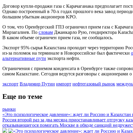
Договор купли-продажи газа с Карачаганака предполагает поста
Однако построенный в 70-х годах прошлого века завод периоди
большим убыткам акционеров KPO.
О том, что Оренбургский ГПЗ ограничил прием газа с Карачаг
Мирзагалиев. По
словам
Джанкарло Рую, гендиректора Karachag
В каком объеме ограничен прием газа, не сообщалось.
Экспорт 95% сырья Казахстана проходит через территорию Рос
из-за поломок на терминале в Новороссийске был фактически
альтернативные пути
экспорта нефти.
Ограничения с приемом конденсата в Оренбурге также сопрово
самом Казахстане. Сегодня ведутся разговоры с акционерами о
экспорт
Владимир Путин
импорт
нефтегазовый рынок
междуна
Еще по теме
рынки
«Это психологическое давление»: ждет ли Россию и Казахстан 
Россия второй раз за два месяца приостанавливает отгрузку ка
отказывающегося помогать Москве в обходе санкций недружес