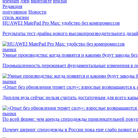
telegram
дзен
вконтакте
tenchat
Редакция
популярное
Новости
стиль жизни
HUAWEI MatePad Pro Max: удобство без компромиссов
Результаты тест-драйва нового высокопроизводительного диза
рынки
Умные производства: когда появятся и какими будут заводы бе
Промышленность переживает фундаментальные изменения в по
рынки
«Опыт без обновления теряет силу»: взрослые возвращаются к
Диплом вуза сейчас нельзя считать достаточным для всего кар
рынки
По всей форме: чем аренда спецодежды привлекательней поку
Почему шеринг спецодежды в России пока еще слабо развит и 