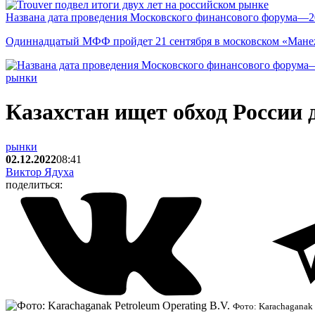
Названа дата проведения Московского финансового форума—2
Одиннадцатый МФФ пройдет 21 сентября в московском «Мане
рынки
Казахстан ищет обход России 
рынки
02.12.2022
08:41
Виктор Ядуха
поделиться:
Фото: Karachaganak 