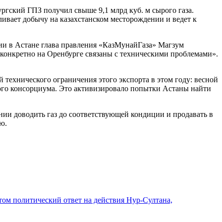
ургский ГПЗ получил свыше 9,1 млрд куб. м сырого газа.
ливает добычу на казахстанском месторождении и ведет к
ции в Астане глава правления «КазМунайГаза» Магзум
а конкретно на Оренбурге связаны с техническими проблемами».
технического ограничения этого экспорта в этом году: весной
го консорциума. Это активизировало попытки Астаны найти
нии доводить газ до соответствующей кондиции и продавать в
ю.
этом политический ответ на действия Нур-Султана,