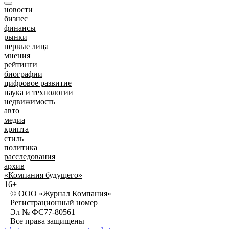
новости
бизнес
финансы
рынки
первые лица
мнения
рейтинги
биографии
цифровое развитие
наука и технологии
недвижимость
авто
медиа
крипта
стиль
политика
расследования
архив
«Компания будущего»
16+
© ООО «Журнал Компания»
Регистрационный номер
Эл № ФС77-80561
Все права защищены