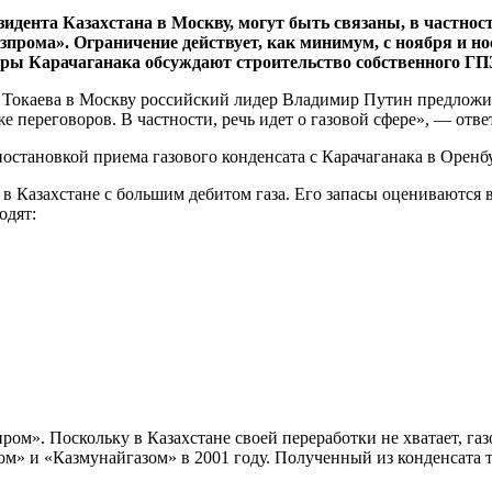
идента Казахстана в Москву, могут быть связаны, в частност
прома». Ограничение действует, как минимум, с ноября и но
еры Карачаганака обсуждают строительство собственного ГП
а Токаева в Москву российский лидер Владимир Путин предложил
 переговоров. В частности, речь идет о газовой сфере», — отве
становкой приема газового конденсата с Карачаганака в Оренбу
Казахстане с большим дебитом газа. Его запасы оцениваются в 1
одят:
ром». Поскольку в Казахстане своей переработки не хватает, г
ом» и «Казмунайгазом» в 2001 году. Полученный из конденсата т