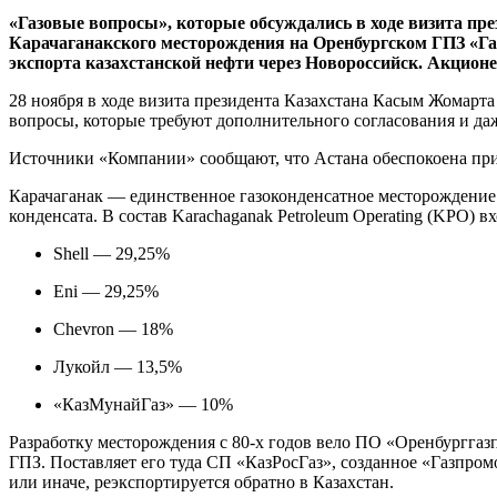
«Газовые вопросы», которые обсуждались в ходе визита през
Карачаганакского месторождения на Оренбургском ГПЗ «Газ
экспорта казахстанской нефти через Новороссийск. Акцион
28 ноября в ходе визита президента Казахстана Касым Жомарт
вопросы, которые требуют дополнительного согласования и даже
Источники «Компании» сообщают, что Астана обеспокоена прио
Карачаганак — единственное газоконденсатное месторождение в 
конденсата. В состав Karachaganak Petroleum Operating (KPO) вх
Shell — 29,25%
Eni — 29,25%
Chevron — 18%
Лукойл — 13,5%
«КазМунайГаз» — 10%
Разработку месторождения с 80-х годов вело ПО «Оренбурггазп
ГПЗ. Поставляет его туда СП «КазРосГаз», созданное «Газпром
или иначе, реэкспортируется обратно в Казахстан.