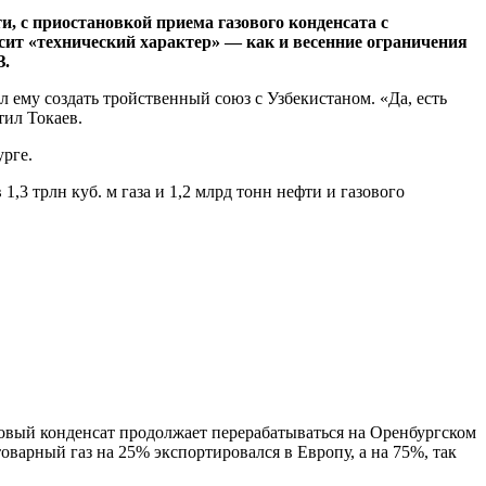
и, с приостановкой приема газового конденсата с
сит «технический характер» — как и весенние ограничения
З.
 ему создать тройственный союз с Узбекистаном. «Да, есть
тил Токаев.
рге.
,3 трлн куб. м газа и 1,2 млрд тонн нефти и газового
азовый конденсат продолжает перерабатываться на Оренбургском
оварный газ на 25% экспортировался в Европу, а на 75%, так