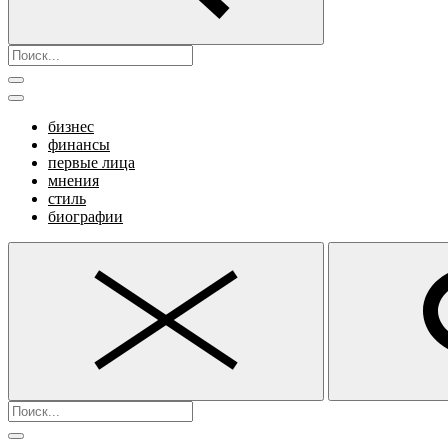
бизнес
финансы
первые лица
мнения
стиль
биографии