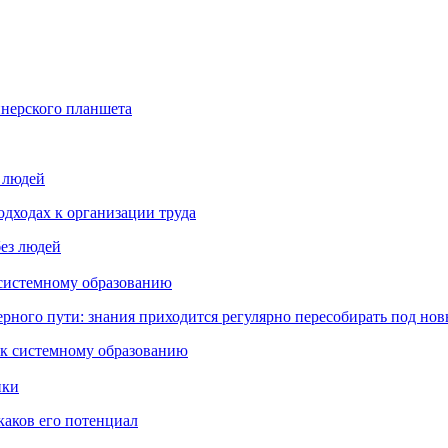
йнерского планшета
з людей
дходах к организации труда
 системному образованию
ьерного пути: знания приходится регулярно пересобирать под но
пки
каков его потенциал