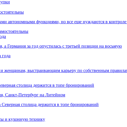
остоятельны
ыми автономными функциями, но все еще нуждаются в контроле
ода
я, а Германия за год опустилась с третьей позиции на восьмую
 и женщинам, выстраивающим карьеру по собственным правила
Северная столица держится в топе бронирований
ня, Санкт-Петербург на Литейном
сы и кухонную технику