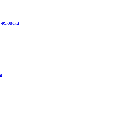
 человека
м