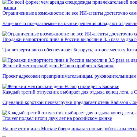
рынки
Ограниченные возможности: не все ИИ-агенты достаточно сам
Чаще всего предлагаемые на рынке решения обладают отдельн
Продажи импортного пива в России выросли в 3,5 раза за два г
Три четверти ввоза обеспечивает Беларусь, второе место у Кита
Женский менторский день FCamp пройдет в Барвихе
Проект адресован предпринимательницам, руководительницам
Каждый третий отпускник выбирает для отдыха конец лета, а 
Сценарий короткой перезагрузки предлагает отель Radisson Со
Trouver подвел итоги двух лет на российском рынке
На презентации в Москве бренд показал новые роботы-пылесо