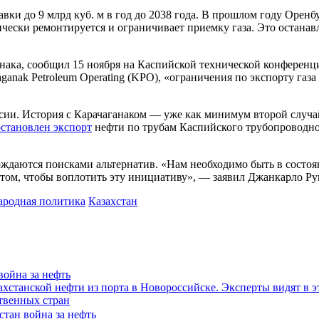
вки до 9 млрд куб. м в год до 2038 года. В прошлом году Оренб
чески ремонтируется и ограничивает приемку газа. Это останав
анака, сообщил 15 ноября на Каспийской технической конферен
anak Petroleum Operating (KPO), «ограничения по экспорту газ
сии. История с Карачаганаком — уже как минимум второй случай 
остановлен экспорт
нефти по трубам Каспийского трубопроводно
ждаются поисками альтернатив. «Нам необходимо быть в состоя
 том, чтобы воплотить эту инициативу», — заявил Джанкарло Ру
родная политика
Казахстан
война за нефть
захстанской нефти из порта в Новороссийске. Эксперты видят в 
твенных стран