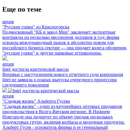
Еще по теме
архив
"Русские горки" из Красногорска
Подмосковный "КБ и завод Мир" заключает экспортные
контракты на несколько миллионов долларов в год: фирма
освоила международный рынок в абсолютно новом для
российского бизнеса секторе — она продает колеса обозрения,
"русские горки" и другие парковые аттракционы.
архив
Intel достигла критической массы
Впервые с наступлением нового отчетного года корпорация
Intel не заявила о планах выпуска очередного процессора
следующего поколения
архив
"Сладкая жизнь" Альберта Гусева
"Сладкая жизнь" - один из крупнейших оптовых продавцов
продовольствия в Волго-Вятском регионе. В Нижнем
Новгороде она лидирует по объему продаж нескольких
продуктовых групп, включая колбасы и молочные продукты.
Альберт Гусев - основатель фирмы и ее генеральный