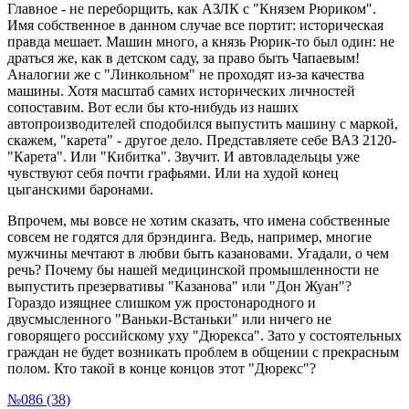
Главное - не переборщить, как АЗЛК с "Князем Рюриком".
Имя собственное в данном случае все портит: историческая
правда мешает. Машин много, а князь Рюрик-то был один: не
драться же, как в детском саду, за право быть Чапаевым!
Аналогии же с "Линкольном" не проходят из-за качества
машины. Хотя масштаб самих исторических личностей
сопоставим. Вот если бы кто-нибудь из наших
автопроизводителей сподобился выпустить машину с маркой,
скажем, "карета" - другое дело. Представляете себе ВАЗ 2120-
"Карета". Или "Кибитка". Звучит. И автовладельцы уже
чувствуют себя почти графьями. Или на худой конец
цыганскими баронами.
Впрочем, мы вовсе не хотим сказать, что имена собственные
совсем не годятся для брэндинга. Ведь, например, многие
мужчины мечтают в любви быть казановами. Угадали, о чем
речь? Почему бы нашей медицинской промышленности не
выпустить презервативы "Казанова" или "Дон Жуан"?
Гораздо изящнее слишком уж простонародного и
двусмысленного "Ваньки-Встаньки" или ничего не
говорящего российскому уху "Дюрекса". Зато у состоятельных
граждан не будет возникать проблем в общении с прекрасным
полом. Кто такой в конце концов этот "Дюрекс"?
№086 (38)