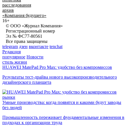
расследования
архив
«Компания будущего»
16+
© ООО «Журнал Компания»
Регистрационный номер
Эл № ФС77-80561
Все права защищены
telegram
дзен
вконтакте
tenchat
Редакция
популярное
Новости
стиль жизни
HUAWEI MatePad Pro Max: удобство без компромиссов
Результаты тест-драйва нового высокопроизводительного
дизайнерского планшета
рынки
Умные производства: когда появятся и какими будут заводы
без людей
Промышленность переживает фундаментальные изменения в
подходах к организации труда