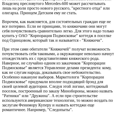
Владелец пресловутого Mercedes-600 может рассчитывать
лишь на роли просто нового русского, "крестного отца" или
олигарха. Принцем Датским ему не стать.
Впрочем, как выясняется, для состоятельных граждан еще не
все потеряно. Если не принцами, то княжичами они могут
себя почувствовать сравнительно легко. Для этого надо только
купить у ОАО "Корпорация Подмосковье" коттедж в поселке
под Одинцовом, который так и называется - "Княжичи".
При этом сами обитатели "Княжичей" получат возможность
почувствовать себя таковыми, а окружающие невольно начнут
отождествлять их с представителями княжеского рода.
Наверное, не случайно одним из заказчиков "Корпорации
Подмосковье" является Управление делами президента: кому,
как не слугам народа, доказывать свое небожительство.
Особенно накануне выборов. Маркетологи "Корпорации
Подмосковье" придумали вполне подходящий брэнд для
своей целевой аудитории. Следуя этой логике, коттеджный
поселок, построенный по заказу Минобороны, можно назвать
"Ратники" или "Дружина". А если при строительстве
используются американские технологии, то можно воздать по
заслугам Фенимору Куперу и назвать коттеджи еще
романтичнее. Например, "Следопыты".