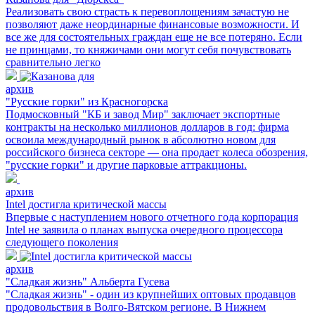
Реализовать свою страсть к перевоплощениям зачастую не
позволяют даже неординарные финансовые возможности. И
все же для состоятельных граждан еще не все потеряно. Если
не принцами, то княжичами они могут себя почувствовать
сравнительно легко
архив
"Русские горки" из Красногорска
Подмосковный "КБ и завод Мир" заключает экспортные
контракты на несколько миллионов долларов в год: фирма
освоила международный рынок в абсолютно новом для
российского бизнеса секторе — она продает колеса обозрения,
"русские горки" и другие парковые аттракционы.
архив
Intel достигла критической массы
Впервые с наступлением нового отчетного года корпорация
Intel не заявила о планах выпуска очередного процессора
следующего поколения
архив
"Сладкая жизнь" Альберта Гусева
"Сладкая жизнь" - один из крупнейших оптовых продавцов
продовольствия в Волго-Вятском регионе. В Нижнем