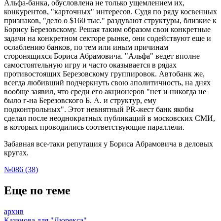
Альфа-банка, обусловлена не только ущемлением их,
конкурентов, "карточных" интересов. Судя по ряду косвенных
признаков, "дело о $160 тыс." раздувают структуры, близкие к
Борису Березовскому. Решая таким образом свои конкретные
задачи на конкретном секторе рынке, они содействуют еще и
ослаблению банков, по тем или иным причинам
сторонящихся Бориса Абрамовича. "Альфа" ведет вполне
самостоятельную игру и часто оказывается в рядах
противостоящих Березовскому группировок. Автобанк же,
всегда любивший подчеркнуть свою аполитичность, на днях
вообще заявил, что среди его акционеров "нет и никогда не
было г-на Березовского Б. А. и структур, ему
подконтрольных". Этот невнятный PR-жест банк якобы
сделал после неоднократных публикаций в московских СМИ,
в которых проводились соответствующие параллели.
Забавная все-таки репутация у Бориса Абрамовича в деловых
кругах.
№086 (38)
Еще по теме
архив
Казанова для "Дюрекса"