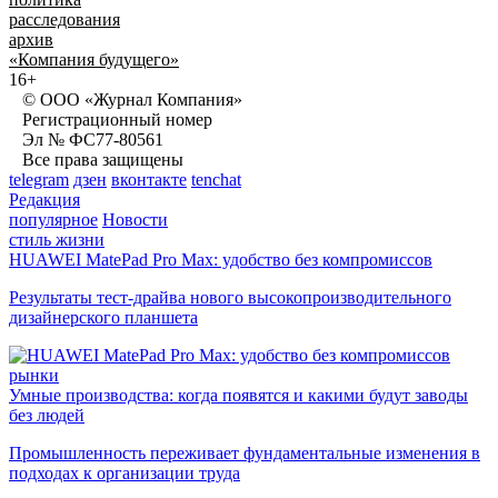
расследования
архив
«Компания будущего»
16+
© ООО «Журнал Компания»
Регистрационный номер
Эл № ФС77-80561
Все права защищены
telegram
дзен
вконтакте
tenchat
Редакция
популярное
Новости
стиль жизни
HUAWEI MatePad Pro Max: удобство без компромиссов
Результаты тест-драйва нового высокопроизводительного
дизайнерского планшета
рынки
Умные производства: когда появятся и какими будут заводы
без людей
Промышленность переживает фундаментальные изменения в
подходах к организации труда