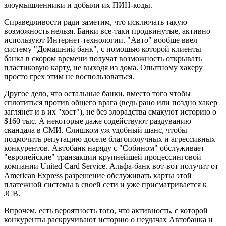
злоумышленники и добыли их ПИН-коды.
Справедливости ради заметим, что исключать такую
возможность нельзя. Банки все-таки продвинутые, активно
используют Интернет-технологии. "Авто" вообще ввел
систему "Домашний банк", с помощью которой клиенты
банка в скором времени получат возможность открывать
пластиковую карту, не выходя из дома. Опытному хакеру
просто грех этим не воспользоваться.
Другое дело, что остальные банки, вместо того чтобы
сплотиться против общего врага (ведь рано или поздно хакер
заглянет и в их "хост"), не без злорадства смакуют историю о
$160 тыс. А некоторые даже содействуют раздуванию
скандала в СМИ. Слишком уж удобный шанс, чтобы
подмочить репутацию доселе благополучных и агрессивных
конкурентов. Автобанк наряду с "Собином" обслуживает
"европейские" транзакции крупнейшей процессинговой
компании United Card Service. Альфа-банк вот-вот получит от
American Express разрешение обслуживать карты этой
платежной системы в своей сети и уже присматривается к
JCB.
Впрочем, есть вероятность того, что активность, с которой
конкуренты раскручивают историю о неудачах Автобанка и