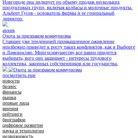
Новгороде она лидирует по объему продаж нескольких
продуктовых групп, включая колбасы и молочные продукты.
Альберт Гусев - основатель фирмы и ее генеральный
директор.
архив
Охота за призраком коммунизма
Ставшее уже тенденцией промышленное оживление
неизбежно приведет к росту таких конфликтов, как в Выборге
и Ломоносове. Мингосимуществу все равно придется
выбирать, кого оно защищает - интересы трудового
коллектива, законных собственников или государства.
посмотреть еще
новости
бизнес
финансы
рынки
первые лица
мнения
рейтинги
биографии
цифровое развитие
наука и технологии
недвижимость