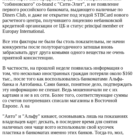
"собиновского" co-brand с "Сити-Элит", и не появление
первого российского банкомата, выдающего наличные по
Diners Club, и даже не открытие под эгидой STBCard нового
расчетного центра, получившего лицензию небанковской
кредитной организации от ЦБ и статус principal member от
Europay International.
Все эти факторы не были бы столь показательны, не начни
конкуренты после полуторагодичного затишья вновь
забрасывать друг друга комьями одного вещества не очень
приятной консистенции.
В частности, на прошлой неделе появилась информация о
том, что несколько иностранных граждан потеряли около $160
тыс., после того как воспользовались банкоматами Альфа-
банка и Автобанка. Сами банки, понятное дело, подтверждать
эту информацию не спешат. Ведь мошенничали не с их
картами и не в их сети. Более того, соответствующие суммы
со счетов потерпевших списали магазины в Восточной
Европе. А на
"Авто" и "Альфу" кивают, основываясь лишь на показаниях
владельцев карт: дескать, в последнее время для снятия
наличных они чаще всего использовали свой кусочек
пластика в банкоматах именно этих банков. Тогда-то, мол,