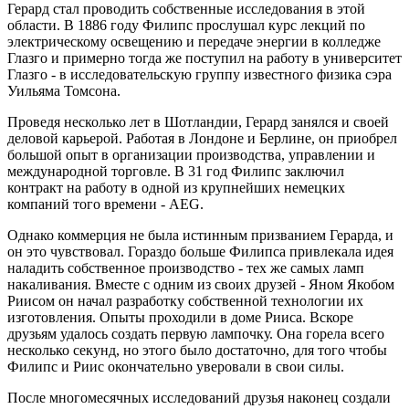
Герард стал проводить собственные исследования в этой
области. В 1886 году Филипс прослушал курс лекций по
электрическому освещению и передаче энергии в колледже
Глазго и примерно тогда же поступил на работу в университет
Глазго - в исследовательскую группу известного физика сэра
Уильяма Томсона.
Проведя несколько лет в Шотландии, Герард занялся и своей
деловой карьерой. Работая в Лондоне и Берлине, он приобрел
большой опыт в организации производства, управлении и
международной торговле. В 31 год Филипс заключил
контракт на работу в одной из крупнейших немецких
компаний того времени - AEG.
Однако коммерция не была истинным призванием Герарда, и
он это чувствовал. Гораздо больше Филипса привлекала идея
наладить собственное производство - тех же самых ламп
накаливания. Вместе с одним из своих друзей - Яном Якобом
Риисом он начал разработку собственной технологии их
изготовления. Опыты проходили в доме Рииса. Вскоре
друзьям удалось создать первую лампочку. Она горела всего
несколько секунд, но этого было достаточно, для того чтобы
Филипс и Риис окончательно уверовали в свои силы.
После многомесячных исследований друзья наконец создали