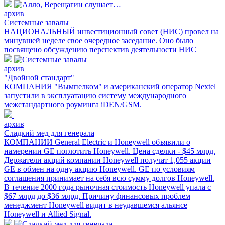
архив
Системные завалы
НАЦИОНАЛЬНЫЙ инвестиционный совет (НИС) провел на
минувшей неделе свое очередное заседание. Оно было
посвящено обсуждению перспектив деятельности НИС
архив
"Двойной стандарт"
КОМПАНИЯ "Вымпелком" и американский оператор Nextel
запустили в эксплуатацию систему международного
межстандартного роуминга iDEN/GSM.
архив
Сладкий мед для генерала
КОМПАНИИ General Electric и Honeywell объявили о
намерении GE поглотить Honeywell. Цена сделки - $45 млрд.
Держатели акций компании Honeywell получат 1,055 акции
GE в обмен на одну акцию Honeywell. GE по условиям
соглашения принимает на себя всю сумму долгов Honeywell.
В течение 2000 года рыночная стоимость Honeywell упала с
$67 млрд до $36 млрд. Причину финансовых проблем
менеджмент Honeywell видит в неудавшемся альянсе
Honeywell и Allied Signal.