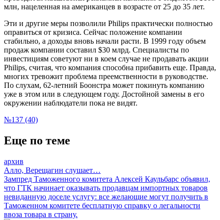
млн, нацеленная на американцев в возрасте от 25 до 35 лет.
Эти и другие меры позволили Philips практически полностью
оправиться от кризиса. Сейчас положение компании
стабильно, а доходы вновь начали расти. В 1999 году объем
продаж компании составил $30 млрд. Специалисты по
инвестициям советуют ни в коем случае не продавать акции
Philips, считая, что компания способна прибавить еще. Правда,
многих тревожит проблема преемственности в руководстве.
По слухам, 62-летний Боонстра может покинуть компанию
уже в этом или в следующем году. Достойной замены в его
окружении наблюдатели пока не видят.
№137 (40)
Еще по теме
архив
Алло, Верещагин слушает…
Зампред Таможенного комитета Алексей Каульбарс объявил,
что ГТК начинает оказывать продавцам импортных товаров
невиданную доселе услугу: все желающие могут получить в
Таможенном комитете бесплатную справку о легальности
ввоза товара в страну.