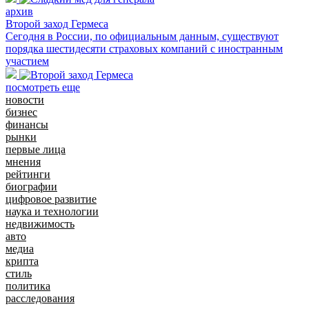
архив
Второй заход Гермеса
Сегодня в России, по официальным данным, существуют
порядка шестидесяти страховых компаний с иностранным
участием
посмотреть еще
новости
бизнес
финансы
рынки
первые лица
мнения
рейтинги
биографии
цифровое развитие
наука и технологии
недвижимость
авто
медиа
крипта
стиль
политика
расследования