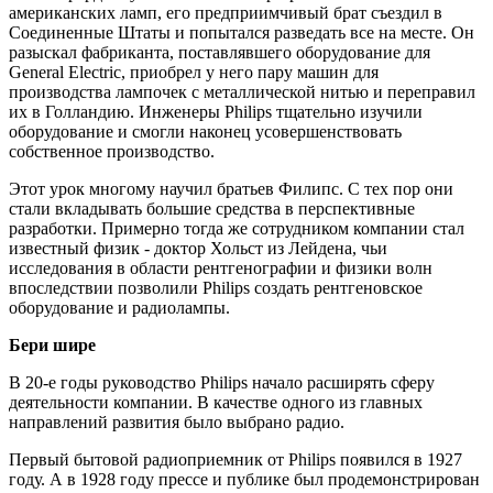
американских ламп, его предприимчивый брат съездил в
Соединенные Штаты и попытался разведать все на месте. Он
разыскал фабриканта, поставлявшего оборудование для
General Electric, приобрел у него пару машин для
производства лампочек с металлической нитью и переправил
их в Голландию. Инженеры Philips тщательно изучили
оборудование и смогли наконец усовершенствовать
собственное производство.
Этот урок многому научил братьев Филипс. С тех пор они
стали вкладывать большие средства в перспективные
разработки. Примерно тогда же сотрудником компании стал
известный физик - доктор Хольст из Лейдена, чьи
исследования в области рентгенографии и физики волн
впоследствии позволили Philips создать рентгеновское
оборудование и радиолампы.
Бери шире
В 20-е годы руководство Philips начало расширять сферу
деятельности компании. В качестве одного из главных
направлений развития было выбрано радио.
Первый бытовой радиоприемник от Philips появился в 1927
году. А в 1928 году прессе и публике был продемонстрирован