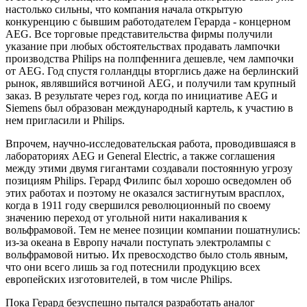
настолько сильны, что компания начала открытую
конкуренцию с бывшим работодателем Герарда - концерном
AEG. Все торговые представительства фирмы получили
указание при любых обстоятельствах продавать лампочки
производства Philips на полпфеннига дешевле, чем лампочки
от AEG. Год спустя голландцы вторглись даже на берлинский
рынок, являвшийся вотчиной AEG, и получили там крупный
заказ. В результате через год, когда по инициативе AEG и
Siemens был образован международный картель, к участию в
нем пригласили и Philips.
Впрочем, научно-исследовательская работа, проводившаяся в
лабораториях AEG и General Electric, а также соглашения
между этими двумя гигантами создавали постоянную угрозу
позициям Philips. Герард Филипс был хорошо осведомлен об
этих работах и поэтому не оказался застигнутым врасплох,
когда в 1911 году свершился революционный по своему
значению переход от угольной нити накаливания к
вольфрамовой. Тем не менее позиции компании пошатнулись:
из-за океана в Европу начали поступать электролампы с
вольфрамовой нитью. Их превосходство было столь явным,
что они всего лишь за год потеснили продукцию всех
европейских изготовителей, в том числе Philips.
Пока Герард безуспешно пытался разработать аналог