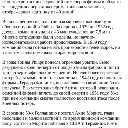
итог трехлетних исследований инженеров фирмы в области
телевидения - первая экспериментальная установка,
отображавшая картинку из 48 линий.
Великая депрессия, охватившая мировую экономику, не
обошла стороной и Philips. За период с 1929 по 1932 год
доходы компании упали с 43 млн гульденов до 7,5 млн.
Многие сотрудники были уволены, но научно-
исследовательская работа продолжалась. К 1939 году
компания была готова начать производство телевизоров, но
этим замыслам помешала вторая мировая война.
В годы войны Philips понесла огромные убытки. Было
разрушено около четверти от общего числа фабрик и почти
три четверти офисных помещений. Но еще более серьезной
потерей для компании стала кончина в 1942 году основателя
фирмы - Герарда Филипса, возглавлявшего компанию более
полувека. Его место занял брат Антон, который руководил
семейной фирмой вплоть до своей смерти в 1951 году. Уже
при нем компании смогла полностью восстановиться после
военных потерь.
В середине 50-х Голландию посетил Акио Морита, глава
небольшой и малоизвестной в то время японской компании
Sony. До этого Морита побывал в США и Германии, и эти