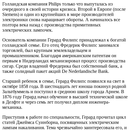
Голландская компания Philips только что выпуталась из
очередного в своей истории кризиса. Второй в Европе (после
Siemens) и один из крупнейших в мире производителей
электроники снова наращивает обороты. А начиналось все
полтора века назад с производства примитивных
электрических лампочек.
Основатель компании Герард Филипс принадлежал к богатой
голландской семье. Его отец Фредерик Филипс занимался
торговлей, был крупным землевладельцем и
промышленником. Благодаря американским патентам он
первым в Нидерландах механизировал процесс производства
сигар. Среди владений Фредерика был собственный банк, а
также солидный пакет акций De Nederlandische Bank.
Старший ребенок в семье, Герард Филипс появился на свет в
октябре 1858 года. В шестнадцать лет юноша покинул родной
Зальтбуммель и поступил в среднюю школу города Арнем. В
1876 году Герард начал обучение в высшей технической школе
в Делфте и через семь лет получил диплом инженера-
механика.
Приступив к работе по специальности, Герард прочитал цикл
статей Джеймса Суинборна, посвященных электрическим
лампам накаливания. Тема чрезвычайно заинтересовала его, и