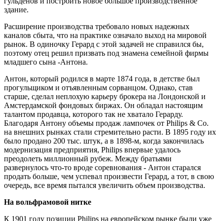
гульденов и построить новое большое производственное
здание.
Расширение производства требовало новых надежных
каналов сбыта, что на практике означало выход на мировой
рынок. В одиночку Герард с этой задачей не справился бы,
поэтому отец решил призвать под знамена семейной фирмы
младшего сына -Антона.
Антон, который родился в марте 1874 года, в детстве был
прогульщиком и отъявленным сорванцом. Однако, став
старше, сделал неплохую карьеру брокера на Лондонской и
Амстердамской фондовых биржах. Он обладал настоящим
талантом продавца, которого так не хватало Герарду.
Благодаря Антону объемы продаж лампочек от Philips & Co.
на внешних рынках стали стремительно расти. В 1895 году их
было продано 200 тыс. штук, а в 1898-м, когда закончилась
модернизация предприятия, Philips впервые удалось
преодолеть миллионный рубеж. Между братьями
развернулось что-то вроде соревнования - Антон старался
продать больше, чем успевал произвести Герард, а тот, в свою
очередь, все время пытался увеличить объем производства.
На вольфрамовой нитке
К 1901 году позиции Philips на европейском рынке были уже