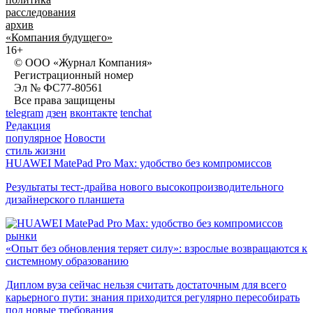
расследования
архив
«Компания будущего»
16+
© ООО «Журнал Компания»
Регистрационный номер
Эл № ФС77-80561
Все права защищены
telegram
дзен
вконтакте
tenchat
Редакция
популярное
Новости
стиль жизни
HUAWEI MatePad Pro Max: удобство без компромиссов
Результаты тест-драйва нового высокопроизводительного
дизайнерского планшета
рынки
«Опыт без обновления теряет силу»: взрослые возвращаются к
системному образованию
Диплом вуза сейчас нельзя считать достаточным для всего
карьерного пути: знания приходится регулярно пересобирать
под новые требования