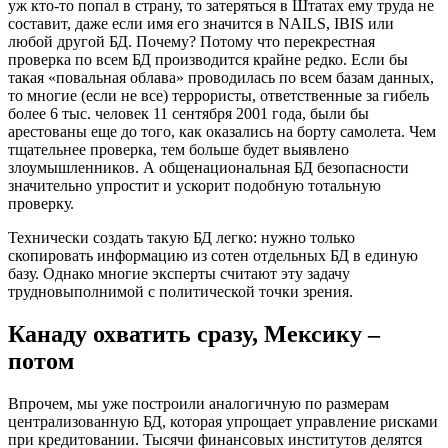
уж кто-то попал в страну, то затеряться в Штатах ему труда не
составит, даже если имя его значится в NAILS, IBIS или
любой другой БД. Почему? Потому что перекрестная
проверка по всем БД производится крайне редко. Если бы
такая «повальная облава» проводилась по всем базам данных,
то многие (если не все) террористы, ответственные за гибель
более 6 тыс. человек 11 сентября 2001 года, были бы
арестованы еще до того, как оказались на борту самолета. Чем
тщательнее проверка, тем больше будет выявлено
злоумышленников. А общенациональная БД безопасности
значительно упростит и ускорит подобную тотальную
проверку.
Технически создать такую БД легко: нужно только
скопировать информацию из сотен отдельных БД в единую
базу. Однако многие эксперты считают эту задачу
трудновыполнимой с политической точки зрения.
Канаду охватить сразу, Мексику –
потом
Впрочем, мы уже построили аналогичную по размерам
централизованную БД, которая упрощает управление рисками
при кредитовании. Тысячи финансовых институтов делятся