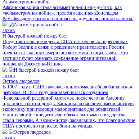
Асимметричная война
Афганская война стала асимметричной еще до того, как
«асимметричная война», провозглашенная Дональдом
Рамсфельдом, распространилась на другие регионы планеты.
архив
И быстрой ножкой ножку бьет
Представитель президента США на торговых переговорах
Роберт Зеллик в связи с решением правительства России
прекратить экспорт американского мяса птицы заявил, что
этот шаг будет означать сохранение ограничительной
поправки Джексона-Вэника
архив
Остров людоедов
В 1907 году в США началась широкомасштабная банковская
реформа. В 1913 году она завершилась созданием
Федеральной резервной системы, после чего на Америку
пролился золотой дождь. Банкиры, «спасшие» американскую
экономику при помощи малопонятных для обывателей
манипуляций с кредитными обязательствами государства,
стали героями. А экономистов, заявлявших, что благополучие
США построено на песке, били на улицах.
архив