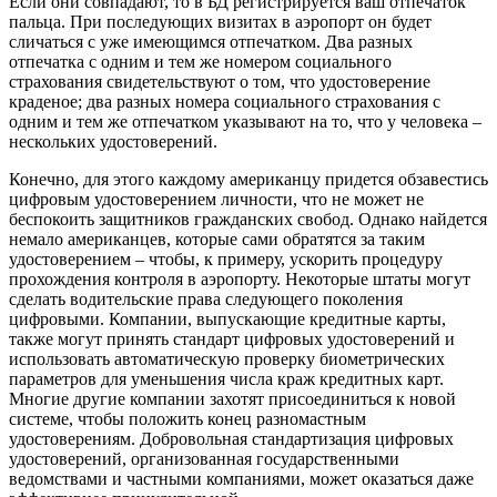
Если они совпадают, то в БД регистрируется ваш отпечаток
пальца. При последующих визитах в аэропорт он будет
сличаться с уже имеющимся отпечатком. Два разных
отпечатка с одним и тем же номером социального
страхования свидетельствуют о том, что удостоверение
краденое; два разных номера социального страхования с
одним и тем же отпечатком указывают на то, что у человека –
нескольких удостоверений.
Конечно, для этого каждому американцу придется обзавестись
цифровым удостоверением личности, что не может не
беспокоить защитников гражданских свобод. Однако найдется
немало американцев, которые сами обратятся за таким
удостоверением – чтобы, к примеру, ускорить процедуру
прохождения контроля в аэропорту. Некоторые штаты могут
сделать водительские права следующего поколения
цифровыми. Компании, выпускающие кредитные карты,
также могут принять стандарт цифровых удостоверений и
использовать автоматическую проверку биометрических
параметров для уменьшения числа краж кредитных карт.
Многие другие компании захотят присоединиться к новой
системе, чтобы положить конец разномастным
удостоверениям. Добровольная стандартизация цифровых
удостоверений, организованная государственными
ведомствами и частными компаниями, может оказаться даже