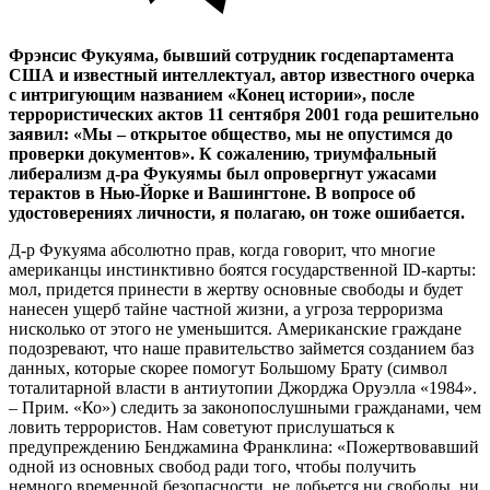
Фрэнсис Фукуяма, бывший сотрудник госдепартамента
США и известный интеллектуал, автор известного очерка
с интригующим названием «Конец истории», после
террористических актов 11 сентября 2001 года решительно
заявил: «Мы – открытое общество, мы не опустимся до
проверки документов». К сожалению, триумфальный
либерализм д-ра Фукуямы был опровергнут ужасами
терактов в Нью-Йорке и Вашингтоне. В вопросе об
удостоверениях личности, я полагаю, он тоже ошибается.
Д-р Фукуяма абсолютно прав, когда говорит, что многие
американцы инстинктивно боятся государственной ID-карты:
мол, придется принести в жертву основные свободы и будет
нанесен ущерб тайне частной жизни, а угроза терроризма
нисколько от этого не уменьшится. Американские граждане
подозревают, что наше правительство займется созданием баз
данных, которые скорее помогут Большому Брату (символ
тоталитарной власти в антиутопии Джорджа Оруэлла «1984».
– Прим. «Ко») следить за законопослушными гражданами, чем
ловить террористов. Нам советуют прислушаться к
предупреждению Бенджамина Франклина: «Пожертвовавший
одной из основных свобод ради того, чтобы получить
немного временной безопасности, не добьется ни свободы, ни