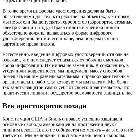
эффективнее принудительной.
В то же время цифровые удостоверения должны быть
обязательными для тех, кто работает на объектах, к которым
мы не хотели бы допускать террористов (аэропорты, атомные
электростанции и т.д.). Права пилота и ученика пилота
обязательно должны выдаваться в форме цифрового
удостоверения: нет ничего проще, чем подделать наши
картонные права пилота.
Естественно, введение цифровых удостоверений отнюдь не
означает, что нам следует отказаться от обычных методов
сбора информации. Их ничем не заменишь. К сожалению, в
угоду политкорректности мы придумали массу способов
помешать нашим разведывательным и правоохранительным
органам делать работу, за которую мы им платим. Мы были
так заняты защитой самих себя от своего правительства, что
практически лишили государство возможности защищать нас.
Век аристократов позади
Конституция США и Билль о правах успешно защищали
основные свободы американцев на протяжении двух с
лишним веков. Никто не собирается их менять – да этого и не
требуется. Мы не должны покупать жизнь ценой свободы.