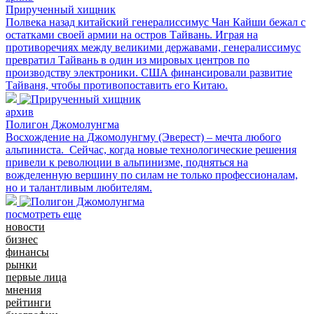
Прирученный хищник
Полвека назад китайский генералиссимус Чан Кайши бежал с
остатками своей армии на остров Тайвань. Играя на
противоречиях между великими державами, генералиссимус
превратил Тайвань в один из мировых центров по
производству электроники. США финансировали развитие
Тайваня, чтобы противопоставить его Китаю.
архив
Полигон Джомолунгма
Восхождение на Джомолунгму (Эверест) – мечта любого
альпиниста. Сейчас, когда новые технологические решения
привели к революции в альпинизме, подняться на
вожделенную вершину по силам не только профессионалам,
но и талантливым любителям.
посмотреть еще
новости
бизнес
финансы
рынки
первые лица
мнения
рейтинги