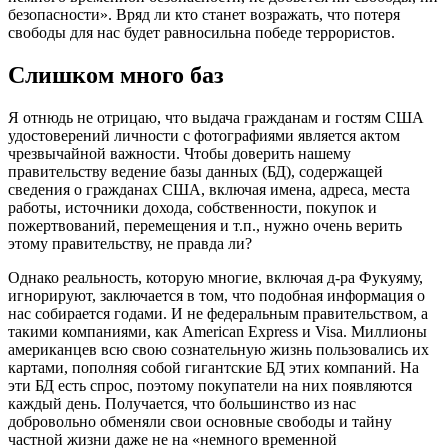
безопасности». Вряд ли кто станет возражать, что потеря
свободы для нас будет равносильна победе террористов.
Слишком много баз
Я отнюдь не отрицаю, что выдача гражданам и гостям США
удостоверений личности с фотографиями является актом
чрезвычайной важности. Чтобы доверить нашему
правительству ведение базы данных (БД), содержащей
сведения о гражданах США, включая имена, адреса, места
работы, источники дохода, собственности, покупок и
пожертвований, перемещения и т.п., нужно очень верить
этому правительству, не правда ли?
Однако реальность, которую многие, включая д-ра Фукуяму,
игнорируют, заключается в том, что подобная информация о
нас собирается годами. И не федеральным правительством, а
такими компаниями, как American Express и Visa. Миллионы
американцев всю свою сознательную жизнь пользовались их
картами, пополняя собой гигантские БД этих компаний. На
эти БД есть спрос, поэтому покупатели на них появляются
каждый день. Получается, что большинство из нас
добровольно обменяли свои основные свободы и тайну
частной жизни даже не на «немного временной