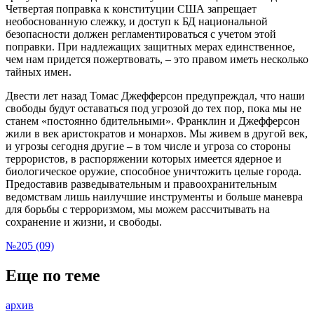
Четвертая поправка к конституции США запрещает
необоснованную слежку, и доступ к БД национальной
безопасности должен регламентироваться с учетом этой
поправки. При надлежащих защитных мерах единственное,
чем нам придется пожертвовать, – это правом иметь несколько
тайных имен.
Двести лет назад Томас Джефферсон предупреждал, что наши
свободы будут оставаться под угрозой до тех пор, пока мы не
станем «постоянно бдительными». Франклин и Джефферсон
жили в век аристократов и монархов. Мы живем в другой век,
и угрозы сегодня другие – в том числе и угроза со стороны
террористов, в распоряжении которых имеется ядерное и
биологическое оружие, способное уничтожить целые города.
Предоставив разведывательным и правоохранительным
ведомствам лишь наилучшие инструменты и больше маневра
для борьбы с терроризмом, мы можем рассчитывать на
сохранение и жизни, и свободы.
№205 (09)
Еще по теме
архив