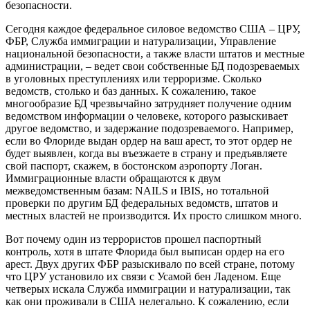
безопасности.
Сегодня каждое федеральное силовое ведомство США – ЦРУ,
ФБР, Служба иммиграции и натурализации, Управление
национальной безопасности, а также власти штатов и местные
администрации, – ведет свои собственные БД подозреваемых
в уголовных преступлениях или терроризме. Сколько
ведомств, столько и баз данных. К сожалению, такое
многообразие БД чрезвычайно затрудняет получение одним
ведомством информации о человеке, которого разыскивает
другое ведомство, и задержание подозреваемого. Например,
если во Флориде выдан ордер на ваш арест, то этот ордер не
будет выявлен, когда вы въезжаете в страну и предъявляете
свой паспорт, скажем, в бостонском аэропорту Логан.
Иммиграционные власти обращаются к двум
межведомственным базам: NAILS и IBIS, но тотальной
проверки по другим БД федеральных ведомств, штатов и
местных властей не производится. Их просто слишком много.
Вот почему один из террористов прошел паспортный
контроль, хотя в штате Флорида был выписан ордер на его
арест. Двух других ФБР разыскивало по всей стране, потому
что ЦРУ установило их связи с Усамой бен Ладеном. Еще
четверых искала Служба иммиграции и натурализации, так
как они проживали в США нелегально. К сожалению, если