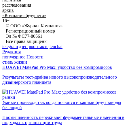
расследования
архив
«Компания будущего»
16+
© ООО «Журнал Компания»
Регистрационный номер
Эл № ФС77-80561
Все права защищены
telegram
дзен
вконтакте
tenchat
Редакция
популярное
Новости
стиль жизни
HUAWEI MatePad Pro Max: удобство без компромиссов
Результаты тест-драйва нового высокопроизводительного
дизайнерского планшета
рынки
Умные производства: когда появятся и какими будут заводы
без людей
Промышленность переживает фундаментальные изменения в
подходах к организации труда