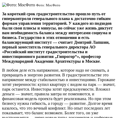
Фото: МосФото
За короткий срок градостроительство прошло путь от
гиперконтроля генерального плана к достаточно гибким
формам управления территорией. У каждого из подходов
были свои плюсы и минусы, но сейчас уже жизнь диктует
нам необходимость баланса между интересами социума и
бизнеса. Государство в этих отношения и есть
балансирующий институт — считает Дмитрий Лапшин,
первый заместитель генерального директора АО
«Российский институт градостроительства и
инвестиционного развития „Гипрогор“», профессор
Международной Академии Архитектуры в Москве
.
В любом деле есть напряжение, которое надо не снимать, а
превращать в энергию развития. В градостроительстве это
напряжение между стабильностью и инвестициями. Горожане
хотят уверенности: купил квартиру с видом на парк — значит,
парк останется. Инвесторы хотят предсказуемости. Вложил
деньги — значит, правила завтра не поменяются, и
финансовая модель проекта будет реализована. Но при этом
бизнесу нужна гибкость, а городу — развитие. Долгое время
казалось, что это вечный конфликт. Но опыт последних лет
показывает, что баланс возможен. Более того, он уже
выстраивается — через новые типы документов и цифровые