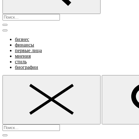
бизнес
финансы
первые лица
мнения
стиль
биографии