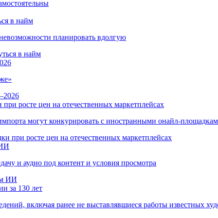
ся в найм
и невозможности планировать вдолгую
026
же»
 при росте цен на отечественных маркетплейсах
ы импорта могут конкурировать с иностранными онайл-площадка
 ИИ
дачу и аудио под контент и условия просмотра
и за 130 лет
ведений, включая ранее не выставлявшиеся работы известных