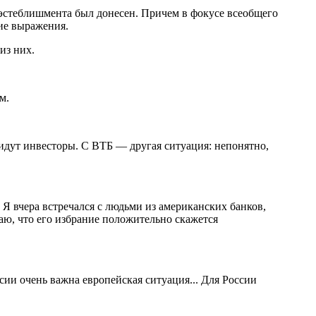
эстеблишмента был донесен. Причем в фокусе всеобщего
ие выражения.
из них.
м.
ридут инвесторы. С ВТБ — другая ситуация: непонятно,
 Я вчера встречался с людьми из американских банков,
аю, что его избрание положительно скажется
ии очень важна европейская ситуация... Для России