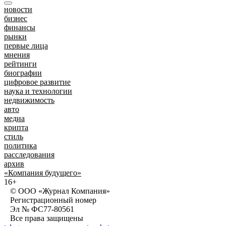
новости
бизнес
финансы
рынки
первые лица
мнения
рейтинги
биографии
цифровое развитие
наука и технологии
недвижимость
авто
медиа
крипта
стиль
политика
расследования
архив
«Компания будущего»
16+
© ООО «Журнал Компания»
Регистрационный номер
Эл № ФС77-80561
Все права защищены