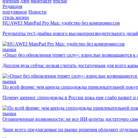
telegram
дзен
вконтакте
tenchat
Редакция
популярное
Новости
стиль жизни
HUAWEI MatePad Pro Max: удобство без компромиссов
Результаты тест-драйва нового высокопроизводительного диза
рынки
«Опыт без обновления теряет силу»: взрослые возвращаются к
Диплом вуза сейчас нельзя считать достаточным для всего кар
рынки
По всей форме: чем аренда спецодежды привлекательней поку
Почему шеринг спецодежды в России пока еще слабо развит и 
рынки
Ограниченные возможности: не все ИИ-агенты достаточно сам
Чаще всего предлагаемые на рынке решения обладают отдельн