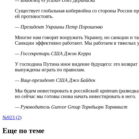
— Владелец «Русала» Олег Дерипаска
Существует глобальная кибервойна со стороны России про
ей противостоять.
— Президент Украины Петр Порошенко
Многие нам говорят вооружить Украину, но санкции и та
Санкции эффективно работают. Мы работаем в тяжелых ус
— Госсекретарь США Джон Керри
У господина Путина иное видение будущего: это возврат
вынуждены играть по правилам.
— Вице-президент США Джо Байден
Мы будем инвестировать в российский upstream (разведка 
но сейчас мы готовы снова начать инвестировать в него.
— Руководитель Gunvor Group Торнбьорн Торнквист
№923 (2)
Еще по теме