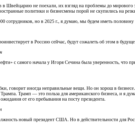
 в Швейцарию не поехали, их взгляд на проблемы до мирового 
ностранные политики и бизнесмены порой не скупились на резк
00 сотрудников, но в 2025 г., я думаю, мы будем иметь половину 
роинвестирует в Россию сейчас, будут сожалеть об этом в будуще
н
ефти» с самого начала у Игоря Сечина была уверенность, что п
ки, говорит иногда неправильные вещи. Но он хорош в бизнесе.
Трампа. Трамп — это польза для американского бизнеса, и я дум
ожидания от его пребывания на посту президента.
н
должность новый президент США. Но в действительности для Росс