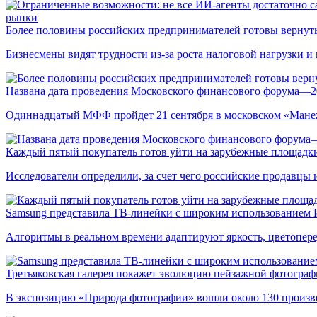
рынки
Более половины российских предпринимателей готовы вернуть
Бизнесмены видят трудности из-за роста налоговой нагрузки 
Названа дата проведения Московского финансового форума—2
Одиннадцатый МФФ пройдет 21 сентября в московском «Мане
Каждый пятый покупатель готов уйти на зарубежные площадки
Исследователи определили, за счет чего российские продавц
Samsung представила ТВ-линейки с широким использованием
Алгоритмы в реальном времени адаптируют яркость, цветопере
Третьяковская галерея покажет эволюцию пейзажной фотографи
В экспозицию «Природа фотографии» вошли около 130 произ