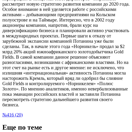
рассмотрит новую стратегию развития компании до 2020 года.
Особое внимание в ней уделяется работе с российскими
активами – добывающими предприятиями на Кольском
полуострове и на Таймыре. Интересно, что в 2002 году
акционеры компании, напротив, брали курс на
диверсификацию бизнеса и планировали активно участвовать
в международных проектах. Первые шаги к отказу от
зарубежной экспансии компанией Потанина уже были
сделаны. Так, в начале этого года «Норникель» продал за $2
млрд 20% акций южноафриканского золотодобытчика Gold
Fields. В самой компании данное решение объясняют
разногласиями, возникшими с африканскими властями. Но на
этот счет на рынке есть и другое мнение: не исключено, что
излишняя «интернациональная» активность Потанина могла
насторожить Кремль, который вряд ли одобрил бы слияние
Gold Fields и контролируемого «Норникелем» «Полюс
Золото». По мнению аналитиков, именно невербализованные
пока эманации российских властей и заставили Потанина
пересмотреть стратегию дальнейшего развития своего
бизнеса.
№416 (20)
Еще по теме