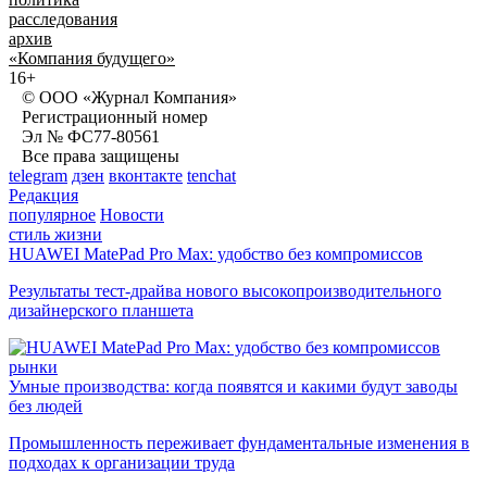
расследования
архив
«Компания будущего»
16+
© ООО «Журнал Компания»
Регистрационный номер
Эл № ФС77-80561
Все права защищены
telegram
дзен
вконтакте
tenchat
Редакция
популярное
Новости
стиль жизни
HUAWEI MatePad Pro Max: удобство без компромиссов
Результаты тест-драйва нового высокопроизводительного
дизайнерского планшета
рынки
Умные производства: когда появятся и какими будут заводы
без людей
Промышленность переживает фундаментальные изменения в
подходах к организации труда