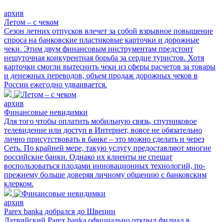
архив
Летом – с чеком
Сезон летних отпусков влечет за собой взрывное повышение
спроса на банковские пластиковые карточки и дорожные
чеки. Этим двум финансовым инструментам предстоит
нешуточная конкурентная борьба за сердце туристов. Хотя
карточки смогли вытеснить чеки из сферы расчетов за товары
и денежных переводов, объем продаж дорожных чеков в
России ежегодно удваивается.
архив
Финансовые невидимки
Для того чтобы оплатить мобильную связь, спутниковое
телевидение или доступ в Интернет, вовсе не обязательно
лично присутствовать в банке – это можно сделать и через
Сеть. По крайней мере, такую услугу предоставляют многие
российские банки. Однако их клиенты не спешат
воспользоваться плодами инновационных технологий, по-
прежнему больше доверяя личному общению с банковским
клерком.
архив
Parex banka добрался до Швеции
Латвийский Parex banka официально открыл филиал в