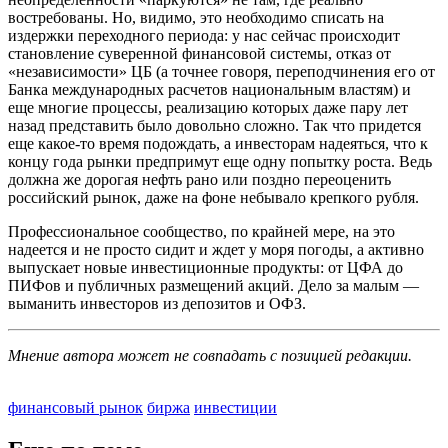
востребованы. Но, видимо, это необходимо списать на
издержки переходного периода: у нас сейчас происходит
становление суверенной финансовой системы, отказ от
«независимости» ЦБ (а точнее говоря, переподчинения его от
Банка международных расчетов национальным властям) и
еще многие процессы, реализацию которых даже пару лет
назад представить было довольно сложно. Так что придется
еще какое-то время подождать, а инвесторам надеяться, что к
концу года рынки предпримут еще одну попытку роста. Ведь
должна же дорогая нефть рано или поздно переоценить
российский рынок, даже на фоне небывало крепкого рубля.
Профессиональное сообщество, по крайней мере, на это
надеется и не просто сидит и ждет у моря погоды, а активно
выпускает новые инвестиционные продукты: от ЦФА до
ПИФов и публичных размещений акций. Дело за малым —
выманить инвесторов из депозитов и ОФЗ.
Мнение автора может не совпадать с позицией редакции.
финансовый рынок
биржа
инвестиции