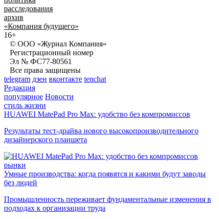
расследования
архив
«Компания будущего»
16+
© ООО «Журнал Компания»
Регистрационный номер
Эл № ФС77-80561
Все права защищены
telegram
дзен
вконтакте
tenchat
Редакция
популярное
Новости
стиль жизни
HUAWEI MatePad Pro Max: удобство без компромиссов
Результаты тест-драйва нового высокопроизводительного
дизайнерского планшета
рынки
Умные производства: когда появятся и какими будут заводы
без людей
Промышленность переживает фундаментальные изменения в
подходах к организации труда