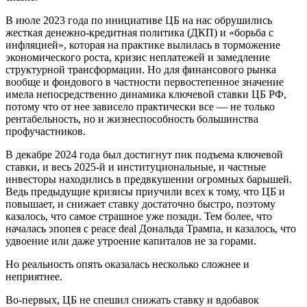
В июле 2023 года по инициативе ЦБ на нас обрушились
жесткая денежно-кредитная политика (ДКП) и «борьба с
инфляцией», которая на практике вылилась в торможение
экономического роста, кризис неплатежей и замедление
структурной трансформации. Но для финансового рынка
вообще и фондового в частности первостепенное значение
имела непосредственно динамика ключевой ставки ЦБ РФ,
потому что от нее зависело практически все — не только
рентабельность, но и жизнеспособность большинства
профучастников.
В декабре 2024 года был достигнут пик подъема ключевой
ставки, и весь 2025-й и институциональные, и частные
инвесторы находились в предвкушении огромных барышей.
Ведь предыдущие кризисы приучили всех к тому, что ЦБ и
повышает, и снижает ставку достаточно быстро, поэтому
казалось, что самое страшное уже позади. Тем более, что
началась эпопея с peace deal Дональда Трампа, и казалось, что
удвоение или даже утроение капиталов не за горами.
Но реальность опять оказалась несколько сложнее и
неприятнее.
Во-первых, ЦБ не спешил снижать ставку и вдобавок