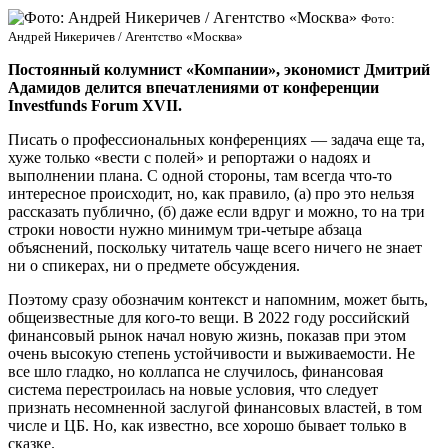
Фото:
Андрей Никеричев / Агентство «Москва»
Постоянный колумнист «Компании», экономист Дмитрий
Адамидов делится впечатлениями от конференции
Investfunds Forum XVII
.
Писать о профессиональных конференциях — задача еще та,
хуже только «вести с полей» и репортажи о надоях и
выполнении плана. С одной стороны, там всегда что-то
интересное происходит, но, как правило, (а) про это нельзя
рассказать публично, (б) даже если вдруг и можно, то на три
строки новости нужно минимум три-четыре абзаца
объяснений, поскольку читатель чаще всего ничего не знает
ни о спикерах, ни о предмете обсуждения.
Поэтому сразу обозначим контекст и напомним, может быть,
общеизвестные для кого-то вещи. В 2022 году российский
финансовый рынок начал новую жизнь, показав при этом
очень высокую степень устойчивости и выживаемости. Не
все шло гладко, но коллапса не случилось, финансовая
система перестроилась на новые условия, что следует
признать несомненной заслугой финансовых властей, в том
числе и ЦБ. Но, как известно, все хорошо бывает только в
сказке.