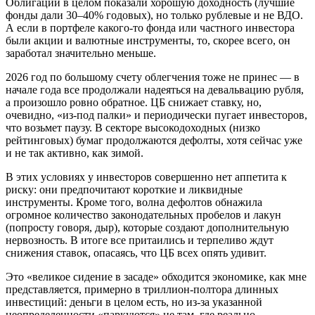
Облигации в целом показали хорошую доходность (лучшие
фонды дали 30–40% годовых), но только рублевые и не ВДО.
А если в портфеле какого-то фонда или частного инвестора
были акции и валютные инструменты, то, скорее всего, он
заработал значительно меньше.
2026 год по большому счету облегчения тоже не принес — в
начале года все продолжали надеяться на девальвацию рубля,
а произошло ровно обратное. ЦБ снижает ставку, но,
очевидно, «из-под палки» и периодически пугает инвесторов,
что возьмет паузу. В секторе высокодоходных (низко
рейтинговых) бумаг продолжаются дефолты, хотя сейчас уже
и не так активно, как зимой.
В этих условиях у инвесторов совершенно нет аппетита к
риску: они предпочитают короткие и ликвидные
инструменты. Кроме того, волна дефолтов обнажила
огромное количество законодательных пробелов и лакун
(попросту говоря, дыр), которые создают дополнительную
нервозность. В итоге все притаились и терпеливо ждут
снижения ставок, опасаясь, что ЦБ всех опять удивит.
Это «великое сидение в засаде» обходится экономике, как мне
представляется, примерно в триллион-полтора длинных
инвестиций: деньги в целом есть, но из-за указанной
неопределенности «паркуются» не там, где реально