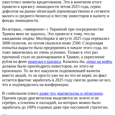
ужесточил лимиты кредитования. Это в конечном итоге
привело к кризису ликвидности летом 2025 года, серии
дефолтов на рынке облигаций (преимущественно в сегменте
малого и среднего бизнеса) и бегству инвесторов в валюту и
фонды ликвидности.
Во-вторых, «замирение» с Украиной при посредничестве
Трампа явно не задалось. Это привело к тому, что на
ожиданиях индекс Мосбиржи в августе 2025 года перевалил
3000 пунктов, но потом свалился ниже 2500. Следующая
попытка вырасти была предпринята в начале этого года, но
тоже закончилась не очень успешно. Только в этот раз
причиной стало не разочарование в Трампе, а укрепление
рубля на фоне
иранского кризиса
. Казалось бы,
цены на нефть
должны были приободрить инвесторов, но этого не
произошло. То ли все накупили подешевевшей валюты
вместо акций, то ли просто уже ни во что не верят, но факт
остается фактом: заработать в 2025 году смогли далеко не все,
что и подтвердилось на конференции.
В стабильном плюсе
разве что драгметаллы и облигации
.
Причем среди драгметаллов выделяется не золото и не
серебро, а платина и палладий, на которых можно было
заработать до 100% годовых даже при пассивной стратегии.