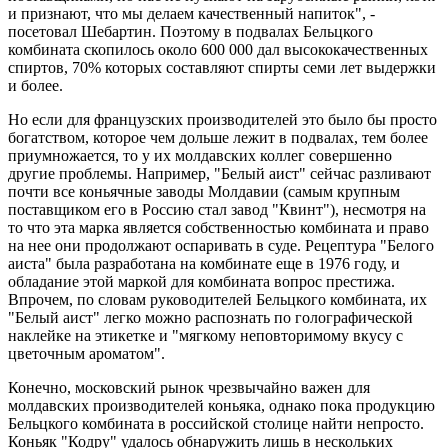
и признают, что мы делаем качественный напиток", -
посетовал Шебартин. Поэтому в подвалах Бельцкого
комбината скопилось около 600 000 дал высококачественных
спиртов, 70% которых составляют спирты семи лет выдержки
и более.
Но если для французских производителей это было бы просто
богатством, которое чем дольше лежит в подвалах, тем более
приумножается, то у их молдавских коллег совершенно
другие проблемы. Например, "Белый аист" сейчас разливают
почти все коньячные заводы Молдавии (самым крупным
поставщиком его в Россию стал завод "Квинт"), несмотря на
то что эта марка является собственностью комбината и право
на нее они продолжают оспаривать в суде. Рецептура "Белого
аиста" была разработана на комбинате еще в 1976 году, и
обладание этой маркой для комбината вопрос престижа.
Впрочем, по словам руководителей Бельцкого комбината, их
"Белый аист" легко можно распознать по голографической
наклейке на этикетке и "мягкому неповторимому вкусу с
цветочным ароматом".
Конечно, московский рынок чрезвычайно важен для
молдавских производителей коньяка, однако пока продукцию
Бельцкого комбината в российской столице найти непросто.
Коньяк "Кодру" удалось обнаружить лишь в нескольких