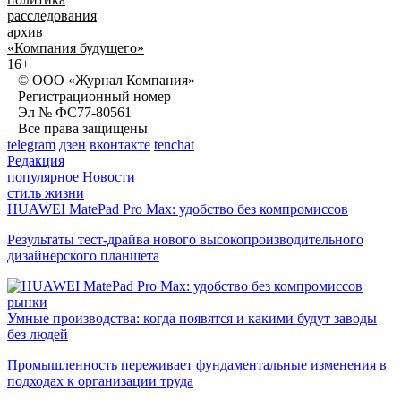
расследования
архив
«Компания будущего»
16+
© ООО «Журнал Компания»
Регистрационный номер
Эл № ФС77-80561
Все права защищены
telegram
дзен
вконтакте
tenchat
Редакция
популярное
Новости
стиль жизни
HUAWEI MatePad Pro Max: удобство без компромиссов
Результаты тест-драйва нового высокопроизводительного
дизайнерского планшета
рынки
Умные производства: когда появятся и какими будут заводы
без людей
Промышленность переживает фундаментальные изменения в
подходах к организации труда