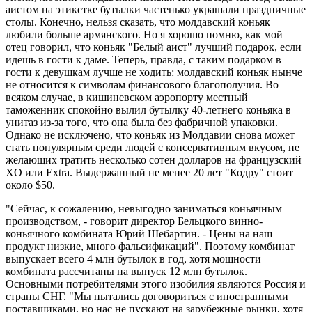
аистом на этикетке бутылки частенько украшали праздничные
столы. Конечно, нельзя сказать, что молдавский коньяк
любили больше армянского. Но я хорошо помню, как мой
отец говорил, что коньяк "Белый аист" лучший подарок, если
идешь в гости к даме. Теперь, правда, с таким подарком в
гости к девушкам лучше не ходить: молдавский коньяк нынче
не относится к символам финансового благополучия. Во
всяком случае, в кишиневском аэропорту местный
таможенник спокойно вылил бутылку 40-летнего коньяка в
унитаз из-за того, что она была без фабричной упаковки.
Однако не исключено, что коньяк из Молдавии снова может
стать популярным среди людей с консервативным вкусом, не
желающих тратить несколько сотен долларов на французский
XO или Extra. Выдержанный не менее 20 лет "Кодру" стоит
около $50.
"Сейчас, к сожалению, невыгодно заниматься коньячным
производством, - говорит директор Бельцкого винно-
коньячного комбината Юрий Шебартин. - Цены на наш
продукт низкие, много фальсификаций". Поэтому комбинат
выпускает всего 4 млн бутылок в год, хотя мощности
комбината рассчитаны на выпуск 12 млн бутылок.
Основными потребителями этого изобилия являются Россия и
страны СНГ. "Мы пытались договориться с иностранными
поставщиками, но нас не пускают на зарубежные рынки, хотя