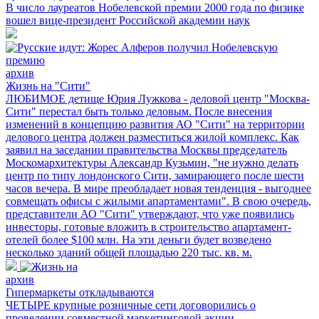
В число лауреатов Нобелевской премии 2000 года по физике
вошел вице-президент Российской академии наук
архив
Жизнь на "Сити"
ЛЮБИМОЕ детище Юрия Лужкова - деловой центр "Москва-
Сити" перестал быть только деловым. После внесения
изменений в концепцию развития АО "Сити" на территории
делового центра должен разместиться жилой комплекс. Как
заявил на заседании правительства Москвы председатель
Москомархитектуры Александр Кузьмин, "не нужно делать
центр по типу лондонского Сити, замирающего после шести
часов вечера. В мире преобладает новая тенденция - выгоднее
совмещать офисы с жилыми апартаментами". В свою очередь,
представители АО "Сити" утверждают, что уже появились
инвесторы, готовые вложить в строительство апартамент-
отелей более $100 млн. На эти деньги будет возведено
несколько зданий общей площадью 220 тыс. кв. м.
архив
Гипермаркеты откладываются
ЧЕТЫРЕ крупные розничные сети договорились о
проведении совместной маркетинговой акции.