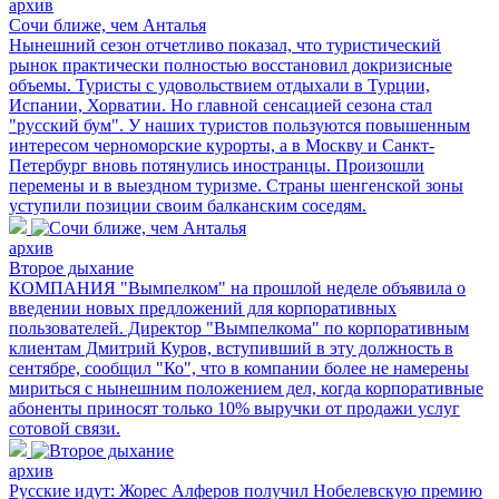
архив
Сочи ближе, чем Анталья
Нынешний сезон отчетливо показал, что туристический
рынок практически полностью восстановил докризисные
объемы. Туристы с удовольствием отдыхали в Турции,
Испании, Хорватии. Но главной сенсацией сезона стал
"русский бум". У наших туристов пользуются повышенным
интересом черноморские курорты, а в Москву и Санкт-
Петербург вновь потянулись иностранцы. Произошли
перемены и в выездном туризме. Страны шенгенской зоны
уступили позиции своим балканским соседям.
архив
Второе дыхание
КОМПАНИЯ "Вымпелком" на прошлой неделе объявила о
введении новых предложений для корпоративных
пользователей. Директор "Вымпелкома" по корпоративным
клиентам Дмитрий Куров, вступивший в эту должность в
сентябре, сообщил "Ко", что в компании более не намерены
мириться с нынешним положением дел, когда корпоративные
абоненты приносят только 10% выручки от продажи услуг
сотовой связи.
архив
Русские идут: Жорес Алферов получил Нобелевскую премию