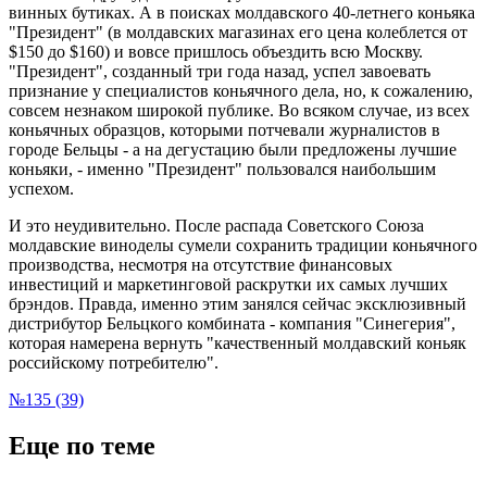
винных бутиках. А в поисках молдавского 40-летнего коньяка
"Президент" (в молдавских магазинах его цена колеблется от
$150 до $160) и вовсе пришлось объездить всю Москву.
"Президент", созданный три года назад, успел завоевать
признание у специалистов коньячного дела, но, к сожалению,
совсем незнаком широкой публике. Во всяком случае, из всех
коньячных образцов, которыми потчевали журналистов в
городе Бельцы - а на дегустацию были предложены лучшие
коньяки, - именно "Президент" пользовался наибольшим
успехом.
И это неудивительно. После распада Советского Союза
молдавские виноделы сумели сохранить традиции коньячного
производства, несмотря на отсутствие финансовых
инвестиций и маркетинговой раскрутки их самых лучших
брэндов. Правда, именно этим занялся сейчас эксклюзивный
дистрибутор Бельцкого комбината - компания "Синегерия",
которая намерена вернуть "качественный молдавский коньяк
российскому потребителю".
№135 (39)
Еще по теме