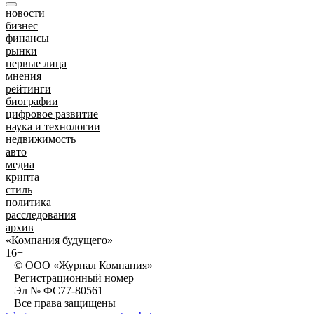
новости
бизнес
финансы
рынки
первые лица
мнения
рейтинги
биографии
цифровое развитие
наука и технологии
недвижимость
авто
медиа
крипта
стиль
политика
расследования
архив
«Компания будущего»
16+
© ООО «Журнал Компания»
Регистрационный номер
Эл № ФС77-80561
Все права защищены