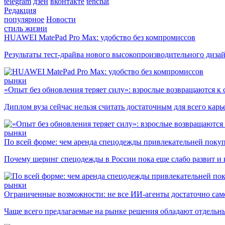
telegram
дзен
вконтакте
tenchat
Редакция
популярное
Новости
стиль жизни
HUAWEI MatePad Pro Max: удобство без компромиссов
Результаты тест-драйва нового высокопроизводительного диза
рынки
«Опыт без обновления теряет силу»: взрослые возвращаются к
Диплом вуза сейчас нельзя считать достаточным для всего кар
рынки
По всей форме: чем аренда спецодежды привлекательней поку
Почему шеринг спецодежды в России пока еще слабо развит и 
рынки
Ограниченные возможности: не все ИИ-агенты достаточно сам
Чаще всего предлагаемые на рынке решения обладают отдельн