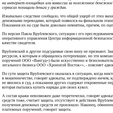
на интернет-площадках или комиссии за положенное денежное 
сервисах похищали деньги у граждан.
Изначально следствие сообщало, что общий ущерб от этих махи
денежными переводами, который появился на финальном этапе р
Показания их на суде были довольно невнятны, причем, по оце
По версии Павла Врублевского, ситуация с его преследование
оперативного управления Центра информационной безопасности
качестве свидетеля.
Врублевский и другие подсудимые свою вину не признают. За
ресурсов, к которым и обращались потерпевшие, но эти компа
поручений ООО «Вангуд») были искусственно и безоснователь
легального бизнеса ООО «Хронопэй Восток»», - поясняет адво
По сути защита Врублевского оказалась в ситуации, когда ник
в мошенничестве, говорят адвокаты, не подтверждено ничем, к
не явились в суд, а показания других содержат откровенные пе
которая пыталась купить наряды для своих кукол.
А состав кражи невозможен даже теоретически, говорят адвок
средств тоже, считает защита, отсутствует в действиях Врублев
получения денежных средств не произошло. Наконец, обвинени
платежных поручений, говорит защита.