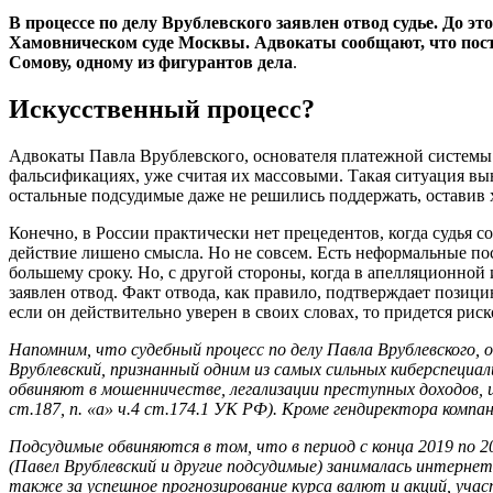
В процессе по делу Врублевского заявлен отвод судье. До э
Хамовническом суде Москвы. Адвокаты сообщают, что пос
Сомову, одному из фигурантов дела
.
Искусственный процесс?
Адвокаты Павла Врублевского, основателя платежной системы 
фальсификациях, уже считая их массовыми. Такая ситуация в
остальные подсудимые даже не решились поддержать, оставив х
Конечно, в России практически нет прецедентов, когда судья с
действие лишено смысла. Но не совсем. Есть неформальные пос
большему сроку. Но, с другой стороны, когда в апелляционной
заявлен отвод. Факт отвода, как правило, подтверждает позици
если он действительно уверен в своих словах, то придется рис
Напомним, что судебный процесс по делу Павла Врублевского, 
Врублевский, признанный одним из самых сильных киберспеци
обвиняют в мошенничестве, легализации преступных доходов, и
ст.187, п. «а» ч.4 ст.174.1 УК РФ). Кроме гендиректора комп
Подсудимые обвиняются в том, что в период с конца 2019 по 
(Павел Врублевский и другие подсудимые) занималась интерне
также за успешное прогнозирование курса валют и акций, уча