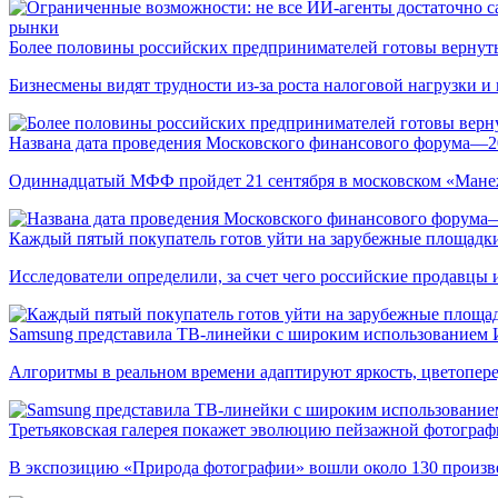
рынки
Более половины российских предпринимателей готовы вернуть
Бизнесмены видят трудности из-за роста налоговой нагрузки 
Названа дата проведения Московского финансового форума—2
Одиннадцатый МФФ пройдет 21 сентября в московском «Мане
Каждый пятый покупатель готов уйти на зарубежные площадки
Исследователи определили, за счет чего российские продавц
Samsung представила ТВ-линейки с широким использованием
Алгоритмы в реальном времени адаптируют яркость, цветопере
Третьяковская галерея покажет эволюцию пейзажной фотографи
В экспозицию «Природа фотографии» вошли около 130 произ