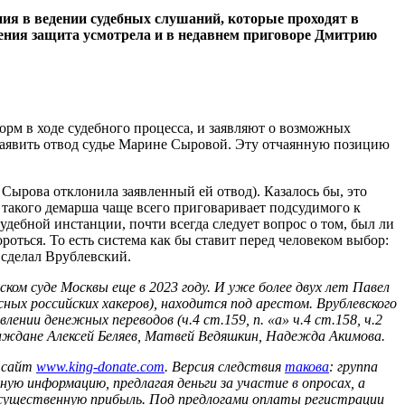
ения в ведении судебных слушаний, которые проходят в
ения защита усмотрела и в недавнем приговоре Дмитрию
рм в ходе судебного процесса, и заявляют о возможных
заявить отвод судье Марине Сыровой. Эту отчаянную позицию
 Сырова отклонила заявленный ей отвод). Казалось бы, это
 такого демарша чаще всего приговаривает подсудимого к
удебной инстанции, почти всегда следует вопрос о том, был ли
роться. То есть система как бы ставит перед человеком выбор:
и сделал Врублевский.
ком суде Москвы еще в 2023 году. И уже более двух лет Павел
сных российских хакеров), находится под арестом. Врублевского
нии денежных переводов (ч.4 ст.159, п. «а» ч.4 ст.158, ч.2
граждане Алексей Беляев, Матвей Ведяшкин, Надежда Акимова.
н сайт
www.king-donate.com
.
Версия следствия
такова
: группа
ую информацию, предлагая деньги за участие в опросах, а
я существенную прибыль. Под предлогами оплаты регистрации