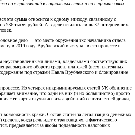
иема пожертвований в социальных сетях и на стриминговых
ся эта сумма относится к одному эпизоду, связанному с
в 536 тысяч рублей. А в деле осталось лишь 37 потерпевших.
ловек.
уголовное дело — это месть окружения экс-начальника отдела
ну в 2019 году. Врублевский выступал в его процессе в
ены неустановленными лицами, владельцами соответствующих
неправомерного оборота средств платежей (всех платежных
содержание под стражей Павла Врублевского и блокирование
ь в процессе. Из четырех инкриминируемых статей УК обвинение
ращает внимание, что одни из них (и их большинство) просто
ния с ее карты случились из-за действий ее пятилетней дочки,
ет возможность кражи. Состав статьи за легализацию денежных
средств, когда речь идет о транзакциях, а фактического
ся, предъявляется за якобы поддельность налоговых