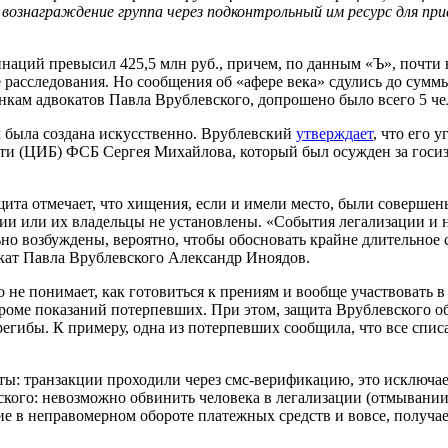
вознаграждение группа через подконтрольный им ресурс для пр
наций превысил 425,5 млн руб., причем, по данным «Ъ», почти в
асследования. Но сообщения об «афере века» сдулись до суммы 
нкам адвокатов Павла Врублевского, допрошено было всего 5 че
м была создана искусственно. Врублевский
утверждает
, что его 
 (ЦИБ) ФСБ Сергея Михайлова, который был осужден за госизме
щита отмечает, что хищения, если и имели место, были соверш
нии или их владельцы не установлены. «События легализации и 
но возбуждены, вероятно, чтобы обосновать крайне длительное 
кат Павла Врублевского Александр Иноядов.
то не понимает, как готовиться к прениям и вообще участвоват
роме показаний потерпевших. При этом, защита Врублевского об
регибы. К примеру, одна из потерпевших сообщила, что все списа
аты: транзакции проходили через смс-верификацию, это исключа
ского: невозможно обвинить человека в легализации (отмывании) 
е в неправомерном обороте платежных средств и вовсе, получает