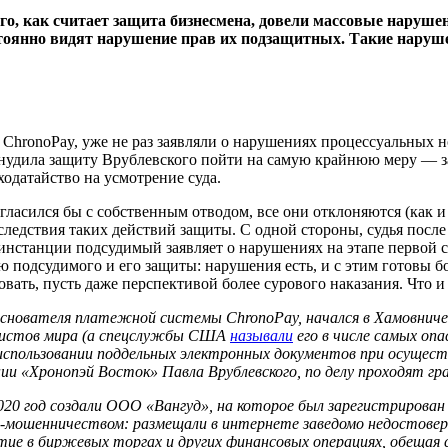
того, как считает защита бизнесмена, довели массовые наруш
тоянно видят нарушение прав их подзащитных. Такие наруш
СhronoPay, уже не раз заявляли о нарушениях процессуальных но
ынудила защиту Врублевского пойти на самую крайнюю меру — 
одатайство на усмотрение суда.
огласился бы с собственным отводом, все они отклоняются (как и
ледствия таких действий защиты. С одной стороны, судья после
 инстанции подсудимый заявляет о нарушениях на этапе первой с
ю подсудимого и его защиты: нарушения есть, и с этим готовы бо
ковать, пусть даже перспективой более сурового наказания. Что 
основателя платежной системы СhronoPay, начался в Хамовничес
алистов мира (а спецслужбы США
называли
его в числе самых опа
спользовании поддельных электронных документов при осуществле
ании «Хронопэй Восток» Павла Врублевского, по делу проходят 
2020 год создали ООО «Вангуд», на которое был зарегистрирова
т-мошенничеством: размещали в интернете заведомо недостоверн
стие в биржевых торгах и других финансовых операциях, обеща