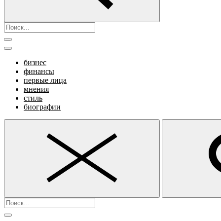
бизнес
финансы
первые лица
мнения
стиль
биографии