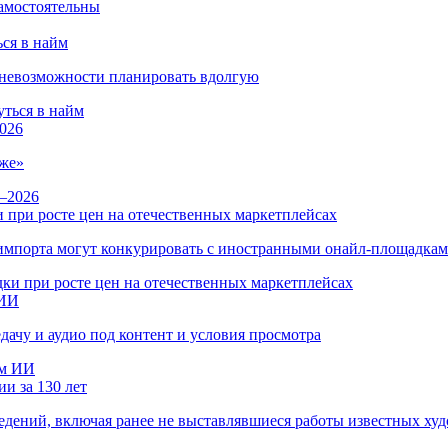
ся в найм
и невозможности планировать вдолгую
026
же»
 при росте цен на отечественных маркетплейсах
ы импорта могут конкурировать с иностранными онайл-площадка
 ИИ
дачу и аудио под контент и условия просмотра
и за 130 лет
ведений, включая ранее не выставлявшиеся работы известных